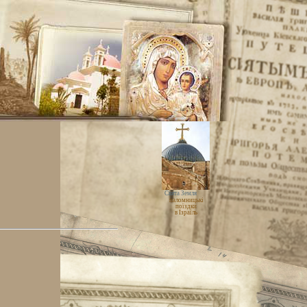
Свята Земля
паломницькі
поїздки
в Ізраїль