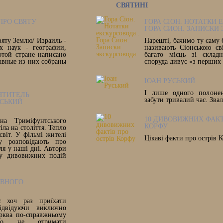
СВЯТИНІ
ПРО СВЯТУ
ГОРА СІОН. НОТАТКИ 
ГОРА СИОН. ЗАПИСКИ
вяту Землю/ Израиль -
Нарешті, бачимо ту саму 
х наук - географии,
називають Сіонською св
этой стране написано
багато місць зі склад
авные из них собраны
споруда дивує «з перших
ІОАН РУСЬКИЙ
І лише одного полоне
ЯТИТЕЛЬ
забути тривалий час. Зва
СЬКИЙ
10 ДИВОВИЖНИХ ФАКТ
а Триміфунтського
КОРФУ
іла на століття. Тепло
світ. У фільмі жителі
Цікаві факти про острів К
у розповідають про
ля у наші дні. Автори
су дивовижних подій
АВНОГО
 хоч раз приїхати
ідвідуючи виключно
ерква по-справжньому
мо не отримати