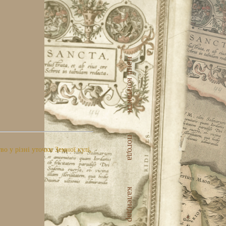
наші контакти
погода
 у різні уточки Земної кулі,
календар