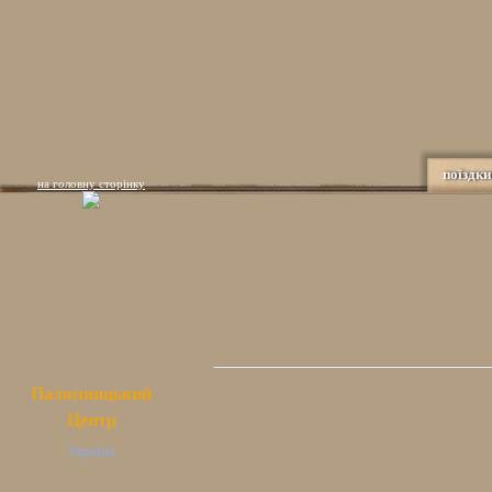
поїздки
на головну сторінку
Паломницький
Центр
Україна