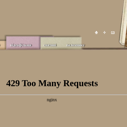
відеофільми
святині
паломнику