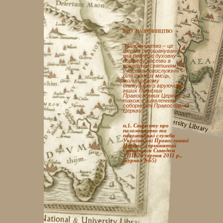
ПРО ПАЛОМНИЦТВО
"Паломництво – це
форма богошанування,
яка реалізує духовну
потребу пастви в
поклонінні святиням,
участі в богослужінні
біля святих місць,
молитовному
спілкуванні з віруючими
інших Помісних
Православних Церков, а
також є виявленням
соборності Православної
Церкви."
п.1. Статуту про
паломництво та
паломницькі служби
Української Православної
Церкви" (прийнятий
Священним Синодом
УПЦ 26 серпня 2011 р.,
журнал №65)