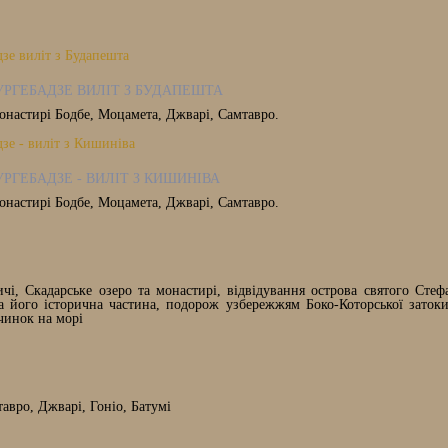
 УРГЕБАДЗЕ ВИЛІТ З БУДАПЕШТА
монастирі Бодбе, Моцамета, Джварі, Самтавро.
УРГЕБАДЗЕ - ВИЛІТ З КИШИНІВА
монастирі Бодбе, Моцамета, Джварі, Самтавро.
чі, Скадарське озеро та монастирі, відвідування острова святого Стеф
та його історична частина, подорож узбережжям Боко-Которської заток
очинок на морі
мтавро, Джварі, Гоніо, Батумі