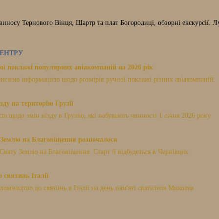
виносу Тернового Вінця, Шартр та плат Богородиці, обзорні екскурсії. Л
ЕНТРУ
ої поклажі популярних авіакомпаній на 2026 рік
исною інформацією щодо розмірів ручної поклажі різних авіакомпаній.
зду на територію Грузії
 щодо змін вїзду в Грузію, які набувають чинності 1 січня 2026 року
Землю на Благовіщення розпочалося
Святу Землю на Благовіщення. Старт її відбудеться в Чернівцях
 святинь Італії
мництво до святинь в Італії на день пам'яті святителя Миколая