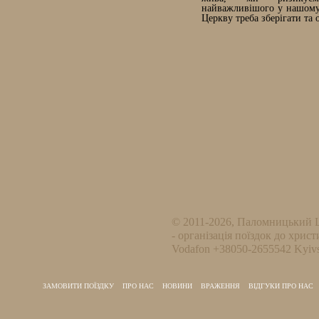
найважливішого у нашому 
Церкву треба зберігати та 
© 2011-2026, Паломницький 
- організація поїздок до христ
Vodafon +38050-2655542 Kyivs
ЗАМОВИТИ ПОЇЗДКУ
ПРО НАС
НОВИНИ
ВРАЖЕННЯ
ВІДГУКИ ПРО НАС