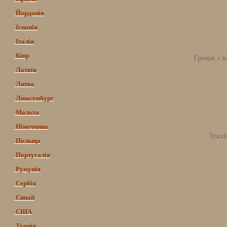
Йорданія
Іспанія
Італія
Кіпр
Греція з в
Латвія
Литва
Люксембург
Мальта
Німеччина
Італі
Польща
Португалія
Румунія
Сербія
Синай
США
Турція