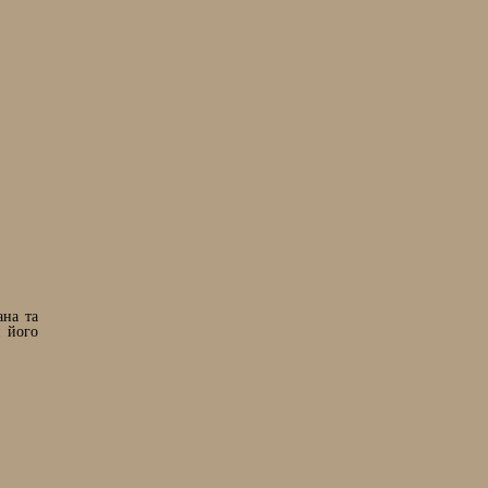
ана та
и його