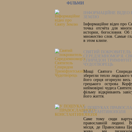
ФІЛЬМИ
ІНФОРМАЦІЙНЕ ВІДЕО 
ЗЕМЛЮ
Інформаційне відео про С
точка отсчёта для многи
истории, богословия. Об 
множество слов. Самые гл
в этом клипе.
СВЯТИЙ ПОКРОВИТЕЛЬ
СЕРЕДЗЕМНОМОР'Я. СВ
СПИРИДОН ТРИМІФУНТ
ЧУДОТВОРЕЦЬ
Мощі Святого Спиридон
зберегли тепло людського т
його серця огорнуло весь 
грецького острова Корф
неймовірні чудеса Святите
фільму відкривають заві
його життя.
У ПОШУКАХ ПРАВОСЛ
КОНСТАНТИНОПОЛЯ
Саме тому сюди вартує
православній людині. В
місця, де Православна Ц
жива, ми ризикує