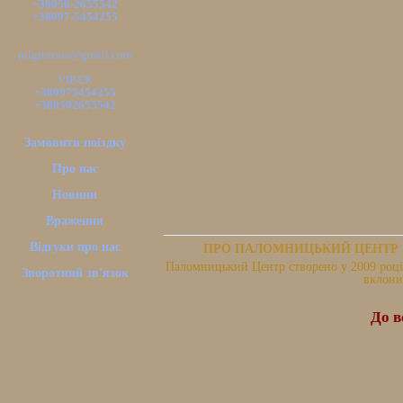
+38050-2655542
+38097-5454255
pilgrimsua@gmail.com
VIBER
+380975454255
+380502655542
Замовити поїздку
Про нас
Новини
Враження
Відгуки про нас
ПРО ПАЛОМНИЦЬКИЙ ЦЕНТР
Паломницький Центр створено у 2009 році.
Зворотний зв'язок
вклони
До в