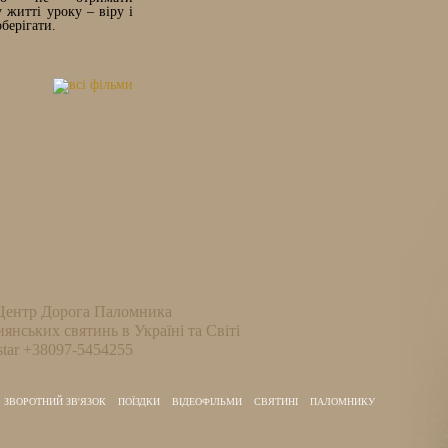
житті уроку – віру і
оберігати.
Центр Дорога Паломника
иянських святинь в Україні та Світі
tar +38097-5454255
ЗВОРОТНИЙ ЗВ'ЯЗОК
ПОЇЗДКИ
ВІДЕОФІЛЬМИ
СВЯТИНІ
ПАЛОМНИКУ