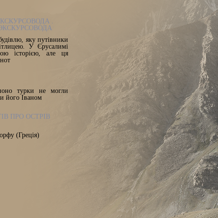
ЕКСКУРСОВОДА .
 ЭКСКУРСОВОДА
будівлю, яку путівники
ітлицею. У Єрусалимі
ною історією, але ця
 нот
ноно турки не могли
ли його Іваном
ІВ ПРО ОСТРІВ
орфу (Греція)