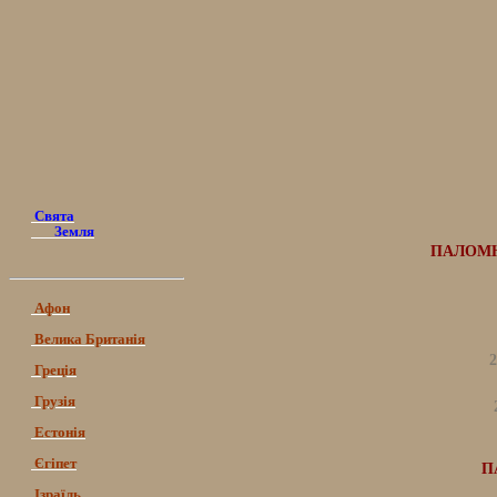
Свята
Земля
ПАЛОМНИ
Афон
Велика Британія
2
Греція
Грузія
Естонія
Єгіпет
П
Ізраїль