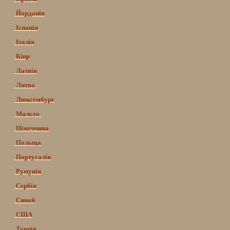
Йорданія
Іспанія
Італія
Кіпр
Латвія
Литва
Люксембург
Мальта
Німеччина
Польща
Португалія
Румунія
Сербія
Синай
США
Турція