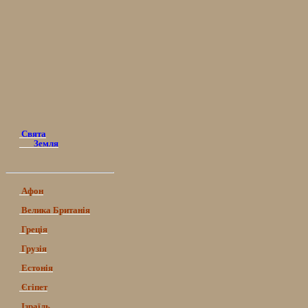
Свята
Земля
Афон
Велика Британія
Греція
Грузія
Естонія
Єгіпет
Ізраїль