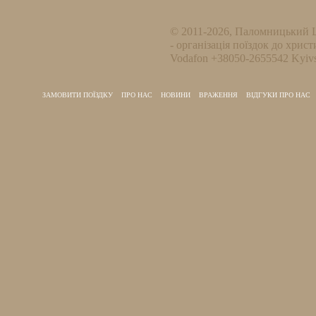
© 2011-2026, Паломницький 
- організація поїздок до христ
Vodafon +38050-2655542 Kyivs
ЗАМОВИТИ ПОЇЗДКУ
ПРО НАС
НОВИНИ
ВРАЖЕННЯ
ВІДГУКИ ПРО НАС