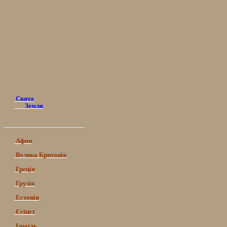
Свята
Земля
Афон
Велика Британія
Греція
Грузія
Естонія
Єгіпет
Ізраїль