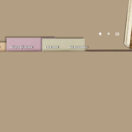
відеофільми
святині
паломнику