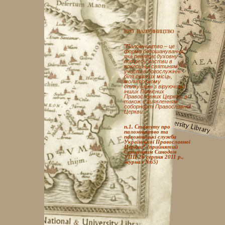
ПРО ПАЛОМНИЦТВО
"Паломництво – це
форма богошанування,
яка реалізує духовну
потребу пастви в
поклонінні святиням,
участі в богослужінні
біля святих місць,
молитовному
спілкуванні з віруючими
інших Помісних
Православних Церков, а
також є виявленням
соборності Православної
Церкви."
п.1. Статуту про
паломництво та
паломницькі служби
Української Православної
Церкви" (прийнятий
Священним Синодом
УПЦ 26 серпня 2011 р.,
журнал №65)