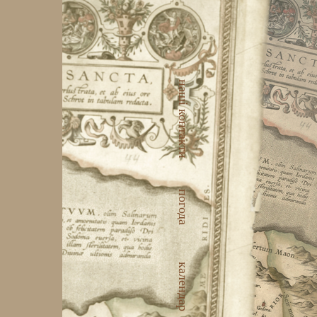
наші контакти
погода
календар