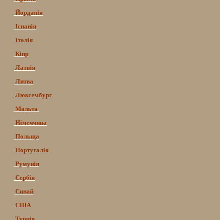
Йорданія
Іспанія
Італія
Кіпр
Латвія
Литва
Люксембург
Мальта
Німеччина
Польща
Португалія
Румунія
Сербія
Синай
США
Турція