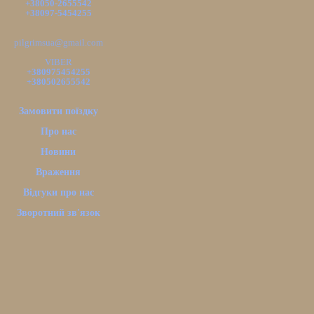
+38050-2655542
+38097-5454255
pilgrimsua@gmail.com
VIBER
+380975454255
+380502655542
Замовити поїздку
Про нас
Новини
Враження
Відгуки про нас
Зворотний зв'язок