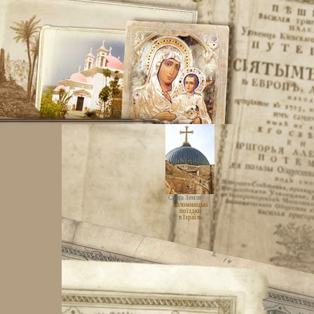
Свята Земля
паломницькі
поїздки
в Ізраїль