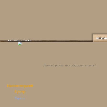
поїздки
на головну сторінку
Данный раздел не содержит статей
Паломницький
Центр
Україна