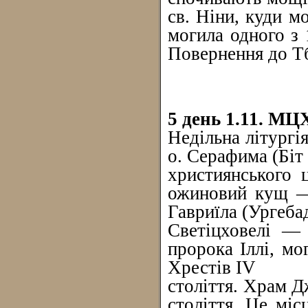
св. Ніни, куди м
могила одного з 
Повернення до Тбі
5 день 1.11. М
Недільна літургі
о. Серафима (Бі
християнського 
ожиновий кущ — 
Гавриїла (Ургебад
Светіцховелі — 
пророка Іллі, мо
Хрестів IV
століття. Храм Д
століття. Це міс