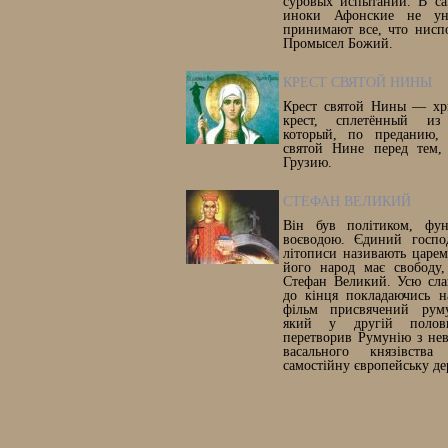
суровых испытаний. В с
иноки Афонские не ун
принимают все, что нисп
Промысел Божий.
КРЕСТ СВЯТОЙ НИНЫ
Крест святой Нины — хри
крест, сплетённый из
который, по преданию, 
святой Нине перед тем,
Грузию.
СТЕФАН ВЕЛИКИЙ
Він був політиком, фун
воєводою. Єдиний господ
літописи називають царем
його народ має свободу,
Стефан Великий. Усю слав
до кінця покладаючись н
фільм присвячений руму
який у другій полови
перетворив Румунію з нев
васального князівства
самостійну європейську де