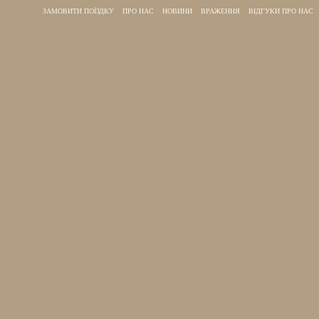
ЗАМОВИТИ ПОЇЗДКУ
ПРО НАС
НОВИНИ
ВРАЖЕННЯ
ВІДГУКИ ПРО НАС