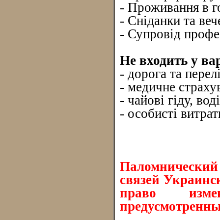
- Проживання в г
- Сніданки та веч
- Супровід профе
Не входить у вар
- дорога та перелі
- медичне страху
- чайові гіду, воді
- особисті витрат
Паломнически
связей Украинс
право измен
предусмотренны