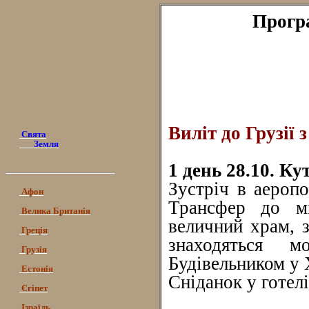
Програ
Виліт до Грузії
Свята
Земля
1 день 28.10. Кут
Зустріч в аеропо
Афон
Трансфер до мі
Велика Британія
величний храм, з
Греція
знаходяться 
Грузія
Будівельником у X
Естонія
Сніданок у готелі
Єгіпет
Ізраїль