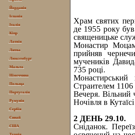
Йорданія
Іспанія
Храм святих пер
Італія
де 1955 року був
Кіпр
священицьке служ
Латвія
Монастир Моцаме
Литва
прийняв чернеч
Люксембург
мучеників Давид
Мальта
735 році.
Німеччина
Монастирський 
Польща
Страителем 1106 
Вечеря. Вільний 
Португалія
Ночівля в Кутаїсі
Румунія
Сербія
2 ДЕНЬ 29.10.
Синай
Сніданок. Переї
США
освячений на чес
Турція