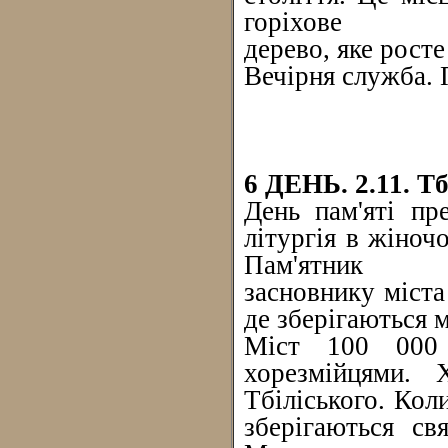
горіхове
дерево, яке росте
Вечірня служба. П
6 ДЕНЬ. 2.11. Тб
День пам'яті пр
літургія в жіноч
Пам'ятник
засновнику міста
де зберігаються 
Міст 100 000 
хорезмійцями.
Тбіліського. Кол
зберігаються св