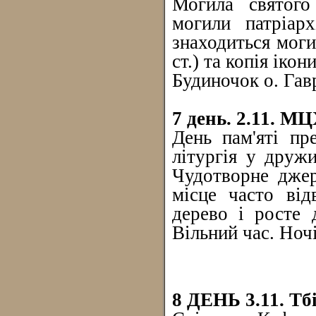
Могила святого 
могили патріарх
знаходиться моги
ст.) та копія іко
Будиночок о. Гавр
7 день. 2.11. 
День пам'яті пр
літургія у друж
Чудотворне джер
місце часто від
дерево і росте 
Вільний час. Ночі
8 ДЕНЬ 3.11. Тбі