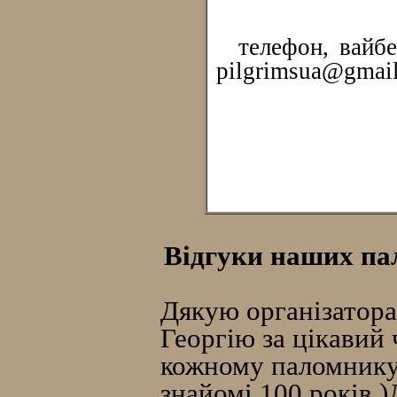
телефон, вайбер
pilgrimsua@gmai
Відгуки наших пал
Дякую організатора
Георгію за цікавий 
кожному паломнику 
знайомі 100 років )