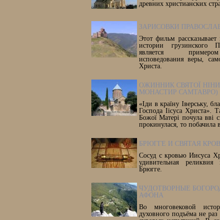
древних христианских стр
ЗАРИСОВКИ ПРАВОСЛА
Этот фильм рассказывает
истории грузинского Пр
является примеро
исповедования веры, сам
Христа.
ОЖИННИК СВЯТОЇ НІНИ 
МОНАСТИР САМТАВРО)
«Іди в країну Іверську, бл
Господа Іісуса Христа». Т
Божої Матері почула вві с
прокинулася, то побачила в
БРЮГГЕ И СВЯТАЯ КРО
Сосуд с кровью Иисуса Хр
удивительная реликвия 
Брюгге.
ЧУДОТВОРНЫЕ БОГОР
АФОНА
Во многовековой исто
духовного подъёма не раз