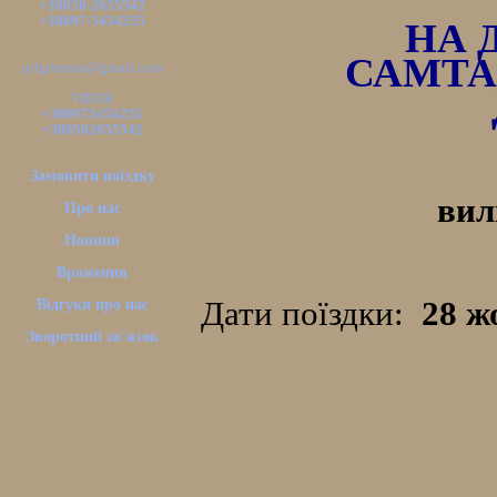
+38050-2655542
+38097-5454255
НА 
САМТА
pilgrimsua@gmail.com
VIBER
+380975454255
+380502655542
Замовити поїздку
вил
Про нас
Новини
Враження
Дати поїздки:
28 жо
Відгуки про нас
Зворотний зв'язок