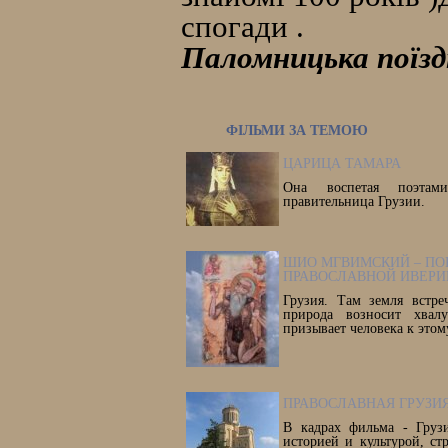
спогади .
Паломницька поїздка
ФІЛЬМИ ЗА ТЕМОЮ
ЦАРИЦА ТАМАРА
Она воспетая поэтам
правительница Грузии.
ШИО МГВИМСКИЙ – ПО
ПРАВОСЛАВНОЙ ИВЕРИ
Грузия. Там земля встре
природа возносит хвал
призывает человека к этом
ПРАВОСЛАВНАЯ ГРУЗИ
В кадрах фильма - Грузи
историей и культурой, ст