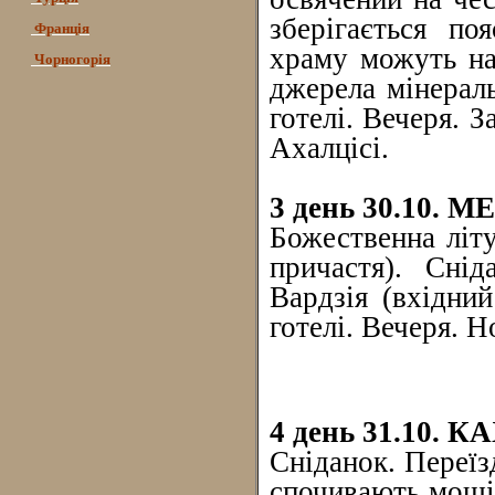
зберігається по
Франція
храму можуть на
Чорногорія
джерела мінерал
готелі. Вечеря. 
Ахалцісі.
3 день 30.10. 
Божественна літ
причастя). Снід
Вардзія (вхідний
готелі. Вечеря. Но
4 день 31.10. К
Сніданок. Переїз
спочивають мощі 