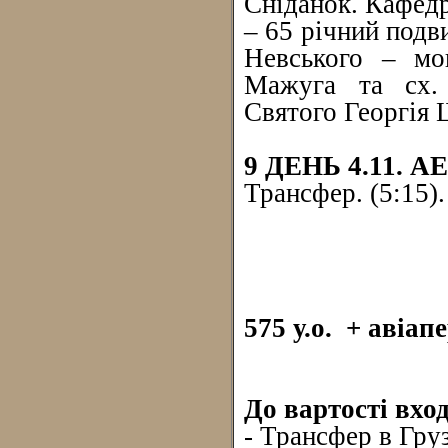
Сніданок. Кафедр
– 65 річний подв
Невського – мог
Мажуга та сх. 
Святого Георгія 
9 ДЕНЬ 4.11. 
Трансфер. (5:15).
575 у.о. + авіап
До вартості вхо
- Трансфер в Гру