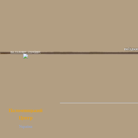
поїздки
на головну сторінку
Паломницький
Центр
Україна