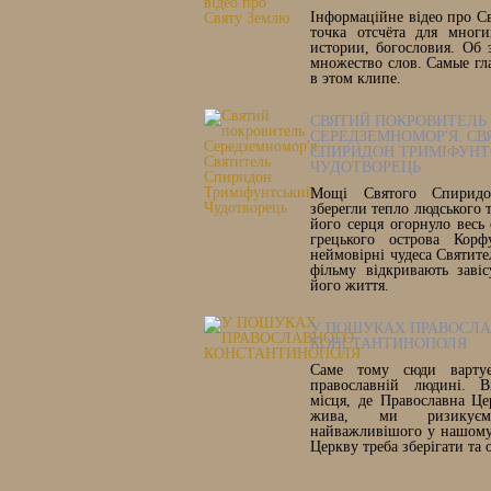
Інформаційне відео про С
точка отсчёта для многи
истории, богословия. Об 
множество слов. Самые гл
в этом клипе.
СВЯТИЙ ПОКРОВИТЕЛЬ
СЕРЕДЗЕМНОМОР'Я. СВ
СПИРИДОН ТРИМІФУНТ
ЧУДОТВОРЕЦЬ
Мощі Святого Спиридон
зберегли тепло людського т
його серця огорнуло весь 
грецького острова Корф
неймовірні чудеса Святите
фільму відкривають заві
його життя.
У ПОШУКАХ ПРАВОСЛ
КОНСТАНТИНОПОЛЯ
Саме тому сюди вартує
православній людині. В
місця, де Православна Ц
жива, ми ризикує
найважливішого у нашому 
Церкву треба зберігати та 