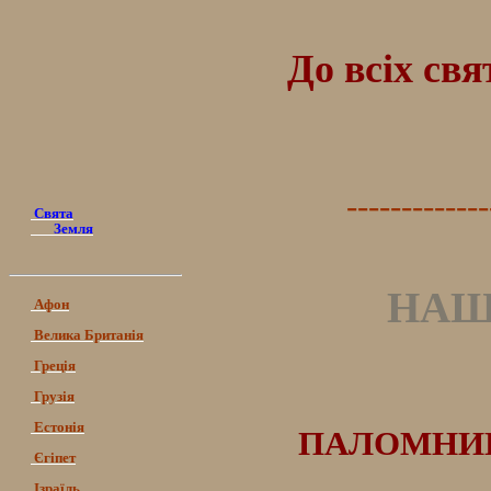
До всіх св
-------------
Свята
Земля
НАШ
Афон
Велика Британія
Греція
Грузія
Естонія
ПАЛОМНИЦ
Єгіпет
Ізраїль