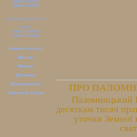
+38050-2655542
+38097-5454255
pilgrimsua@gmail.com
VIBER
+380975454255
+380502655542
Замовити поїздку
Про нас
Новини
Враження
Відгуки про нас
ПРО ПАЛОМН
Зворотний зв'язок
Паломницький Ц
десяткам тисяч пра
уточки Земної 
свя