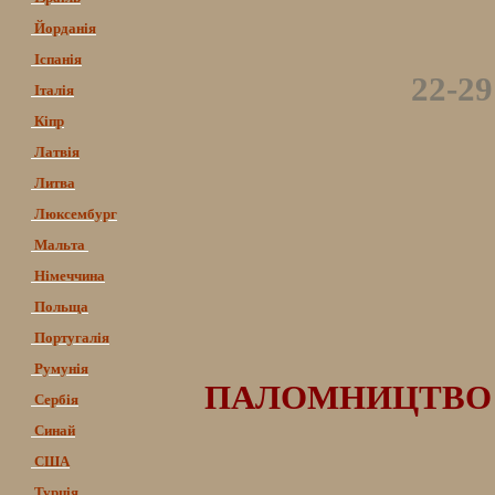
Йорданія
Іспанія
22-2
Італія
Кіпр
Латвія
Литва
Люксембург
Мальта
Німеччина
Польща
Португалія
Румунія
ПАЛОМНИЦТВО ДО 
Сербія
Синай
США
Турція