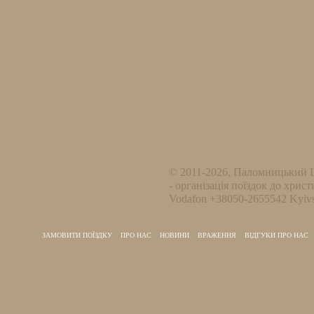
© 2011-2026, Паломницький 
- організація поїздок до христ
Vodafon +38050-2655542 Kyivs
ЗАМОВИТИ ПОЇЗДКУ
ПРО НАС
НОВИНИ
ВРАЖЕННЯ
ВІДГУКИ ПРО НАС