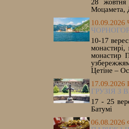
28 жовтня 
Моцамета, 
10.09.202
ЧОРНОГОР
10-17 верес
монастирі, 
монастир П
узбережжям
Цетіне – Ос
17.09.2026
ГРУЗІЯ З
17 - 25 вер
Батумі
06.08.202