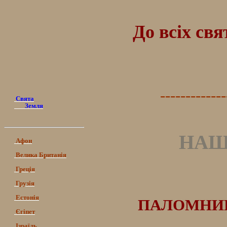
До всіх св
-------------
Свята
Земля
НАШ
Афон
Велика Британія
Греція
Грузія
Естонія
ПАЛОМНИЦ
Єгіпет
Ізраїль