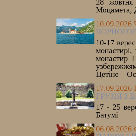
28 жовтня 
Моцамета, 
10.09.202
ЧОРНОГОР
10-17 верес
монастирі, 
монастир П
узбережжям
Цетіне – Ос
17.09.2026
ГРУЗІЯ З
17 - 25 вер
Батумі
06.08.202