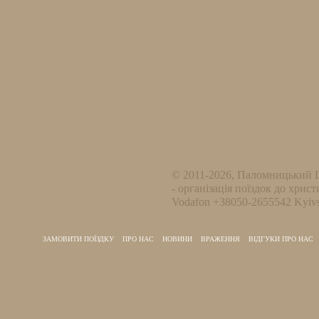
© 2011-2026, Паломницький 
- організація поїздок до христ
Vodafon +38050-2655542 Kyivs
ЗАМОВИТИ ПОЇЗДКУ
ПРО НАС
НОВИНИ
ВРАЖЕННЯ
ВІДГУКИ ПРО НАС