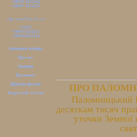
+38050-2655542
+38097-5454255
pilgrimsua@gmail.com
VIBER
+380975454255
+380502655542
Замовити поїздку
Про нас
Новини
Враження
Відгуки про нас
ПРО ПАЛОМН
Зворотний зв'язок
Паломницький Ц
десяткам тисяч пра
уточки Земної 
свя