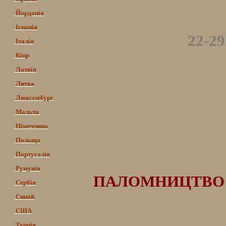
Йорданія
Іспанія
22-2
Італія
Кіпр
Латвія
Литва
Люксембург
Мальта
Німеччина
Польща
Португалія
Румунія
ПАЛОМНИЦТВО ДО 
Сербія
Синай
США
Турція