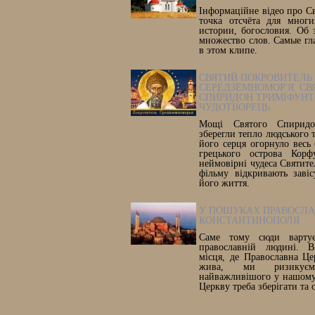
Інформаційне відео про С
точка отсчёта для многи
истории, богословия. Об 
множество слов. Самые гл
в этом клипе.
СВЯТИЙ ПОКРОВИТЕЛЬ
СЕРЕДЗЕМНОМОР'Я. СВ
СПИРИДОН ТРИМІФУНТ
ЧУДОТВОРЕЦЬ
Мощі Святого Спиридон
зберегли тепло людського т
його серця огорнуло весь 
грецького острова Корф
неймовірні чудеса Святите
фільму відкривають заві
його життя.
У ПОШУКАХ ПРАВОСЛ
КОНСТАНТИНОПОЛЯ
Саме тому сюди вартує
православній людині. В
місця, де Православна Ц
жива, ми ризикує
найважливішого у нашому 
Церкву треба зберігати та 