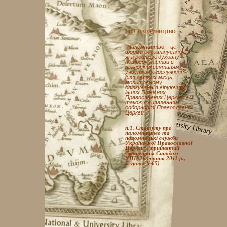
ПРО ПАЛОМНИЦТВО
"Паломництво – це
форма богошанування,
яка реалізує духовну
потребу пастви в
поклонінні святиням,
участі в богослужінні
біля святих місць,
молитовному
спілкуванні з віруючими
інших Помісних
Православних Церков, а
також є виявленням
соборності Православної
Церкви."
п.1. Статуту про
паломництво та
паломницькі служби
Української Православної
Церкви" (прийнятий
Священним Синодом
УПЦ 26 серпня 2011 р.,
журнал №65)