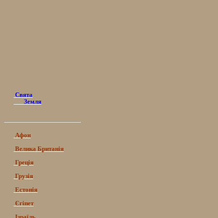
Свята
Земля
Афон
Велика Британія
Греція
Грузія
Естонія
Єгіпет
Ізраїль