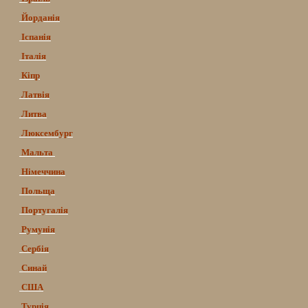
Йорданія
Іспанія
Італія
Кіпр
Латвія
Литва
Люксембург
Мальта
Німеччина
Польща
Португалія
Румунія
Сербія
Синай
США
Турція