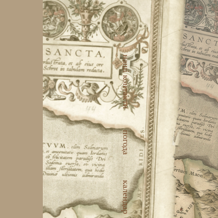
наші контакти
погода
календар