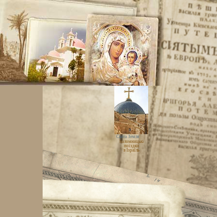
Свята Земля
паломницькі
поїздки
в Ізраїль