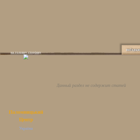
поїздки
на головну сторінку
Данный раздел не содержит статей
Паломницький
Центр
Україна