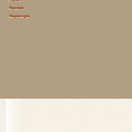
Франція
Чорногорія