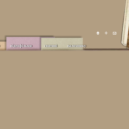
відеофільми
святині
паломнику