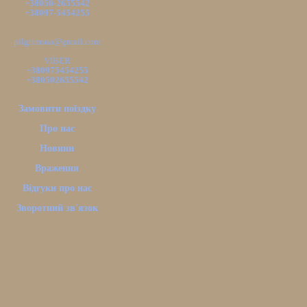
+38050-2655542
+38097-5454255
pilgrimsua@gmail.com
VIBER
+380975454255
+380502655542
Замовити поїздку
Про нас
Новини
Враження
Відгуки про нас
Зворотний зв'язок