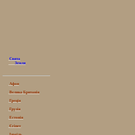
Свята
Земля
Афон
Велика Британія
Греція
Грузія
Естонія
Єгіпет
Ізраїль