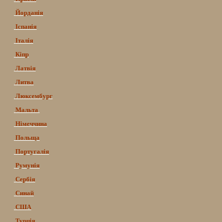
Йорданія
Іспанія
Італія
Кіпр
Латвія
Литва
Люксембург
Мальта
Німеччина
Польща
Португалія
Румунія
Сербія
Синай
США
Турція