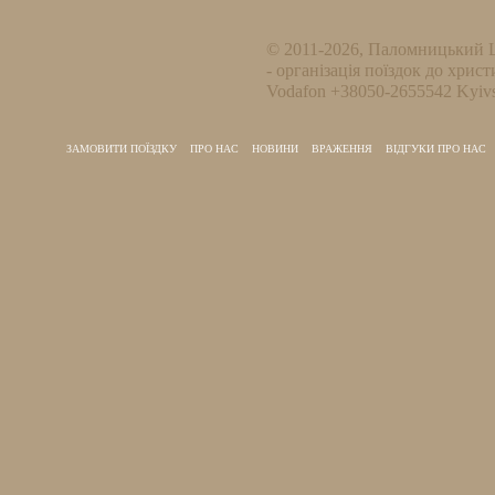
© 2011-2026, Паломницький 
- організація поїздок до христ
Vodafon +38050-2655542 Kyivs
ЗАМОВИТИ ПОЇЗДКУ
ПРО НАС
НОВИНИ
ВРАЖЕННЯ
ВІДГУКИ ПРО НАС