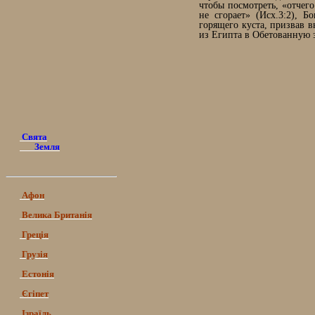
чтобы посмотреть, «отчего
не сгорает» (Исх.3:2), Б
горящего куста, призвав 
из Египта в Обетованную 
Свята
Земля
Афон
Велика Британія
Греція
Грузія
Естонія
Єгіпет
Ізраїль