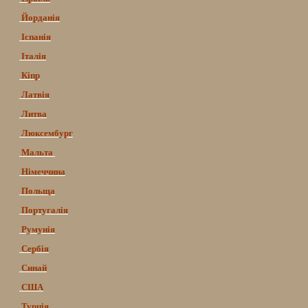
Йорданія
Іспанія
Італія
Кіпр
Латвія
Литва
Люксембург
Мальта
Німеччина
Польща
Португалія
Румунія
Сербія
Синай
США
Турція