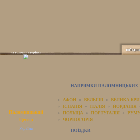
поїздки
на головну сторінку
НАПРЯМКИ ПАЛОМНИЦЬКИХ П
АФОН
БЕЛЬГІЯ
ВЕЛИКА БРИ
ІСПАНІЯ
ІТАЛІЯ
ЙОРДАНІЯ
Паломницький
ПОЛЬЩА
ПОРТУГАЛІЯ
РУМУ
Центр
ЧОРНОГОРІЯ
Україна
ПОЇЗДКИ