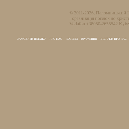
© 2011-2026, Паломницький 
- організація поїздок до христ
Vodafon +38050-2655542 Kyivs
ЗАМОВИТИ ПОЇЗДКУ
ПРО НАС
НОВИНИ
ВРАЖЕННЯ
ВІДГУКИ ПРО НАС