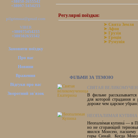
+38050-2655542
+38097-5454255
Регулярні поїздки:
pilgrimsua@gmail.com
➤ Свята Земля
VIBER
➤ Афон
+380975454255
➤ Грузія
+380502655542
➤ Греція
➤ Румунія
Замовити поїздку
Про нас
Новини
Враження
ФІЛЬМИ ЗА ТЕМОЮ
Відгуки про нас
СВЯТАЯ ВЕЛИКОМУЧЕН
Зворотний зв'язок
В фильме рассказывается
для которой страдания и
дороже чем царское убранс
НЕОПАЛИМАЯ КУПИНА
Неопали́мая купина́ — в 
но не сгорающий терновый
явился Моисею, пасшему 
горы Синай. Когда Моис