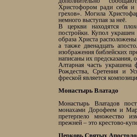
дополнительно сообща
Христофором ради себя и 
грехов». Могила Христофар
немного выступая за неё.
В церкви находятся пло
постройки. Купол украшен 
образа Христа расположены
а также двенадцать апосто
изображения библейских про
написаны их предсказания, 
Алтарная часть украшена 
Рождества, Сретения и У
фреской является композиц
Монастырь Влатадо
Монастырь Влатадов пос
монахами Дорофеем и Марк
претерпело множество из
прежней – это крестово-куп
Церковь Святых Апостоло