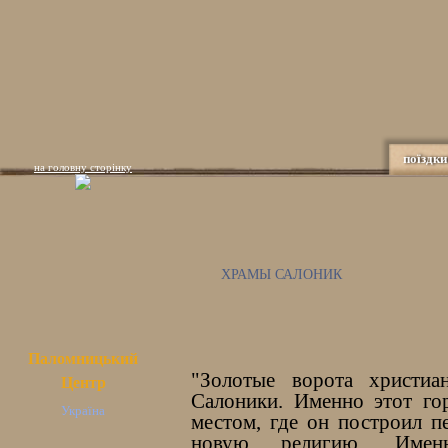
поїздки
на головну сторінку
ХРАМЫ САЛОНИК
Паломницький
"Золотые ворота христиа
Центр
Салоники. Именно этот го
Україна
местом, где он построил п
новую религию. Именн