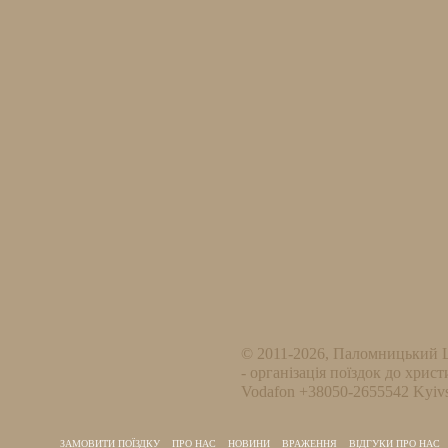
© 2011-2026, Паломницький 
- організація поїздок до христ
Vodafon +38050-2655542 Kyivs
ЗАМОВИТИ ПОЇЗДКУ
ПРО НАС
НОВИНИ
ВРАЖЕННЯ
ВІДГУКИ ПРО НАС