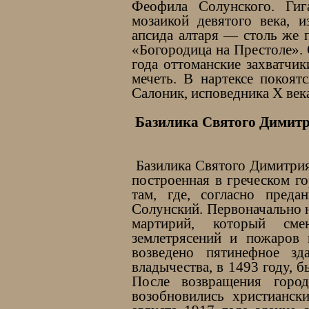
Феофила Солунского. Гиг
мозаикой девятого века, 
апсида алтаря — столь же 
«Богородица на Престоле».
года оттоманские захватчик
мечеть. В нартексе покоят
Салоник, исповедника X век
Базилика Святого Димит
Базилика Святого Димитрия
построенная в греческом г
там, где, согласно пред
Солунский. Первоначально 
мартирий, который сме
землетрясений и пожаров 
возведено пятинефное зд
владычества, в 1493 году, 
После возвращения горо
возобновились христианск