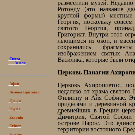
разместили музей. Недавно
Ротонду (это название да
круглой формы) местные
Георгия, поскольку совсем
святого Георгия, прина
Григориат. Внутри этот ог
льющимся из окон, и масси
сохранились фрагмент
изображением святых Ана
Василика, которые были отк
Свята
Земля
Церковь Панагии Ахиропи
Афон
Церковь Ахиропиетос, по
недалеко от храма святого 
Велика Британія
Филиппу и Айя Софиас. Это
Греція
приделами и деревянной кр
Грузія
древнейших в Греции церк
Димитрия, Святой Софии 
Естонія
острове Парос. Это единст
Єгіпет
территории восточного Сре
Ізраїль