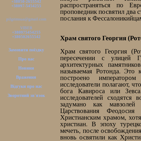
+38050-2655542
распространяться по Ев
+38097-5454255
проповедник посвятил два ст
послания к Фессалоникийца
pilgrimsua@gmail.com
VIBER
+380975454255
+380502655542
Храм святого Георгия (Рот
Замовити поїздку
Храм святого Георгия (Ро
пересечении с улицей 
Про нас
архитектурных памятнико
Новини
называемая Ротонда. Это 
построено императором
Враження
исследователи полагают, чт
Відгуки про нас
бога Кавироса или Зевс
Зворотний зв'язок
исследователей сходятся 
задумано как мавзолей
Царствования Феодосия
Христианским храмом, хотя
христиан. В эпоху турецк
мечеть, после освобождения 
вновь освятили как Христи