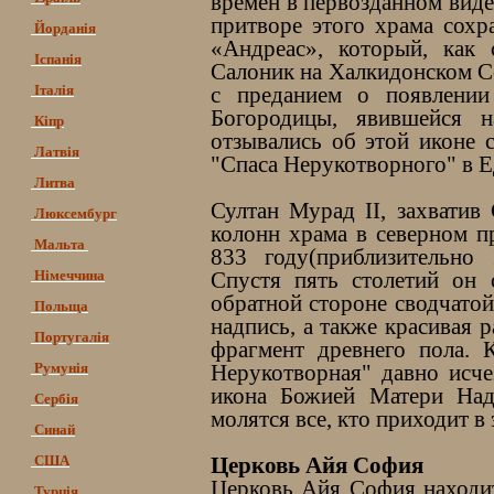
времен в первозданном виде,
притворе этого храма сохр
Йорданія
«Андреас», который, как 
Іспанія
Салоник на Халкидонском Со
Італія
с преданием о появлении
Богородицы, явившейся н
Кіпр
отзывались об этой иконе 
Латвія
"Спаса Нерукотворного" в Е
Литва
Султан Мурад II, захватив
Люксембург
колонн храма в северном п
Мальта
833 году(приблизительно
Німеччина
Спустя пять столетий он 
обратной стороне сводчатой
Польща
надпись, а также красивая 
Португалія
фрагмент древнего пола. 
Румунія
Нерукотворная" давно исче
икона Божией Матери Над
Сербія
молятся все, кто приходит в 
Синай
США
Церковь Айя София
Церковь Айя София находит
Турція