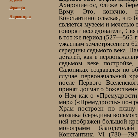
Ахиропиетос, ближе к бере
Франція
Ерму. Это, конечно, 
Чорногорія
Константинопольская, что б
является музеем и мечетью 
говорят исследователи, Св
в тот же период (527—565 г
ужасным землетрясением 620
середины седьмого века. Н
деталей, как в первоначальн
седьмом веке постройке,
Салониках создавался по о
случае, первоначальный хр
после Первого Вселенско
принят догмат о божественн
о Нем как о «Премудрости
мир» («Премудрость» по-гр
Храм построен по плану 
мозаика (середины восьмого
ней изображен большой кре
монограмм благодетеле
Константина VI (780—797