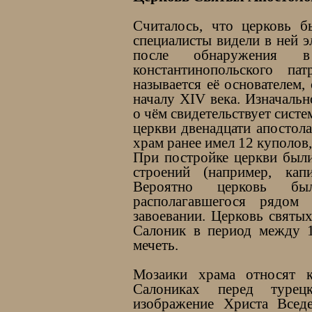
Считалось, что церковь б
специалисты видели в ней э
после обнаружения в
константинопольского п
называется её основателем,
началу XIV века. Изначаль
о чём свидетельствует сист
церкви двенадцати апостола
храм ранее имел 12 куполов
При постройке церкви были
строений (например, кап
Вероятно церковь бы
располагавшегося рядом
завоевании. Церковь святы
Салоник в период между 
мечеть.
Мозаики храма относят 
Салониках перед турец
изображение Христа Всед