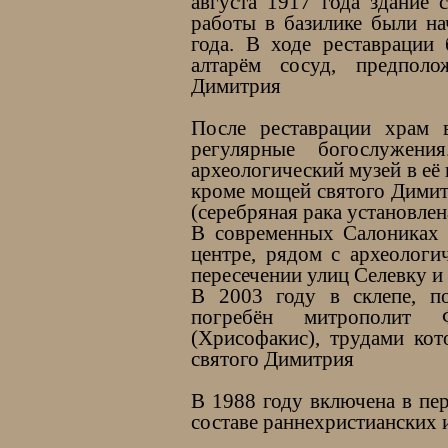
августа 1917 года здание 
работы в базилике были на
года. В ходе реставрации
алтарём сосуд, предпол
Димитрия
После реставрации храм 
регулярные богослужен
археологический музей в её 
кроме мощей святого Димит
(серебряная рака установлен
В современных Салониках 
центре, рядом с археологи
пересечении улиц Селевку и
В 2003 году в склепе, п
погребён митрополит Ф
(Хрисофакис), трудами ко
святого Димитрия
В 1988 году включена в пе
составе раннехристианских 