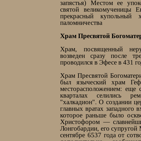
запястья) Местом ее упок
святой великомученицы Е
прекрасный купольный х
паломничества
Храм Пресвятой Богомате
Храм, посвященный неру
возведен сразу после тр
проводился в Эфесе в 431 го
Храм Пресвятой Богоматери
был языческий храм Геф
месторасположением: еще 
кварталах селились ре
"халкадион". О создании це
главных вратах западного в
которое раньше было оскв
Христофором — славнейши
Лонгобардии, его супругой
сентябре 6537 года от сот