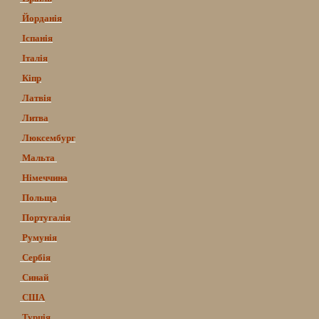
Йорданія
Іспанія
Італія
Кіпр
Латвія
Литва
Люксембург
Мальта
Німеччина
Польща
Португалія
Румунія
Сербія
Синай
США
Турція