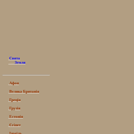
Свята
Земля
Афон
Велика Британія
Греція
Грузія
Естонія
Єгіпет
Ізраїль