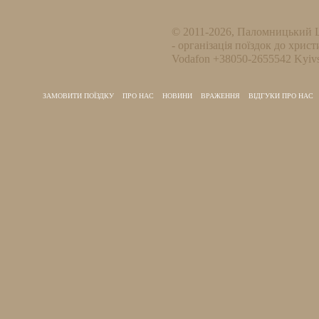
© 2011-2026, Паломницький 
- організація поїздок до христ
Vodafon +38050-2655542 Kyivs
ЗАМОВИТИ ПОЇЗДКУ
ПРО НАС
НОВИНИ
ВРАЖЕННЯ
ВІДГУКИ ПРО НАС