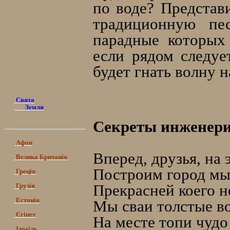
по воде? Представ
традиционную пе
парадные которых
если рядом следуе
будет гнать волну н
Свята
Земля
Секреты инженер
Афон
Вперед, друзья, на
Велика Британія
Построим город мы
Греція
Прекрасней коего н
Грузія
Естонія
Мы сваи толстые во
Єгіпет
На месте топи чудо
Ізраїль