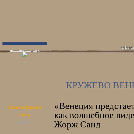
поїздки
на головну сторінку
КРУЖЕВО ВЕН
«Венеция предстает
Паломницький
как волшебное виде
Центр
Жорж Санд
Україна