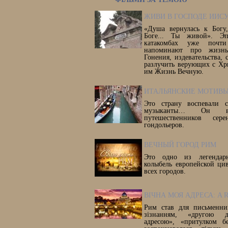
ЖИВИ В ГОСПОДЕ ИИСУ
«Душа вернулась к Богу
Боге... Ты живой». Э
катакомбах уже почт
напоминают про жизнь
Гонения, издевательства,
разлучить верующих с Хр
им Жизнь Вечную.
ИТАЛЬЯНСКИЕ МОТИВ
Это страну воспевали с
музыканты… Он все
путешественников се
гондольеров.
ВЕЧНЫЙ ГОРОД РИМ
Это одно из легендар
колыбель европейской ци
всех городов.
ВІЧНА МОЯ АДРЕСА: A 
Рим став для письменни
зізнанням, «другою д
адресою», «притулком б