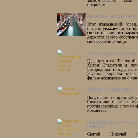
заспокоювалася тільк
покровом.
ВЕНЕЦИЯ. ВИДИМОЕ И
Этот итальянский город
назвать уважаемым, со вр
своего первичного харак
держится своего собственн
свое особенное лицо.
«СОКРОВИЩА ЦАРИЦЫ 
Где хранится Терновый
Хитон Спасителя и поч
Богородицы находится 
другим вопросам посвя
фильм-исследование о хри
ФИЛЬМ «РОЖДЕСТВО»
Вы узнаете о старинных у
Сочельнике в итальянск
противоречивых с точки з
Рождества.
ВЕНЕЦИЯ И БАРИ. НЕИ
ЕВРОПА
Святой Николай из