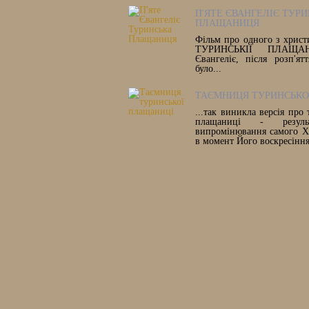
П'ЯТЕ ЄВАНГЕЛІЄ ТУР
ПЛАЩАНИЦЯ
Фільм про одного з христ
ТУРИНСЬКІЇ ПЛАЩАН
Євангеліє, після розп'ят
було...
ТАЄМНИЦЯ ТУРИНСЬКО
...так виникла версія про
плащаниці - результ
випромінювання самого Х
в момент Його воскресіння