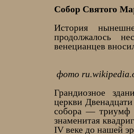
Собор Святого Ма
История нынешнег
продолжалось не
венецианцев вносило
фото ru.wikipedia.
Грандиозное здан
церкви Двенадцати
собора — триумф 
знаменитая квадриг
IV веке до нашей э