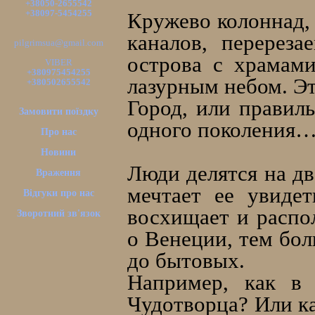
+38050-2655542
+38097-5454255
Кружево колоннад, 
каналов, перерез
pilgrimsua@gmail.com
острова с храмам
VIBER
+380975454255
лазурным небом. Э
+380502655542
Город, или правиль
Замовити поїздку
одного поколения
Про нас
Новини
Люди делятся на дв
Враження
мечтает ее увидет
Відгуки про нас
восхищает и распо
Зворотний зв'язок
о Венеции, тем бол
до бытовых.
Например, как в
Чудотворца? Или ка