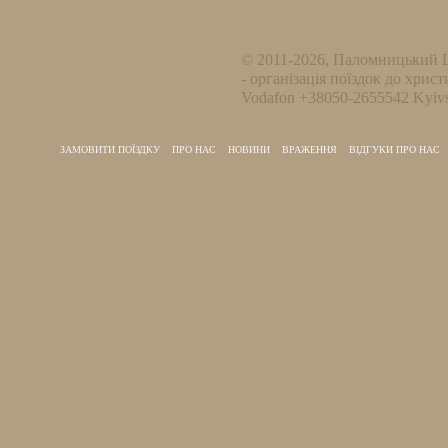
© 2011-2026, Паломницький 
- організація поїздок до христ
Vodafon +38050-2655542 Kyivs
ЗАМОВИТИ ПОЇЗДКУ
ПРО НАС
НОВИНИ
ВРАЖЕННЯ
ВІДГУКИ ПРО НАС