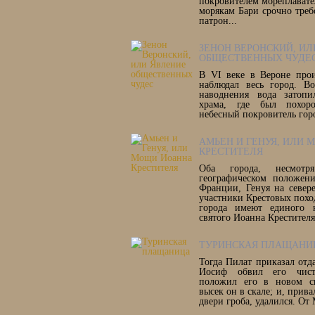
покровителем мореплават
морякам Бари срочно треб
патрон...
ЗЕНОН ВЕРОНСКИЙ, ИЛ
ОБЩЕСТВЕННЫХ ЧУДЕ
В VI веке в Вероне прои
наблюдал весь город. В
наводнения вода затопи
храма, где был похоро
небесный покровитель гор
АМЬЕН И ГЕНУЯ, ИЛИ
КРЕСТИТЕЛЯ
Оба города, несмот
географическом положен
Франции, Генуя на север
участники Крестовых поход
города имеют единого н
святого Иоанна Крестителя
ТУРИНСКАЯ ПЛАЩАНИ
Тогда Пилат приказал отдат
Иосиф обвил его чис
положил его в новом св
высек он в скале; и, прив
двери гроба, удалился. От