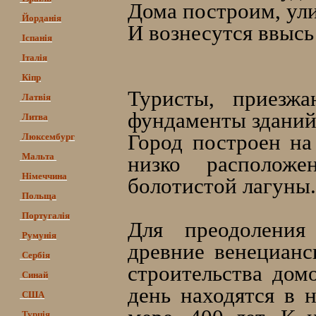
Дома построим, ул
Йорданія
И вознесутся ввысь
Іспанія
К. Гольдон
Італія
Кіпр
Туристы, приезж
Латвія
фундаменты зданий
Литва
Город построен на
Люксембург
Мальта
низко расположе
Німеччина
болотистой лагуны.
Польща
Португалія
Для преодоления
Румунія
древние венецианс
Сербія
строительства дом
Синай
день находятся в 
США
Турція