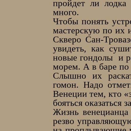
пройдет ли лодка
много.
Чтобы понять устр
мастерскую по их 
Скверо Сан-Троваз
увидеть, как суш
новые гондолы и р
морем. А в баре по
Слышно их раска
гомон. Надо отмет
Венеции тем, кто «
бояться оказаться 
Жизнь венецианца 
резво управляющую
на проплывающие м