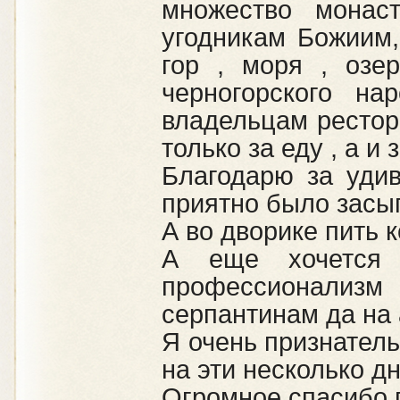
множество монас
угодникам Божиим,
гор , моря , озе
черногорского на
владельцам рестор
только за еду , а и
Благодарю за уди
приятно было засып
А во дворике пить 
А еще хочется 
профессионализм
серпантинам да на а
Я очень признатель
на эти несколько дн
Огромное спасибо г