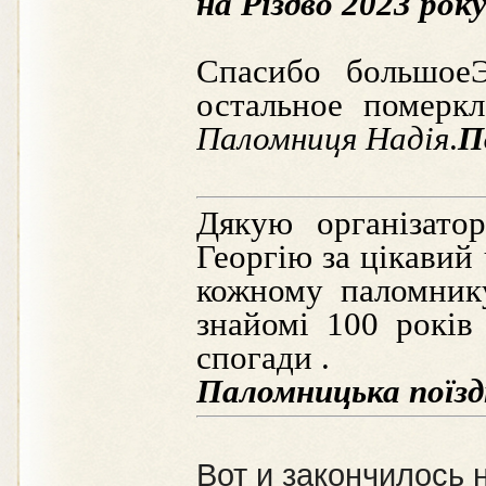
на Різдво 2023 рок
Спасибо большоеЭ
остальное померкл
Паломниця Надія
.
П
Дякую організато
Георгію за цікавий 
кожному паломник
знайомі 100 років
спогади .
Паломницька поїздк
Вот и закончилось