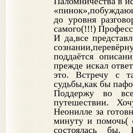
Паломничества в и
«пинок»,побуждающ
до уровня разгово
самого(!!!) Професс
И да,все представ
сознании,перевёр
поддаётся описани
прежде искал ответ
это. Встречу с т
судьбы,как бы пафо
Поддержу во вс
путешествии. Хоч
Неонилле за готов
минуту и помочь( о
состоялась бы.