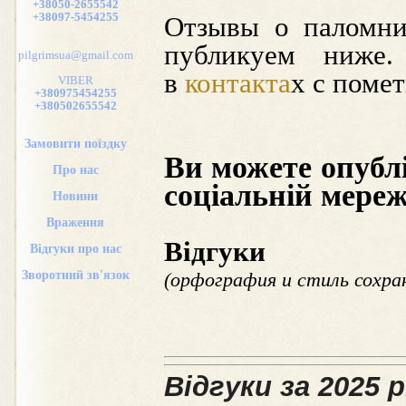
+38050-2655542
+38097-5454255
Отзывы о паломни
публикуем ниже
pilgrimsua@gmail.com
в
контакта
х с поме
VIBER
+380975454255
+380502655542
Замовити поїздку
Ви можете опублі
Про нас
соціальній мере
Новини
Враження
Відгуки
Відгуки про нас
Зворотний зв'язок
(орфография и стиль сохра
Відгуки за 2025 р