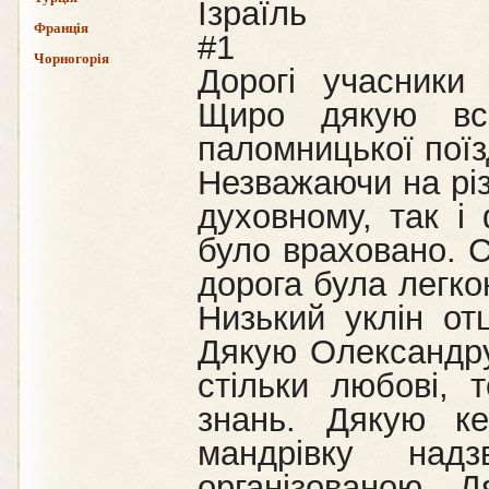
Ізраїль
Франція
#1
Чорногорія
Дорогі учасники
Щиро дякую всі
паломницької поїз
Незважаючи на різ
духовному, так і
було враховано. 
дорога була легк
Низький уклін от
Дякую Олександру
стільки любові, т
знань. Дякую ке
мандрівку над
організованою. 