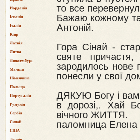
то все перевернул
Йорданія
Бажаю кожному так
Іспанія
Антоній.
Італія
Кіпр
Латвія
Гора Сінай - стар
Литва
святе причастя,
Люксембург
зародилось нове п
Мальта
понесли у свої дом
Німеччина
Польща
ДЯКУЮ Богу і вам 
Португалія
в дорозі,. Хай Б
Румунія
вічного ЖИТТЯ.
Сербія
паломница Елена 
Синай
США
Турція