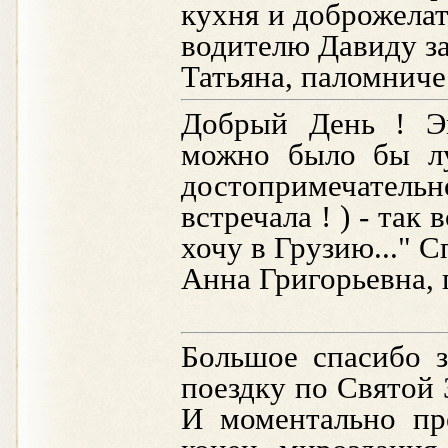
кухня и доброжела
водителю Давиду за
Татьяна, паломниче
Добрый День ! Эм
можно было бы лу
достопримечатель
встречала ! ) - так
хочу в Грузию..." С
Анна Григорьевна,
Большое спасибо 
поездку по Святой 
И моментально пре