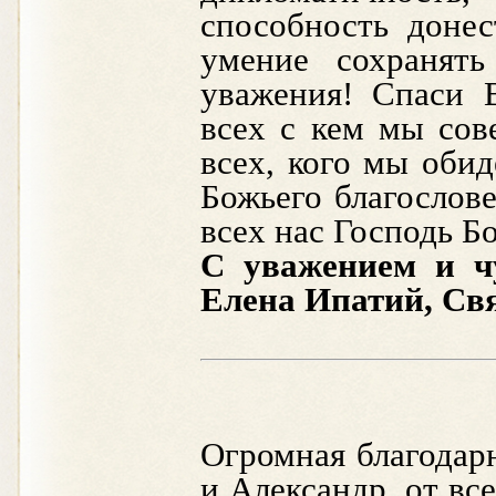
способность доне
умение сохранят
уважения! Спаси 
всех с кем мы сов
всех, кого мы оби
Божьего благослов
всех нас Господь Бо
С уважением и чу
Елена Ипатий
,
Свя
Огромная благодар
и Александр, от вс