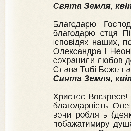
Свята Земля, кві
Благодарю Госпо
благодарю отця Пі
ісповідях наших, п
Олександра і Неоні
сохранили любов до 
Слава Тобі Боже нас
Свята Земля, кві
Христос Воскресе! 
благодарність Оле
вони роблять (деяк
побажатимиру душев