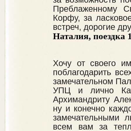
Преблаженному Св
Корфу, за ласково
встреч, дорогие др
Наталия, поездка 11
Хочу от своего и
поблагодарить все
замечательном Пал
УПЦ и лично Кат
Архимандриту Але
ну и конечно кажд
замечательными л
всем вам за тепл