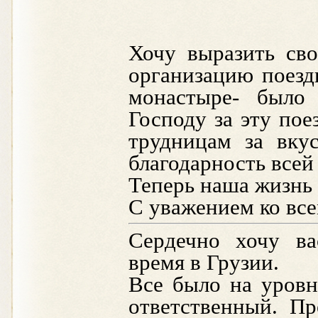
Хочу выразить св
организацию поезд
монастыре- было
Господу за эту пое
трудницам за вку
благодарность всей
Теперь наша жизнь 
С уважением ко вс
Сердечно хочу ва
время в Грузии.
Все было на уровн
ответственный. Пр