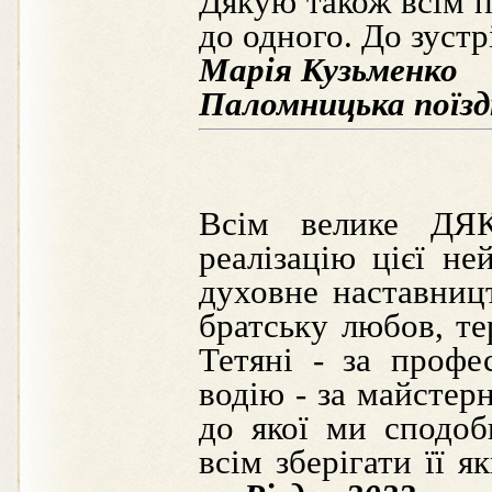
Дякую також всім п
до одного. До зустр
Марія Кузьменко
Паломницька поїздк
Всім велике ДЯК
реалізацію цієї не
духовне наставницт
братську любов, те
Тетяні - за профе
водію - за майстерн
до якої ми сподоб
всім зберігати її 