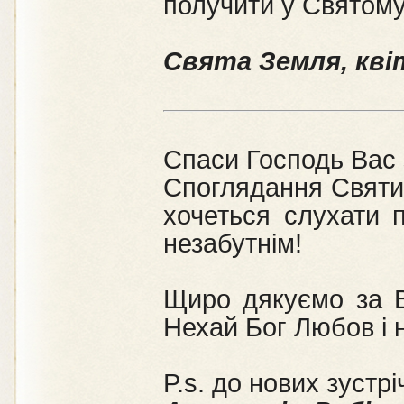
получити у Святому
Свята Земля, кві
Спаси Господь Вас
Споглядання Святих
хочеться слухати 
незабутнім!
Щиро дякуємо за В
Нехай Бог Любов і 
P.s. до нових зустріч