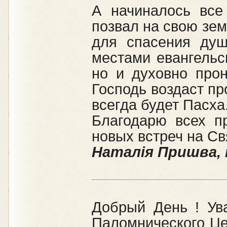
А начиналось все
позвал на свою зе
для спасения душ
местами евангельс
но и духовно про
Господь воздаст пр
всегда будет Пасха
Благодарю всех п
новых встреч на С
Наталія Пришва, 
Добрый День ! Ув
Паломнического Це