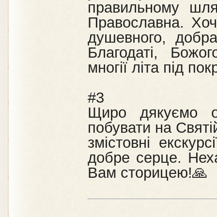
правильному шля
Православна. Хоч
душевного, добра
Благодаті, Божо
многії літа під по
#3
Щиро дякуємо о
побувати на Святі
змістовні екскурс
добре серце. Нех
Вам сторицею!🙏