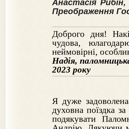
Анастасія Рибін
Преображення Гос
Доброго дня! Нак
чудова, юлагода
неймовірні, особли
Надія, паломницька
2023 року
Я дуже задоволена
духовна поїздка за
подякувати Палом
Андрію. Дякуючи м.