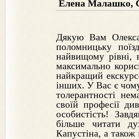
Елена Малашко, С
Дякую Вам Олекса
поломницьку поїз
найвищому рівні, 
максимально корис
найкращий екскурсо
інших. У Вас є чому
толерантності нем
своїй професії ди
особистість! Завд
більше читати ду
Капустіна, а також