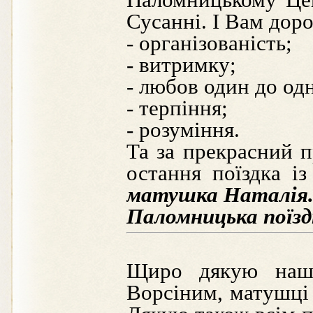
Сусанні. І Вам доро
- організованість;
- витримку;
- любов один до од
- терпіння;
- розуміння.
Та за прекрасний п
остання поїздка і
матушка Наталія
Паломницька поїздк
Щиро дякую наши
Ворсіним, матушці 