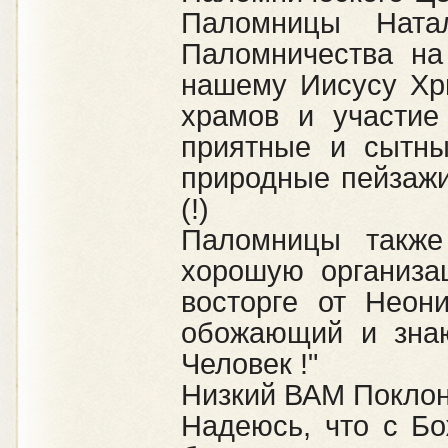
Паломницы Нат
Паломничества на
нашему Иисусу Хри
храмов и участие
приятные и сытны
природные пейзажи
(!)
Паломницы также
хорошую организа
восторге от Неон
обожающий и зна
Человек !"
Низкий ВАМ Поклон 
Надеюсь, что с Б