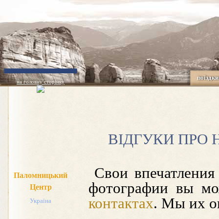
поїздки
на головну сторінку
ВІДГУКИ ПРО 
Свои впечатления 
Паломницький
фотографии вы мо
Центр
контактах
. Мы их о
Україна