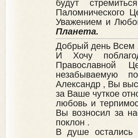
будут стремить
Паломнического Ц
Уважением и Любо
Планета.
Добрый день Всем 
И Хочу поблагод
Православной 
незабываемую п
Александр , Вы вы
за Ваше чуткое отн
любовь и терпимос
Вы возносил за на
поклон .
В душе остались 