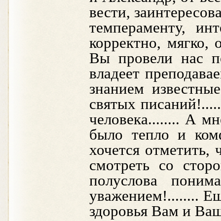
вести, заинтересова
темпераменту, ин
корректно, мягко, 
Вы провели нас по
владеет преподава
знанием известные
святых писаний!...
человека........ А 
было тепло и комф
хочется отметить,
смотреть со стор
полуслова поним
уважением!........ 
здоровья Вам и Ва