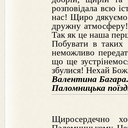
розповідала всю іс
нас! Щиро дякуємо 
дружну атмосферу! 
Так як це наша пер
Побувати в таких 
неможливо передат
що ще зустрінемос
збулися! Нехай Божа
Валентина Багара
Паломницька поїздк
Щиросердечно хо
Паломницькому Цен