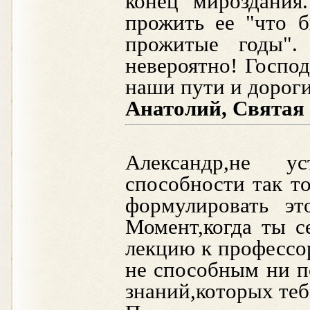
конец мироздания
прожить ее "что 
прожитые годы".
невероятно! Господ
наши пути и дороги
Анатолий, Святая 
Александр,не у
способности так 
формулировать эт
Момент,когда ты с
лекцию к профессор
не способным ни п
знаний,которых теб