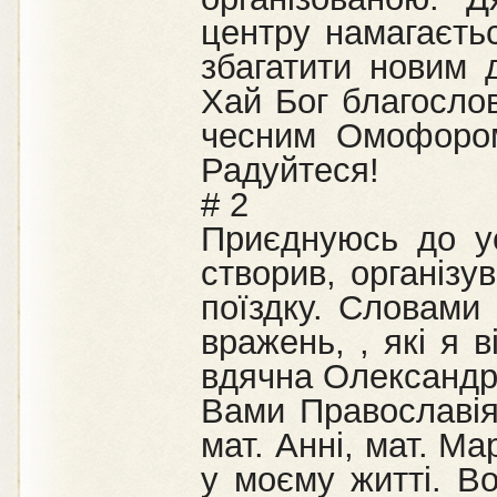
центру намагаєтьс
збагатити новим 
Хай Бог благосло
чесним Омофором 
Радуйтеся!
# 2
Приєднуюсь до ус
створив, організу
поїздку. Словами 
вражень, , які я 
вдячна Олександру
Вами Православія
мат. Анні, мат. Ма
у моєму житті. В