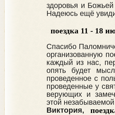
здоровья и Божьей 
Надеюсь ещё увиди
поездка 11 - 18 ию
Спасибо Паломниче
организованную по
каждый из нас, пе
опять будет мысл
проведенное с пол
проведенные у свят
верующих и замеч
этой незабываемой 
поездка
Виктория,