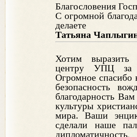
Благословения Госп
С огромной благод
делаете
Татьяна Чаплыгин
Хотим выразить 
центру УПЦ за о
Огромное спасибо 
безопасность во
благодарность Вам
культуры христиан
мира. Ваши энцик
сделали наше па
дипломатичность,