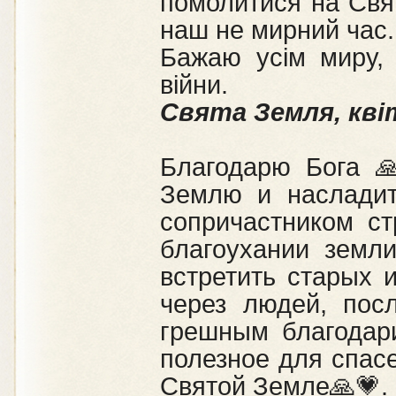
помолитися на Свят
наш не мирний час.
Бажаю усім миру, 
війни.
Свята Земля, кві
Благодарю Бога 
Землю и насладит
сопричастником ст
благоухании земл
встретить старых 
через людей, пос
грешным благодар
полезное для спас
Святой Земле🙏💗.