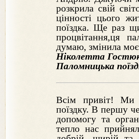
розкрила свій світ
цінності цього жи
поїздка. Ще раз щ
процвітання,ця п
думаю, змінила моє
Ніколетта Гостю
Паломницька поїздк
Всім привіт! Ми 
поїздку. В першу ч
допомогу та орган
тепло нас прийня
добрій, щирій та