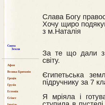
Слава Богу правос
Хочу щиро подяку
з м.Наталія
Свята
Земля
За те що дали зм
світу.
Афон
Велика Британія
Єгипетьська зем
Греція
підручнику за 7 кл
Грузія
Естонія
Я мріяла і готув
Єгіпет
ступила в пустел
Ізраїль