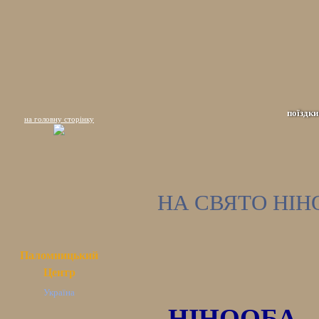
поїздки
на головну сторінку
НА СВЯТО НІН
Паломницький
Центр
Україна
НІНООБА - св