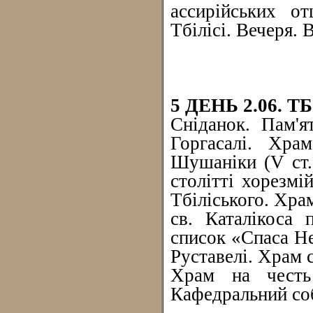
ассирійських о
Тбілісі. Вечеря. 
5 ДЕНЬ 2.06. Т
Сніданок. Пам'я
Горгасалі. Хра
Шушаніки (V ст.
столітті хорезм
Тбіліського. Хра
св. Каталікоса 
список «Спаса Н
Руставелі. Храм с
Храм на честь 
Кафедральний соб