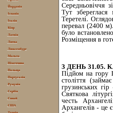
Середньовіччя з
Йорданія
Тут збереглася 
Іспанія
Теретелі. Огляд
Італія
перевал (2400 м)
Кіпр
було встановлено
Латвія
Розміщення в готе
Литва
Люксембург
Мальта
Німеччина
3 ДЕНЬ 31.05. 
Польща
Підйом на гору Г
Португалія
століття (займа
Румунія
грузинських гір 
Сербія
Святкова літург
Синай
честь Архангелі
США
Архангелів - це 
Турція