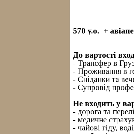
570 у.о. + авіап
До вартості вхо
- Трансфер в Гру
- Проживання в г
- Сніданки та веч
- Супровід профе
Не входить у вар
- дорога та перелі
- медичне страху
- чайові гіду, воді