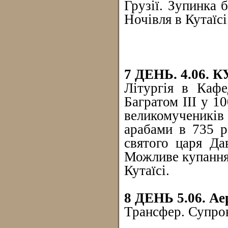
Грузії. Зупинка 
Ночівля в Кутаїсі
7 ДЕНЬ. 4.06. 
Літургія в Кафе
Багратом III у 
великомученикі
арабами в 735 р
святого царя Дав
Можливе купання.
Кутаїсі.
8 ДЕНЬ 5.06. Ае
Трансфер. Супров