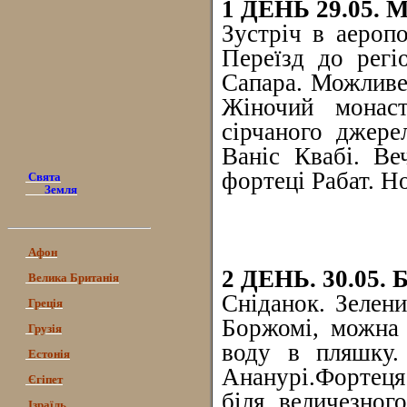
1 ДЕНЬ 29.05. 
Зустріч в аеропо
Переїзд до регі
Сапара. Можливе 
Жіночий монаст
сірчаного джере
Ваніс Квабі. Ве
фортеці Рабат. Н
Свята
Земля
Афон
2 ДЕНЬ. 30.05
Велика Британія
Сніданок. Зелен
Греція
Боржомі, можна 
Грузія
воду в пляшку. 
Естонія
Ананурі.Фортеця
Єгіпет
біля величезног
Ізраїль