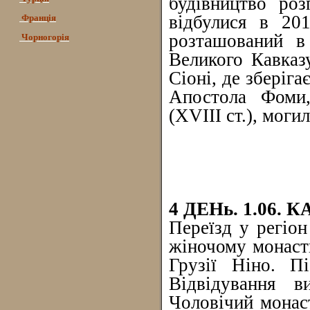
будівництво роз
відбулися в 20
Франція
розташований в
Чорногорія
Великого Кавказу
Сіоні, де зберіга
Апостола Фоми,
(XVIII ст.), моги
4 ДЕНь. 1.06.
Переїзд у регіон
жіночому монаст
Грузії Ніно. П
Відвідування в
Чоловічий монаст