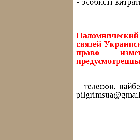
- особисті витрат
Паломнически
связей Украинс
право измен
предусмотренны
телефон, вайбер
pilgrimsua@gmai