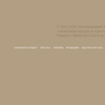
© 2011-2026, Паломницький 
- організація поїздок до христ
Vodafon +38050-2655542 Kyivs
ЗАМОВИТИ ПОЇЗДКУ
ПРО НАС
НОВИНИ
ВРАЖЕННЯ
ВІДГУКИ ПРО НАС