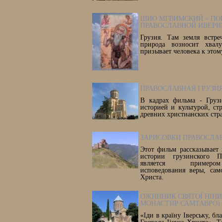
ШИО МГВИМСКИЙ – ПО
ПРАВОСЛАВНОЙ ИВЕРИ
Грузия. Там земля встре
природа возносит хвал
призывает человека к этом
ПРАВОСЛАВНАЯ ГРУЗИ
В кадрах фильма - Грузи
историей и культурой, ст
древних христианских стр
ЗАРИСОВКИ ПРАВОСЛА
Этот фильм рассказывает
истории грузинского Пр
является примеро
исповедования веры, сам
Христа.
ОЖИННИК СВЯТОЇ НІНИ 
МОНАСТИР САМТАВРО)
«Іди в країну Іверську, бл