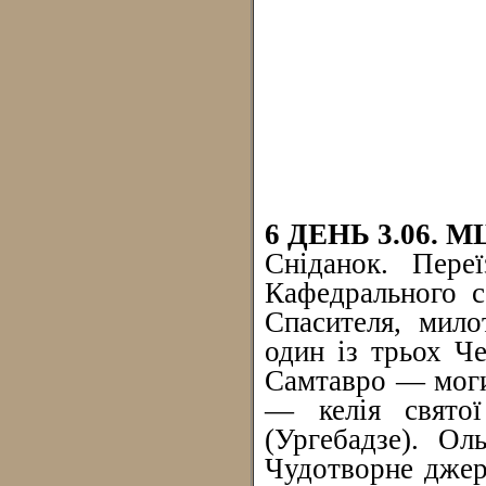
6 ДЕНЬ 3.06. 
Сніданок. Пере
Кафедрального с
Спасителя, мило
один із трьох Ч
Самтавро — моги
— келія святої
(Ургебадзе). Ол
Чудотворне джере