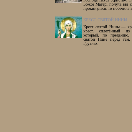
Господа Іісуса Христа». Т
Божої Матері почула вві с
прокинулася, то побачила в
КРЕСТ СВЯТОЙ НИНЫ
Крест святой Нины — хри
крест, сплетённый из
который, по преданию, 
святой Нине перед тем,
Грузию.