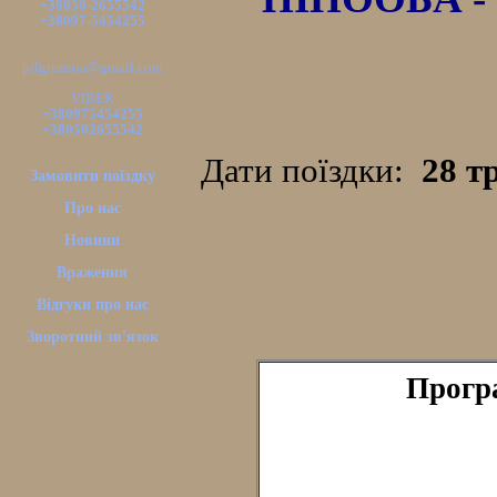
+38050-2655542
+38097-5454255
pilgrimsua@gmail.com
VIBER
+380975454255
+380502655542
Дати поїздки:
28 тр
Замовити поїздку
Про нас
Новини
Враження
Відгуки про нас
Зворотний зв'язок
Програ