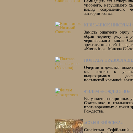
Семнадцать лет затворнич
упорного, нерушимого ха
взгляд современного ч
затворничества.
КНЯЗЬ-ИНОК НИКОЛАЙ
Замість ошатного одягу 
обрав чернечу рясу та у
чернігівського князя Св
зректися почестей і влади?
«Князь-інок. Микола Свят
ПОЛТАВА ПРАВОСЛАВНА
Очертив отдельные момен
мы готовы к увлекат
выдающимися достопр
полтавской храмовой архи
ФИЛЬМ «РОЖДЕСТВО»
Вы узнаете о старинных у
Сочельнике в итальянск
противоречивых с точки з
Рождества.
«СОФІЯ КИЇВСЬКА»
Століттями Софійський 