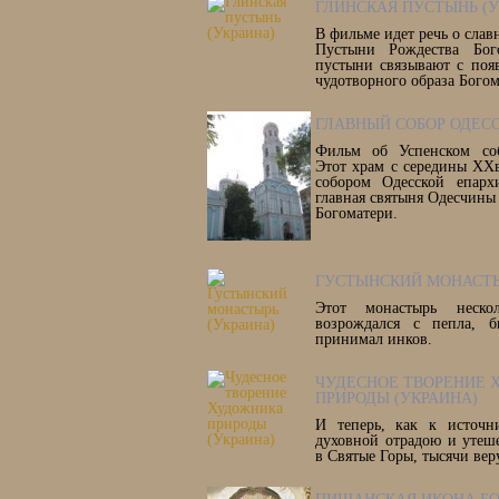
ГЛИНСКАЯ ПУСТЫНЬ (У
В фильме идет речь о сла
Пустыни Рождества Бог
пустыни связывают с поя
чудотворного образа Богом
ГЛАВНЫЙ СОБОР ОДЕСС
Фильм об Успенском соб
Этот храм с середины ХХ
собором Одесской епарх
главная святыня Одесчины
Богоматери.
ГУСТЫНСКИЙ МОНАСТЫ
Этот монастырь неск
возрождался с пепла, 
принимал инков.
ЧУДЕСНОЕ ТВОРЕНИЕ
ПРИРОДЫ (УКРАИНА)
И теперь, как к источн
духовной отрадою и утеш
в Святые Горы, тысячи вер