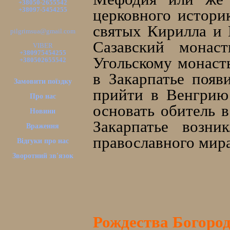
+38050-2655542
+38097-5454255
церковного истори
святых Кирилла и
pilgrimsua@gmail.com
Сазавский монас
VIBER
+380975454255
Угольскому монаст
+380502655542
в Закарпатье появ
Замовити поїздку
прийти в Венгрию
Про нас
основать обитель 
Новини
Закарпатье возн
Враження
православного мира
Відгуки про нас
Зворотний зв'язок
Рождества Богоро