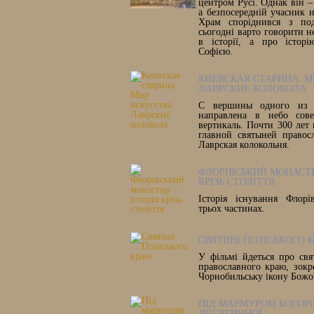
центром Русі. Однак він –
а безпосередній учасник 
Храм споріднився з под
сьогодні варто говорити 
в історії, а про історі
Софією.
КИЕВСКАЯ СТАРИНА. М
ЛАВРСКИЕ КОЛОКОЛА
С вершины одного из 
направлена в небо сове
вертикаль. Почти 300 лет 
главной святыней правос
Лаврская колокольня.
ФЛОРІВСЬКИЙ МОНАСТИ
КРІЗЬ СТОЛІТТЯ
Історія існування Флорі
трьох частинах.
СВЯТИНІ ПОЛІСЬКОГО 
У фільмі йдеться про свя
православного краю, зок
Чорнобильську ікону Божої
ПІД МАРМУРОМ БОГОР
ДЕСЯТИННОЇ