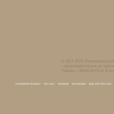
© 2011-2026, Паломницький 
- організація поїздок до христ
Vodafon +38050-2655542 Kyivs
ЗАМОВИТИ ПОЇЗДКУ
ПРО НАС
НОВИНИ
ВРАЖЕННЯ
ВІДГУКИ ПРО НАС