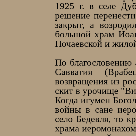
1925 г. в селе Ду
решение перенести
закрыт, а возроди
большой храм Иоа
Почаевской и жилой
По благословению 
Савватия (Врабе
возвращения из рос
скит в урочище "Ви
Когда игумен Бого
войны в сане иеро
село Бедевля, то к
храма иеромонахом