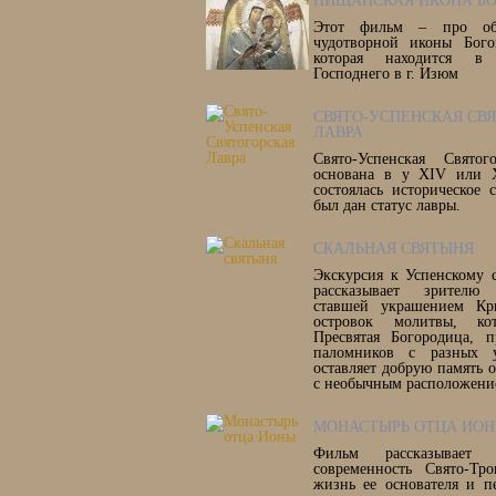
ПИЩАНСКАЯ ИКОНА Б
Этот фильм – про об
чудотворной иконы Бого
которая находится в
Господнего в г. Изюм
СВЯТО-УСПЕНСКАЯ СВ
ЛАВРА
Свято-Успенская Свято
основана в у XIV или 
состоялась историческое
был дан статус лавры.
СКАЛЬНАЯ СВЯТЫНЯ
Экскурсия к Успенскому 
рассказывает зрителю
ставшей украшением Кр
островок молитвы, кот
Пресвятая Богородица, 
паломников с разных 
оставляет добрую память 
с необычным расположени
МОНАСТЫРЬ ОТЦА ИО
Фильм рассказывае
современность Свято-Тр
жизнь ее основателя и п