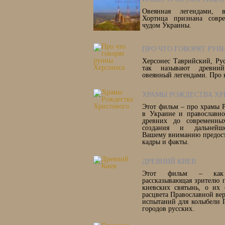
Овеянная легендами, в
Хортица признана совр
чудом Украины.
ПРО ЧТО ГОВОРЯТ РУИ
Херсонес Таврийский, Рус
так называют древни
овеянный легендами. Про 
ХРАМЫ РОЖДЕСТВА ХР
Этот фильм – про храмы 
в Украине и православно
древних до современны
создания и дальнейше
Вашему вниманию предост
кадры и факты.
ДРЕВНИЙ КИЕВ
Этот фильм – как 
рассказывающая зрителю 
киевских святынь, о их 
расцвета Православной ве
испытаний для колыбели 
городов русских.