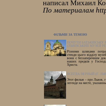
написал Михаил Ков
По материалам http:
ФІЛЬМИ ЗА ТЕМОЮ
ПОЧУТИ БАТЬКІВСЬКУ
(ЛЬВІВСЬКИЙ МУЗЕЙ РЕЛ
Різними шляхами потра
стенди цього відділу музей
вони є беззаперечним док
наших предків у Господа
Христа.
ВСЕГДА ВЕРНЫЙ (Г. ЛЬ
Этот фильм – про Львов, 
легенде на месте, указан