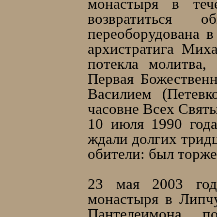
монастыря в теч
возвратиться о
переоборудована в
архистратига Миха
потекла молитва,
Первая Божествен
Василием (Петевк
часовне Всех Святы
10 июля 1990 года
ждали долгих тридц
обители: был торж
23 мая 2003 года
монастыря в Липч
Пантелеимона, п