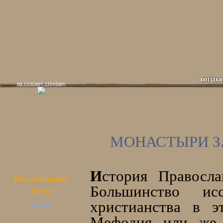
поїздки
на головну сторінку
МОНАСТЫРИ З
И
стория Правосла
Паломницький
Большинство исс
Центр
христианства в 
Україна
Мефодия или же 