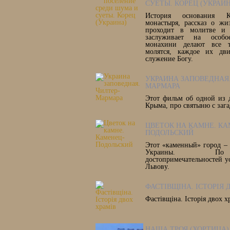
СУЕТЫ. КОРЕЦ (УКРАИ
История основания К
монастыря, рассказ о жи
проходит в молитве и 
заслуживает на особ
монахини делают все т
молятся, каждое их дв
служение Богу.
УКРАИНА ЗАПОВЕДНАЯ.
МАРМАРА
Этот фильм об одной из 
Крыма, про святыню с заг
ЦВЕТОК НА КАМНЕ. КА
ПОДОЛЬСКИЙ
Этот «каменный» город –
Украины. По 
достопримечательностей у
Львову.
ФАСТІВЩІНА. ІСТОРІЯ 
Фастівщіна. Історія двох х
НАША ТРОЯ (ХОРТИЦА)