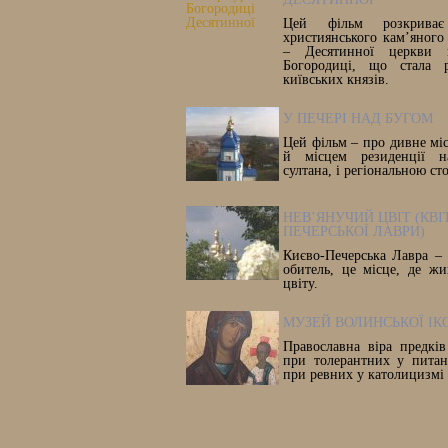
Цей фільм розкриває
християнського кам’яного
– Десятинної церкви н
Богородиці, що стала 
київських князів.
У ПЕЧЕРІ НАД БУГОМ
Цей фільм – про дивне міс
й місцем резиденції на
султана, і регіональною с
НЕВ’ЯНУЧИЙ ЦВІТ (КВІ
ПЕЧЕРСЬКОЇ ЛАВРИ)
Києво-Печерська Лавра – 
обитель, це місце, де жи
цвіту.
МУЗЕЙ ВОЛИНСЬКОЇ ІК
Православна віра предкі
при толерантних у питан
при ревних у католицизмі 