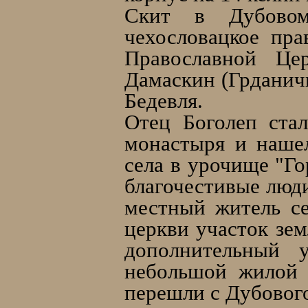
Скит в Дубовом
чехословацкое пр
Православной Це
Дамаскин (Грданичк
Бедевля.
Отец Боголеп стал
монастыря и нашел
села в урочище "Го
благочестивые люди
местный житель се
церкви участок зе
дополнительный 
небольшой жилой 
перешли с Дубового