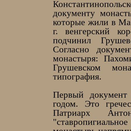
Константинопольск
документу монаст
которые жили в Ма
г. венгерский ко
подчинил Грушев
Согласно докумен
монастыря: Пахом
Грушевском мон
типография.
Первый документ 
годом. Это грече
Патриарх Ант
"ставропигиальное 
монастырь напряму