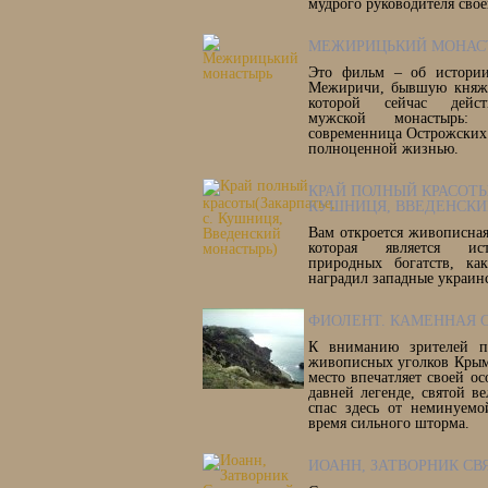
мудрого руководителя свое
МЕЖИРИЦЬКИЙ МОНАС
Это фильм – об истории
Межиричи, бывшую княже
которой сейчас дейст
мужской монастырь: 
современница Острожских 
полноценной жизнью.
КРАЙ ПОЛНЫЙ КРАСОТЫ
КУШНИЦЯ, ВВЕДЕНСКИ
Вам откроется живописная
которая является ис
природных богатств, ка
наградил западные украин
ФИОЛЕНТ. КАМЕННАЯ
К вниманию зрителей пр
живописных уголков Крым
место впечатляет своей о
давней легенде, святой в
спас здесь от неминуемо
время сильного шторма.
ИОАНН, ЗАТВОРНИК СВ