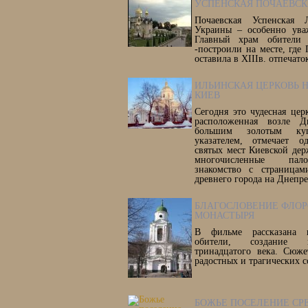
УСПЕНСКАЯ ПОЧАЕВСК
Почаевская Успенская 
Украины – особенно уваж
Главный храм обители 
-построили на месте, где
оставила в XIIIв. отпечат
ИЛЬИНСКАЯ ЦЕРКОВЬ НА
КИЕВ
Сегодня это чудесная цер
расположенная возле Д
большим золотым ку
указателем, отмечает 
святых мест Киевской де
многочисленные пал
знакомство с страницам
древнего города на Днепре
БЛАГОСЛОВЕНИЕ ФЛОР
МОНАСТЫРЯ
В фильме рассказана и
обители, создание к
тринадцатого века. Сюже
радостных и трагических 
БОЖЬЕ ПОСЕЛЕНИЕ СР