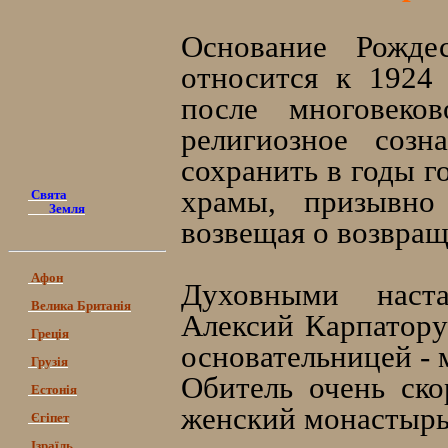
Основание Рожде
относится к 1924 
после многовеков
религиозное созн
сохранить в годы г
храмы, призывно 
Свята
Земля
возвещая о возвращ
Афон
Духовными наст
Велика Британія
Алексий Карпатору
Греція
основательницей - 
Грузія
Обитель очень ск
Естонія
женский монастырь
Єгіпет
Ізраїль