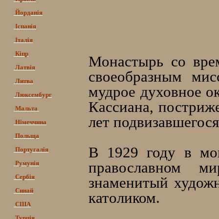
Йорданія
Іспанія
Італія
Кіпр
Монастырь со врем
Латвія
своеобразным мис
Литва
мудрое духовное о
Люксембург
Кассиана, постриже
Мальта
лет подвизавшегося
Німеччина
Польща
В 1929 году в мо
Португалія
православном ми
Румунія
Сербія
знаменитый художн
Синай
католиком.
США
Турція