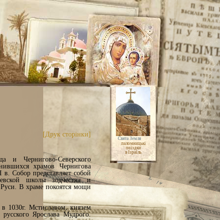
[Друк сторінки]
Свята Земля
паломницькі
поїздки
в Ізраїль
да и Чернигово-Северского
анившихся храмов Чернигова
 в. Собор представляет собой
иевской школы зодчества и
 Руси. В храме покоятся мощи
в 1030г. Мстиславом, князем
 русского Ярослава Мудрого.