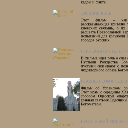
кадры и факты.
ДРЕВНИЙ КИЕВ
Этот фильм – как 
рассказывающая зрителю 
киевских святынь, о их 
расцвета Православной ве
испытаний для колыбели 
городов русских.
ГЛИНСКАЯ ПУСТЫНЬ (У
В фильме идет речь о сла
Пустыни Рождества Бог
пустыни связывают с поя
чудотворного образа Богом
ГЛАВНЫЙ СОБОР ОДЕСС
Фильм об Успенском соб
Этот храм с середины ХХ
собором Одесской епарх
главная святыня Одесчины
Богоматери.
ГУСТЫНСКИЙ МОНАСТЫ