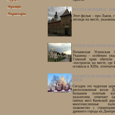
Франція
ВСЕГДА ВЕРНЫЙ (Г. ЛЬ
Чорногорія
Этот фильм – про Львов, 
легенде на месте, указан
УСПЕНСКАЯ ПОЧАЕВСК
Почаевская Успенская 
Украины – особенно уваж
Главный храм обители 
-построили на месте, где
оставила в XIIIв. отпечат
ИЛЬИНСКАЯ ЦЕРКОВЬ НА
КИЕВ
Сегодня это чудесная цер
расположенная возле Д
большим золотым ку
указателем, отмечает 
святых мест Киевской де
многочисленные пал
знакомство с страницам
древнего города на Днепре