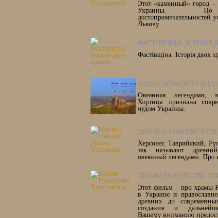
Этот «каменный» город –
Украины. По 
достопримечательностей у
Львову.
ФАСТІВЩІНА. ІСТОРІЯ 
Фастівщіна. Історія двох х
НАША ТРОЯ (ХОРТИЦА)
Овеянная легендами, в
Хортица признана совр
чудом Украины.
ПРО ЧТО ГОВОРЯТ РУИ
Херсонес Таврийский, Рус
так называют древни
овеянный легендами. Про 
ХРАМЫ РОЖДЕСТВА ХР
Этот фильм – про храмы 
в Украине и православно
древних до современны
создания и дальнейше
Вашему вниманию предост