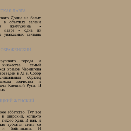
НСКАЯ ЛАВРА
ского Донца на белых
х в объятиях зелени
вная жемчужина -
ая Лавра - одна из
е уважаемых святынь
РЕОБРАЖЕНСКИЙ
русского города и
о княжества, самый
хся храмов Чернигова
возведен в ХІ в. Собор
уникальный образец
 школы зодчества и
вета Киевской Руси. В
тых.
ОИЦКИЙ ЖЕНСКИЙ
кое аббатство. Тут все
й и широкий, когда-то
тихого Удая. И вал, и
ая зубчатая стена со
и и бойницами. И