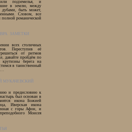
 или подземелья, и
сшие в землю, между
 дубами, быть может,
енными. Словом, все
ой полной романической
ВРА. ЗАМЕТКИ
чении всех столичных
тов. Переступив её
трешиться от ритмов
же, давайте пройдём по
с крутизны берега на
стимся в таинственный
р…
Й МУКАЧЕВСКИЙ
анию и предисловию к
настырь был основан в
нятся: икона Божией
ица, Иверская икона
енная с горы Афон, и
преподобного Моисея
ТЬЯ