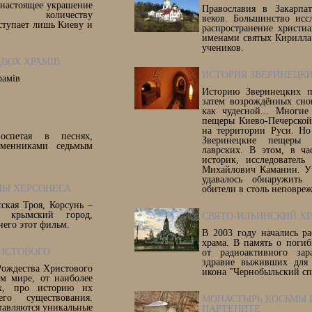
 настоящее украшение
Православия в Закарпа
количеству
веков. Большинство исс
ступает лишь Киеву и
распространение христиа
именами святых Кирилла
учеников.
ДВОХ ХРАМІВ
ИСТОРИЯ ЗВЕРИНЕЦК
рамів
Историю Зверинецких п
затем возрождённых сно
как чудесной... Многие
пещеры Киево-Печерской
на территории Руси. Но 
оспетая в песнях,
Зверинецкие пещеры 
еменниками седьмым
лаврских. В этом, в ча
историк, исследователь
Михайлович Каманин. У
удавалось обнаружить
НЫ ХЕРСОНЕСА
обители в столь неповре
ская Троя, Корсунь –
й крымский город,
СВЯТО-ИЛЬИНСКИЙ ХР
него этот фильм.
В 2003 году начались р
храма. В память о поги
ИСТОВОГО
от радиоактивного за
здравие выживших для 
Рождества Христового
икона "Чернобыльский сп
м мире, от наиболее
х, про историю их
го существования.
МОНАСТЫРЬ КОСЬМЫ 
авляются уникальные
ПАРТЕНИТЕ