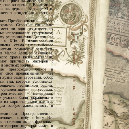
л построен на месте древнего
е, еще во времена Владимира,
вянная церковь. В конце ХІ в.
яжеская резиденция, известная
асо-Преображенский собор
 храмов. Строение уникально
имеет ни один из известных
рые исследователи утверждают,
наші контакти
ому решению была Десятинная
е в ХІІв. В планировании
инена схема византийского
ентами романской базилики.
в Малой Азии и Закавказье.
кого храма князь Мстислав,
 мог пригласить мастеров с
 и местных зодчим.
ение превосходно четкое и
т свое предназначение, нет
ы храма были суровыми, собор
погода
ый вид, который усиливался
рещален, лестничной башни.
 орнаментными узорами,
оительстве, – менадрами,
ые участки были окрашены в
ов из кирпича, рядов плинты,
адам особую живописность и
календар
величием. Пространственное
еловека к небу, к Богу. Все
ов и столпов имели фресковые
интерьеров подчеркивалась и