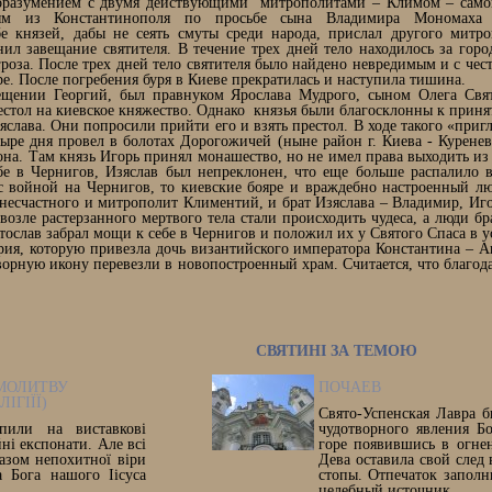
доразумением с двумя действующими митрополитами – Климом – само
ым из Константинополя по просьбе сына Владимира Мономаха 
е князей, дабы не сеять смуты среди народа, прислал другого митр
л завещание святителя. В течение трех дней тело находилось за горо
гроза. После трех дней тело святителя было найдено невредимым и с че
. После погребения буря в Киеве прекратилась и наступила тишина.
ещении Георгий, был правнуком Ярослава Мудрого, сыном Олега Свят
стол на киевское княжество. Однако князья были благосклонны к принят
слава. Они попросили прийти его и взять престол. В ходе такого «пригл
ыре дня провел в болотах Дорогожичей (ныне район г. Киева - Куренев
она. Там князь Игорь принял монашество, но не имел права выходить из
бе в Чернигов, Изяслав был непреклонен, что еще больше распалило
с войной на Чернигов, то киевские бояре и враждебно настроенный лю
 несчастного и митрополит Климентий, и брат Изяслава – Владимир, Иг
озле растерзанного мертвого тела стали происходить чудеса, а люди бр
тослав забрал мощи к себе в Чернигов и положил их у Святого Спаса в 
рия, которую привезла дочь византийского императора Константина – А
орную икону перевезли в новопостроенный храм. Считается, что благод
СВЯТИНІ ЗА ТЕМОЮ
 МОЛИТВУ
ПОЧАЕВ
ІГІЇЇ)
Свято-Успенская Лавра б
пили на виставкові
чудотворного явления Бо
ні експонати. Але всі
горе появившись в огне
азом непохитної віри
Дева оставила свой след 
 Бога нашого Іісуса
стопы. Отпечаток заполн
целебный источник.