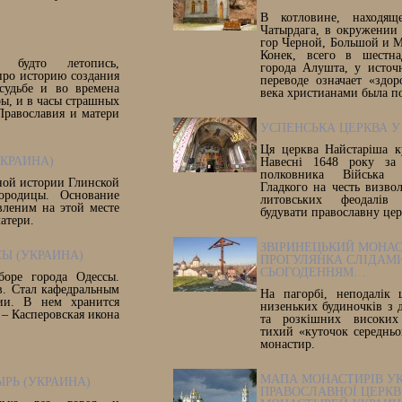
В котловине, находящ
Чатырдага, в окружении
гор Черной, Большой и М
Конек, всего в шестна
будто летопись,
города Алушта, у источ
про историю создания
переводе означает «здор
судьбе и во времена
века христианами была по
ры, и в часы страшных
Православия и матери
УСПЕНСЬКА ЦЕРКВА У
Ця церква Найстаріша ку
КРАИНА)
Навесні 1648 року за 
полковника Війська З
вной истории Глинской
Гладкого на честь визво
ородицы. Основание
литовських феодалів
вленим на этой месте
будувати православну цер
атери.
ЗВІРИНЕЦЬКИЙ МОНАС
Ы (УКРАИНА)
ПРОГУЛЯНКА СЛІДАМ
СЬОГОДЕННЯМ…
оре города Одессы.
в. Стал кафедральным
На пагорбі, неподалік 
ии. В нем хранится
низеньких будиночків з 
 – Касперовская икона
та розкішних високих 
тихий «куточок середньо
монастир.
МАПА МОНАСТИРІВ УК
РЬ (УКРАИНА)
ПРАВОСЛАВНОЇ ЦЕРКВ