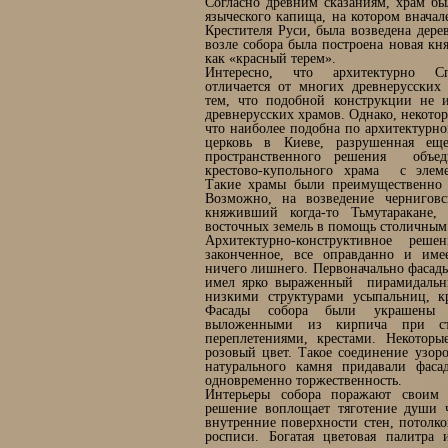
Согласно древним сказаниям, храм бы
языческого капища, на котором вначал
Крестителя Руси, была возведена дере
возле собора была построена новая кн
как «красный терем».
Интересно, что архитектурно Сп
отличается от многих древнерусских
тем, что подобной конструкции не 
древнерусских храмов. Однако, некото
что наиболее подобна по архитектурн
церковь в Киеве, разрушенная ещ
пространственного решения объед
крестово-купольного храма с элем
Такие храмы были преимущественно 
Возможно, на возведение черниговс
княживший когда-то Тьмутаракане,
восточных земель в помощь столичным
Архитектурно-конструктивное реш
законченное, все оправданно и имее
ничего лишнего. Первоначально фасад
имел ярко выраженный пирамидальн
низкими структурами усыпальниц, к
Фасады собора были украшены
выложенными из кирпича при стр
переплетениями, крестами. Некотор
розовый цвет. Такое соединение узор
натурального камня придавали фас
одновременно торжественность.
Интерьеры собора поражают своим 
решение воплощает тяготение души ч
внутренние поверхности стен, потолк
росписи. Богатая цветовая палитра 