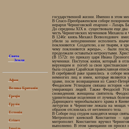
государственной жизни. Именно в этом мес
В Спасо-Преображенском соборе похоронены 
иерархи Черниговской епархии – Лазарь Б
До середины ХІХ в. существовали еще два 
честь Черниговских мучеников Михаила и 
В 1246г. князь Михаил Всеволодович вмес
убили за неподчинение исполнить языч
поклоняются Создателю, а не тварям, я хр
чему поклоняются жрецы», - были после
продолжали оставаться нетронутыми. Христ
Свята
(В 1572г. по приказу царя Ивана Грозно
Земля
мученики. Поступок князя, который в от
верующим и погиб за свои христианские уб
была создана Сарайская православная епис
В серебряной раке хранились в соборе мо
немногих лиц и имен, которые являются 
Афон
храме, после возвращения из Санкт-Петер
Феодосием Углицким связана история «ле
Велика Британія
умирающих людей. Также Феодосий Углиц
сновидениях женщины святитель Феодос
Греція
удивительные исцеления от лучевых боле
Дарницкого чернобыльского храма в Киеве
Грузія
литургии в Чернигове лежала на мощах ч
образом отслоилась от нетленного тела.
Естонія
В Соборе под спудом находятся мощи свят
Митрополит киевский Константин – оди
Єгіпет
митрополит. Константин вручил Чернигов
выполнено. В этом завещании он просил не 
Ізраїль