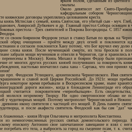
ярким полом, сделанным из цветного 
смальты.
Около девятисот лет Свято-Преобр
кафедральным собором Черниговщин
те княжеские договоры укреплялись целованием креста.
князь Мстислав с семьей, князь Святослав, его убитый сын - муч. Глеб,
аранович, Амвросий Дубкевич и др. Главный престол Собора освящен в 
боковых престола - Трех святителей и Покрова Богородицы. С 1857 южн
Феодора.
те со своим боярином Федором уехал в ставку Батыя по ярлык на Черни
еский обряд очищения – пройти между двух огней и поклонится ид
истианин и согласен поклонится Хану потому, что Бог вручил ему долю 
дние слова князя. После мученицкой смерти, их тела бросили в пол
иане забрали мощи мучеников и отвезли в Чернигов, где и хранились в
го перенесены в Москву). Князь Михаил и боярин Федор были признан
личие от многих других русских князей получивших за покорность кня
еждения, настолько впечатлил сына хана – Сартака, что они принял хри
копия!
щи прп. Феодосия Углицкого, архиепископа Черниговского. Имя святите
украшением и славой всей Церкви Российской. До 1921г. мощи пребы
бурга некоторое время пребывали в Воскресенском храме, ныне хранятс
нинградской дороги жизни», когда в блокадном Ленинграде его образ
кий считается покровителем «чернобыльцев». Есть свидетельства,
ий молился незримому Творцу. Ни одно смертоносное облако не п
зней у чудотворных мощей. Поэтому митрополит Черниговский и Нежинс
 древнюю икону святителя с частицей его мощей. В День памяти святи
удотворца, и после акафиста святитель Феодосий как бы сам "дал" ча
ых блаженных - князя Игоря Ольговича и митрополита Константина.
н из немногочисленных русских святых домонгольского периода. 
скому епископу Антонию свое запечатанное завещание и взял с него 
погребать его тела, а выбросить за город на съедение псам, т. к. счит