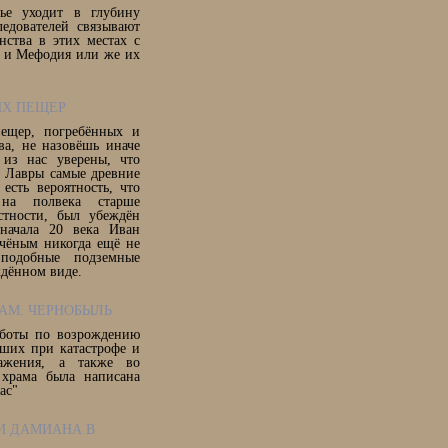
тье уходит в глубину
ледователей связывают
нства в этих местах с
 и Мефодия или же их
ИХ ПЕЩЕР
ещер, погребённых и
ва, не назовёшь иначе
 из нас уверены, что
 Лавры самые древние
есть вероятность, что
на полвека старше
стности, был убеждён
 начала 20 века Иван
чёным никогда ещё не
 подобные подземные
ждённом виде.
АМ. ЧЕРНОБЫЛЬ
аботы по возрождению
бших при катастрофе и
ражения, а также во
храма была написана
ас"
И ДАМИАНА В