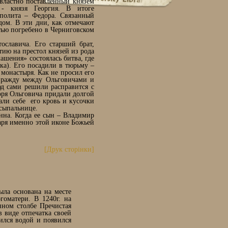
властно поставленный князем
- князя Георгия. В итоге
ополита – Федора. Связанный
дом. В эти дни, как отмечают
стью погребено в Черниговском
ославича. Его старший брат,
ию на престол князей из рода
ашения» состоялась битва, где
ка). Его посадили в тюрьму –
 монастыря. Как не просил его
 вражду между Ольговичами и
д сами решили расправится с
оря Ольговича придали долгой
али себе его кровь и кусочки
усыпальнице.
нна. Когда ее сын – Владимир
аря именно этой иконе Божьей
[Друк сторінки]
ыла основана на месте
гоматери. В 1240г. на
нном столбе Пречистая
в виде отпечатка своей
ился водой и появился