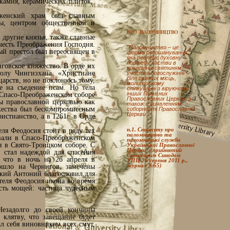
камня, керамических плиток,
аженский храм был главным
ы, центром общественной и
ПРО ПАЛОМНИЦТВО
 другие князья, также славные
честь Преображения Господня.
"Паломництво – це
ый престол был переосвящен в
форма богошанування,
яка реалізує духовну
потребу пастви в
говское княжество. В орде их
поклонінні святиням,
олу Чингизхана. «Христиане
участі в богослужінні
біля святих місць,
царств, но не поклонюсь тому,
молитовному
е на съедение псам. Но тела
спілкуванні з віруючими
інших Помісних
 Спасо-Преображенском соборе
Православних Церков, а
ы православной церковью как
також є виявленням
жества был бескомпромиссным
соборності Православної
Церкви."
стианство, а в 1261г. в Орде
п.1. Статуту про
ля Феодосия стоит в ряду тех
паломництво та
вали в Спасо-Преображенском
паломницькі служби
я в Свято-Троицком соборе. С
Української Православної
Церкви" (прийнятий
 стал надеждой для спасения
Священним Синодом
 что в ночь на 26 апреля в
УПЦ 26 серпня 2011 р.,
журнал №65)
ошло на Чернигов, замечены
кий Антоний благословил для
теля Феодосия икона во время
сть мощей: частица чудесным
Незадолго до своей кончины
клятву, что завещание будет
ал себя виновником всех смут,