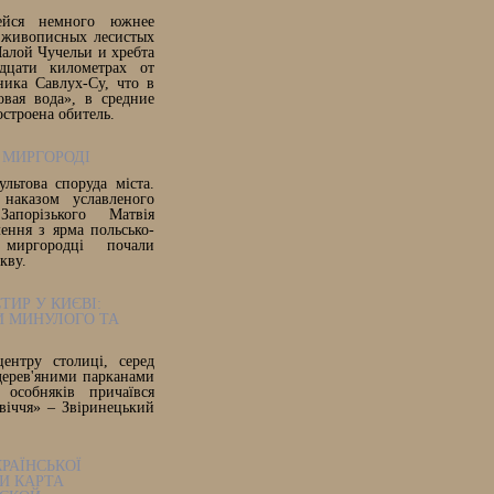
ейся немного южнее
 живописных лесистых
алой Чучельи и хребта
дцати километрах от
ника Савлух-Су, что в
овая вода», в средние
строена обитель.
 МИРГОРОДІ
льтова споруда міста.
наказом уславленого
апорізького Матвія
лення з ярма польсько-
 миргородці почали
кву.
ТИР У КИЄВІ:
И МИНУЛОГО ТА
центру столиці, серед
дерев'яними парканами
особняків причаївся
віччя» – Звіринецький
РАЇНСЬКОЇ
И КАРТА