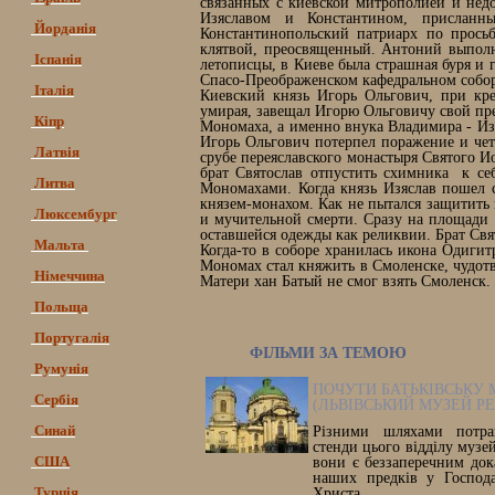
связанных с киевской митрополией и не
Изяславом и Константином, присланн
Йорданія
Константинопольский патриарх по просьб
клятвой, преосвященный. Антоний выполни
Іспанія
летописцы, в Киеве была страшная буря и 
Спасо-Преображенском кафедральном соборе
Італія
Киевский князь Игорь Ольгович, при кр
умирая, завещал Игорю Ольговичу свой пре
Кіпр
Мономаха, а именно внука Владимира - Изя
Игорь Ольгович потерпел поражение и чет
Латвія
срубе переяславского монастыря Святого И
брат Святослав отпустить схимника к се
Литва
Мономахами. Когда князь Изяслав пошел 
князем-монахом. Как не пытался защитить
Люксембург
и мучительной смерти. Сразу на площади в
оставшейся одежды как реликвии. Брат Свя
Мальта
Когда-то в соборе хранилась икона Одигит
Мономах стал княжить в Смоленске, чудотв
Німеччина
Матери хан Батый не смог взять Смоленск.
Польща
Португалія
ФІЛЬМИ ЗА ТЕМОЮ
Румунія
ПОЧУТИ БАТЬКІВСЬКУ
Сербія
(ЛЬВІВСЬКИЙ МУЗЕЙ РЕЛ
Синай
Різними шляхами потра
стенди цього відділу музей
США
вони є беззаперечним док
наших предків у Господа
Турція
Христа.