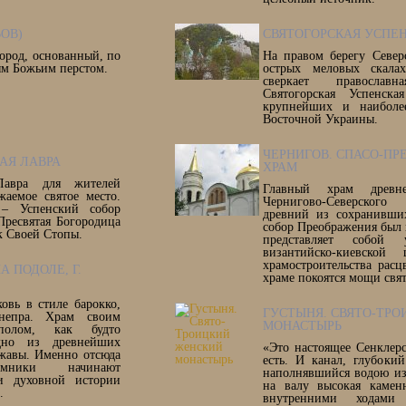
ВОВ)
СВЯТОГОРСКАЯ УСПЕ
город, основанный, по
На правом берегу Север
ным Божьим перстом.
острых меловых скала
сверкает правосла
Святогорская Успенск
крупнейших и наиболе
Восточной Украины.
ЧЕРНИГОВ. СПАСО-П
АЯ ЛАВРА
ХРАМ
Лавра для жителей
Главный храм древне
аемое святое место.
Чернигово-Северског
– Успенский собор
древний из сохранивши
 Пресвятая Богородица
собор Преображения был 
ок Своей Стопы.
представляет собой 
византийско-киевской
храмостроительства расц
 ПОДОЛЕ, Г.
храме покоятся мощи свя
ковь в стиле барокко,
ГУСТЫНЯ. СВЯТО-ТР
непра. Храм своим
МОНАСТЫРЬ
полом, как будто
одно из древнейших
«Это настоящее Сенклерс
ржавы. Именно отсюда
есть. И канал, глубоки
омники начинают
наполнявшийся водою из 
и духовной истории
на валу высокая каменн
.
внутренними ходам