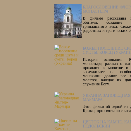
БЛАГОСЛОВЕНИЕ ФЛОР
МОНАСТЫРЯ
В фильме рассказана и
обители, создание к
тринадцатого века. Сюже
радостных и трагических 
БОЖЬЕ ПОСЕЛЕНИЕ СР
СУЕТЫ. КОРЕЦ (УКРАИ
История основания К
монастыря, рассказ о жи
проходит в молитве и 
заслуживает на особ
монахини делают все т
молятся, каждое их дв
служение Богу.
УКРАИНА ЗАПОВЕДНАЯ.
МАРМАРА
Этот фильм об одной из 
Крыма, про святыню с заг
ЦВЕТОК НА КАМНЕ. КА
ПОДОЛЬСКИЙ