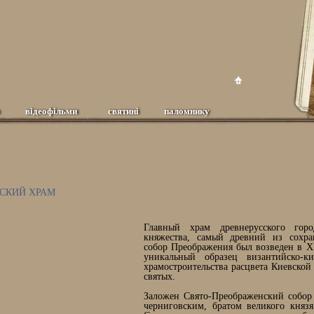
відеофільми
святині
паломнику
НСКИЙ ХРАМ
Главный храм древнерусского горо
княжества, самый древний из сохр
собор Преображения был возведен в ХІ
уникальный образец византийско-к
храмостроительства расцвета Киевской
святых.
Заложен Свято-Преображенский собор 
черниговским, братом великого князя