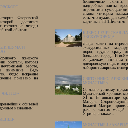
бесконечные склепы,
надгробные плиты, вро
ОВСКОГО
огромными суховерхими
самим ктитором насажд
есть, что нужно для сам
стория Флоровской
картины.» Т.Г.Шевченко
оторой достигает
т состоит из череды
событий обители.
КИЕВО-ПЕЧЕРСКАЯ ЛА
ЭКСКУРСОВОДА
Лавра лежит на пересе
ЕДИ ШУМА И
экскурсионных маршру
НА)
порог, трудно сразу о
большого города. И всё 
орецкого женского
её улочкам, взглянем 
зни обители, которая
днепровскую гладь и опу
неутомимой работе,
лабиринт лаврских пеще
ое внимание. Ведь
ак, будто искренне
ижение призвано на
СВЯТО-НИКОЛАЕВСКИ
МОНАСТЫРЬ
Согласно устному пред
 ЧИЛТЕР-
Мукачевской хронике, мо
XI в. В монастыре хра
Матери, Скоропослушн
древнейших обителей
Божией Матери, привез
адочным названием
рака с частью мощей 
Угрина, а также...
МЕНЕЦ-
МОНАСТЫРИ ЗАКАРПА