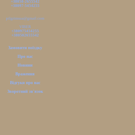
+38050-2655542
+38097-5454255
pilgrimsua@gmail.com
VIBER
+380975454255
+380502655542
Замовити поїздку
Про нас
Новини
Враження
Відгуки про нас
Зворотний зв'язок