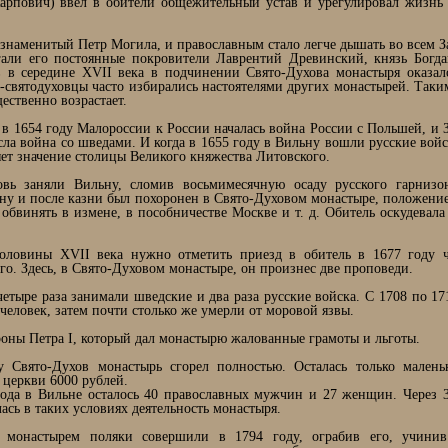
рпович) ввел в обители общежительный устав и урегулировал жизнь 
знаменитый Петр Могила, и православным стало легче дышать во всем З
гали его постоянные покровители Лаврентий Древинский, князь Бог
в в середине XVII века в подчинении Свято-Духова монастыря оказа
святодуховцы часто избирались настоятелями других монастырей. Таким
ественно возрастает.
в 1654 году Малороссии к России началась война России с Польшей, и 
ла война со шведами. И когда в 1655 году в Вильну вошли русские войс
яет значение столицы Великого княжества Литовского.
вь заняли Вильну, сломив восьмимесячную осаду русского гарнизо
ну и после казни был похоронен в Свято-Духовом монастыре, положение
обвинять в измене, в пособничестве Москве и т. д. Обитель оскудевала
оловины XVII века нужно отметить приезд в обитель в 1677 году ч
го. Здесь, в Свято-Духовом монастыре, он произнес две проповеди.
етыре раза занимали шведские и два раза русские войска. С 1708 по 17
человек, затем почти столько же умерли от моровой язвы.
оны Петра I, который дал монастырю жалованные грамоты и льготы.
 Свято-Духов монастырь сгорел полностью. Осталась только маленьк
 церкви 6000 рублей.
года в Вильне осталось 40 православных мужчин и 27 женщин. Через 
ась в таких условиях деятельность монастыря.
д монастырем поляки совершили в 1794 году, ограбив его, учинив