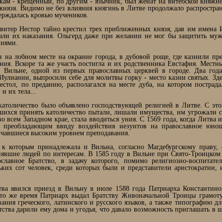
ам - крещенный, по другим - язычник, был женат на витебской княжне
князя. Видимо не без влияния княгинь в Литве продолжало распространя
ерждалась кровью мучеников.
итер Нестор тайно крестил трех приближенных князя, дав им имена 
вали их наказания. Ольгерд даже при желании не мог бы защитить муж
ниями.
 на лобном месте на окраине города, в дубовой роще, где казнили пре
ния. Вскоре та же участь постигла и их родственника Евстафия. Местн
 Вильне, одной из первых православных церквей в городе. Два года 
улиании, выпросили себе для молитвы горку - место казни святых. Зде
стол, по преданию, располагался на месте дуба, на котором пострад
и их тела...
 католичество было объявлено господствующей религией в Литве. С это
шихся принять католичество пытали, лишали имущества, им угрожали 
во всем Западном крае, стала вводиться уния. С 1569 года, когда Литва
о преобладающим ввиду воздействия иезуитов на православное юнош
личавшиеся высоким уровнем преподавания.
 к которым принадлежала и Вильна, согласно Магдебургскому праву, с
нявшие людей по интересам. В 1585 году в Вильне при Свято-Троицком
славное Братство, в задачу которого, помимо религиозно-воспитате
льких сот человек, среди которых были и представители аристократии,
ва явился приезд в Вильну в июле 1588 года Патриарха Константино
В то же время Патриарх выдал Братству Живоначальной Троицы грамоту
ания греческого, латинского и русского языков, а также типографию д
ства дарили ему дома и угодья, что давало возможность приглашать в 