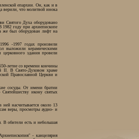
иленской епархии. Он, как и в
да верили, что молитвой инока
кви Святого Духа оборудовано
В 1982 году при архиепископе
да же был оборудован лифт на
1996 -1997 годах произвели
пол выложили керамическими
 церковного здания провели
650-летие со времени кончины
 II. В Свято-Духовом храме
сской Православной Церкви и
кие сосуды. От имени братии
 Святейшеству икону святых
в ней насчитывается около 13
сам веры, просмотры аудио- и
. В обители есть и небольшая
Архиепископия" - канцелярия