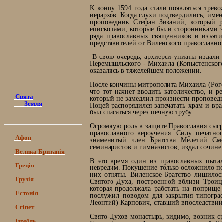
К концу 1594 года стали появляться трев
иерархов. Когда слухи подтвердились, име
проповедник Стефан Зизаний, который 
епископами, которые были сторонниками 
ряда православных священников и изъяти
представителей от Виленского православно
В свою очередь, архиереи-униаты издали
Перемышльского - Михаила (Копыстенского
оказались в тяжелейшем положении.
После кончины митрополита Михаила (Рог
что тот начнет вводить католичество, и 
Свята
который не замедлил произнести проповед
Земля
Поцей распорядился запечатать храм и вр
был спасаться через печную трубу.
Огромную роль в защите Православия сыгр
православного вероучения. Силу печатно
Афон
знаменитый член Братства Мелетий Смо
семинаристов и гимназистов, издал сочин
Велика Британія
В это время один из православных пыта
Греція
невредим. Покушение только осложнило по
них отняты. Виленское Братство лишилос
Грузія
Святого Духа, построенной вблизи Троиц
которая продолжала работать на поприщ
Естонія
послужил поводом для закрытия типогра
Леонтий) Карпович, ставший впоследствии
Єгіпет
Свято-Духов монастырь, видимо, возник ср
Ізраїль