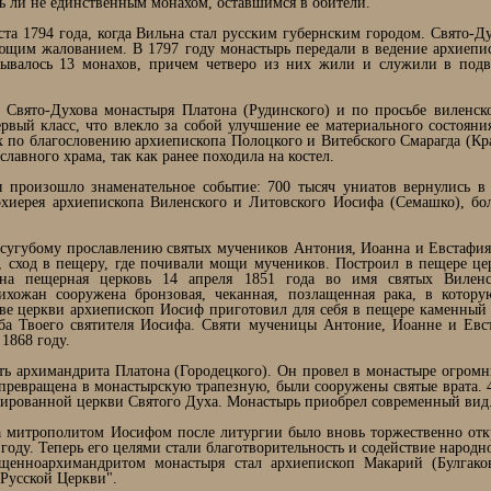
ь ли не единственным монахом, оставшимся в обители.
ста 1794 года, когда Вильна стал русским губернским городом. Свято-Д
ующим жалованием. В 1797 году монастырь передали в ведение архиепи
тывалось 13 монахов, причем четверо из них жили и служили в под
 Свято-Духова монастыря Платона (Рудинского) и по просьбе виленско
ервый класс, что влекло за собой улучшение ее материального состоя
ах по благословению архиепископа Полоцкого и Витебского Смарагда (Кр
лавного храма, так как ранее походила на костел.
 произошло знаменательное событие: 700 тысяч униатов вернулись в
рхиерея архиепископа Виленского и Литовского Иосифа (Семашко), бо
сугубому прославлению святых мучеников Антония, Иоанна и Евстафия.
 сход в пещеру, где почивали мощи мучеников. Построил в пещере цер
на пещерная церковь 14 апреля 1851 года во имя святых Виленс
хожан сооружена бронзовая, чеканная, позлащенная рака, в котору
е церкви архиепископ Иосиф приготовил для себя в пещере каменный 
аба Твоего святителя Иосифа. Святи мученицы Антоние, Иоанне и Евст
1868 году.
ть архимандрита Платона (Городецкого). Он провел в монастыре огромн
 превращена в монастырскую трапезную, были сооружены святые врата. 
уированной церкви Святого Духа. Монастырь приобрел современный вид
ва митрополитом Иосифом после литургии было вновь торжественно от
 году. Теперь его целями стали благотворительность и содействие народ
енноархимандритом монастыря стал архиепископ Макарий (Булгаков
Русской Церкви".