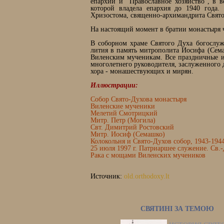
епархии и "Православное хозяйство", в 
которой владела епархия до 1940 года.
Хризостома, священно-архимандрита Свято
На настоящий момент в братии монастыря ч
В соборном храме Святого Духа богослуж
лития в память митрополита Иосифа (Сема
Виленским мученикам. Все праздничные и
многолетнего руководителя, заслуженного
хора - монашествующих и мирян.
Иллюстрации:
Собор Свято-Духова монастыря
Виленские мученики
Мелетий Смотрицкий
Митр. Петр (Могила)
Свт. Димитрий Ростовский
Митр. Иосиф (Семашко)
Колокольня и Свято-Духов собор, 1943-1944
25 июля 1997 г. Патриаршее служение. Св.
Рака с мощами Виленских мучеников
Источник:
old.orthodoxy.lt
СВЯТИНІ ЗА ТЕМОЮ