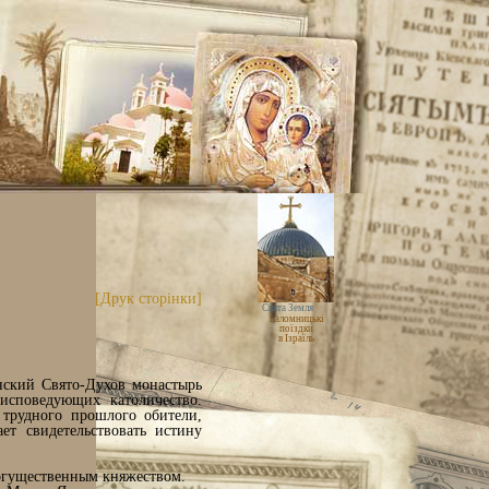
[Друк сторінки]
Свята Земля
паломницькі
поїздки
в Ізраїль
нский Свято-Духов монастырь
исповедующих католичество.
 трудного прошлого обители,
ет свидетельствовать истину
могущественным княжеством.