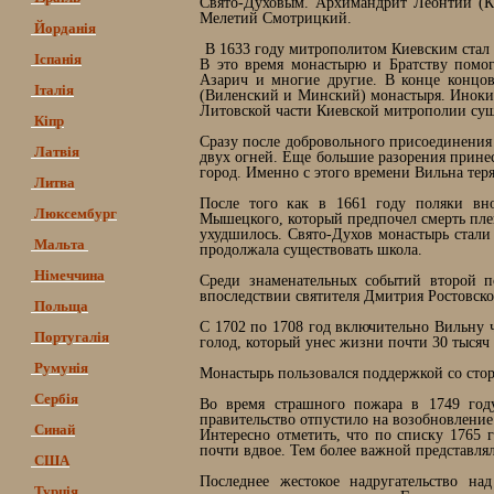
Свято-Духовым. Архимандрит Леонтий (Ка
Мелетий Смотрицкий.
Йорданія
В 1633 году митрополитом Киевским стал 
Іспанія
В это время монастырю и Братству помо
Азарич и многие другие. В конце концо
Італія
(Виленский и Минский) монастыря. Иноки-
Литовской части Киевской митрополии сущ
Кіпр
Сразу после добровольного присоединения 
Латвія
двух огней. Еще большие разорения принес
город. Именно с этого времени Вильна тер
Литва
После того как в 1661 году поляки вно
Люксембург
Мышецкого, который предпочел смерть пле
ухудшилось. Свято-Духов монастырь стали 
Мальта
продолжала существовать школа.
Німеччина
Среди знаменательных событий второй п
впоследствии святителя Дмитрия Ростовско
Польща
С 1702 по 1708 год включительно Вильну ч
Португалія
голод, который унес жизни почти 30 тысяч 
Румунія
Монастырь пользовался поддержкой со стор
Сербія
Во время страшного пожара в 1749 году
правительство отпустило на возобновление
Синай
Интересно отметить, что по списку 1765 
почти вдвое. Тем более важной представлял
США
Последнее жестокое надругательство на
Турція