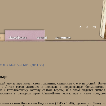
відеофільми
святині
паломнику
КОГО МОНАСТЫРЯ (ЛИТВА)
стыря
ый монастырь имеет свои традиции, связанные с его историей. Виле
е в Литве среди литовцев и поляков, в подавляющем большинстве 
 к католическому костелу святой Терезы, и в этом видится символ
вославия в Западном крае. Свято-Духов монастырь и ныне продолжа
великим князем Литовским Гедимином (1315 - 1340), сделавшим Литву 