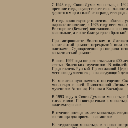
С 1945 года Свято-Духов монастырь, с 192
прежние годы, осуществляет свое главное д
держится мир и силой ее ограждается родна
В годы воинствующего атеизма обитель ус
паровое отопление, в 1976 году весь мона
Викторине (Беляеве) восстановили и освя
колокольне, а также благоустроен братский 
При митрополите Виленском и Литовско
капитальный ремонт перекрытий пола гл
плитками. Одновременно расширили пеще
косметический ремонт.
В июле 1997 года широко отмечался 400-ле
святых Виленских мучеников. В юбилейн
Предстоятель Русской Православной Церк
местного духовенства, а на следующий ден
На молитвенную память о посещении Свя
монастыря и всей Православной Литвы 
мучеников Антония, Иоанна и Евстафия.
В 1993 году в Свято-Духовом монастыре б
тысяч томов. По воскресеньям в монастыр
видеоматериалов.
В течение последних лет монастырь ежедн
гостиница для приема паломников.
На территории монастыря в заново отстр