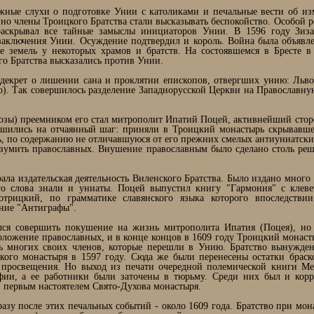
ожные слухи о подготовке Унии с католиками и печальные вести об и
нно члены Троицкого Братства стали высказывать беспокойство. Особой 
раскрывал все тайные замыслы инициаторов Унии. В 1596 году Зиз
заключения Унии. Осуждение подтвердил и король. Война была объявле
е земель у некоторых храмов и братств. На состоявшемся в Бресте в 
го Братства высказались против Унии.
 декрет о лишении сана и проклятии епископов, отвергших унию: Львов
). Так совершилось разделение Западнорусской Церкви на Православн
озы) преемником его стал митрополит Ипатий Поцей, активнейший стор
решились на отчаянный шаг: приняли в Троицкий монастырь скрывавше
ь, по содержанию не отличавшуюся от его прежних смелых антиуниатск
азумить православных. Внушение православным было сделано столь ре
ала издательская деятельность Виленского Братства. Было издано мног
го слова знали и униаты. Поцей выпустил книгу "Гармония" с клеве
трицкий, по грамматике славянского языка которого впоследстви
ение "Антиграфы".
лся совершить покушение на жизнь митрополита Ипатия (Поцея), но 
ложение православных, и в конце концов в 1609 году Троицкий монаст
ь многих своих членов, которые перешли в Унию. Братство вынужден
кого монастыря в 1597 году. Сюда же были перенесены остатки браск
е просвещения. Но выход из печати очередной полемической книги М
фии, а ее работники были заточены в тюрьму. Среди них был и кор
 первым настоятелем Свято-Духова монастыря.
азу после этих печальных событий - около 1609 года. Братство при мон