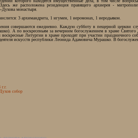
ведении которого находятся имущественные дела, в том числе вопросы
 Здесь же расположена резиденция правящего архиерея - митрополи
-Духова монастыря.
ислится: 3 архимандрита, 1 игумен, 1 иеромонах, 1 иеродьякон.
ения совершаются ежедневно. Каждую субботу в пещерной церкви слу
шко). А по воскресеньям за вечерним богослужением в храме Святого 
 воскресные Литургии в храме проходят при участии праздничного соб
 деятеля искусств республики Леонида Адамовича Мурашко. В богослуже
 г.г.
-Духов собор