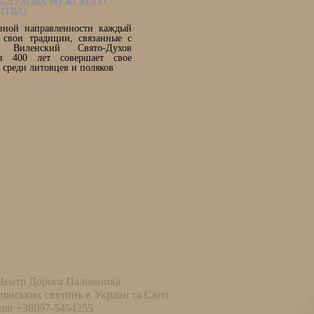
О-ДУХОВА МУЖСКОГО
ИТВА)
вной направленности каждый
 свои традиции, связанные с
. Виленский Свято-Духов
и 400 лет совершает свое
 среди литовцев и поляков
Центр Дорога Паломника
иянських святинь в Україні та Світі
tar +38097-5454255