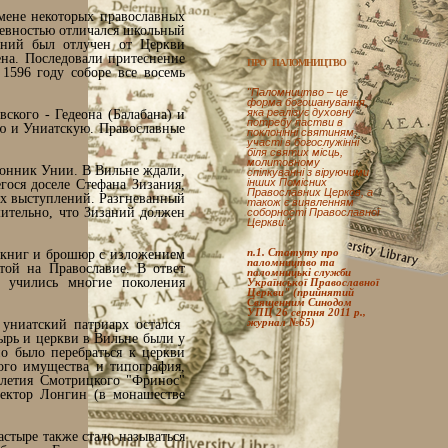
змене некоторых православных
ревностью отличался школьный
аний был отлучен от Церкви
на. Последовали притеснение
ПРО ПАЛОМНИЦТВО
1596 году соборе все восемь
"Паломництво – це
форма богошанування,
яка реалізує духовну
ского - Гедеона (Балабана) и
потребу пастви в
ую и Униатскую. Православные
поклонінні святиням,
участі в богослужінні
біля святих місць,
молитовному
онник Унии. В Вильне ждали,
спілкуванні з віруючими
інших Помісних
гося доселе Стефана Зизания,
Православних Церков, а
их выступлений. Разгневанный
також є виявленням
шительно, что Зизаний должен
соборності Православної
Церкви."
п.1. Статуту про
о книг и брошюр с изложением
паломництво та
той на Православие. В ответ
паломницькі служби
и учились многие поколения
Української Православної
Церкви" (прийнятий
Священним Синодом
УПЦ 26 серпня 2011 р.,
журнал №65)
униатский патриарх остался
ырь и церкви в Вильне были у
о было перебраться к церкви
ого имущества и типография,
елетия Смотрицкого "Фринос"
ректор Лонгин (в монашестве
астыре также стало называться