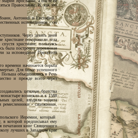
 Марии Ярославне, а после ее
ться Православие. И, как это
Иоанн, Антоний и Евстафий.
ественных исповедников - он
ступников. Через девять дней
наші контакти
ые христиане похоронили тела
спустя христиане, пользуясь
сь была построена деревянная
али за исповедание Пресвятой
го времени начинается борьба
смертью. Для более успешного
 и Польша объединились в Речь
ество и прежде всего через
погода
оздавались цеховые братства
 монастыре возникло и к 1588
льных целей, входила защита
 и ремесленники - сапожники,
календар
польского Иеремии, который
, в которой предписывал ему
ля печатания книг Священного
школу лучших в Западном крае