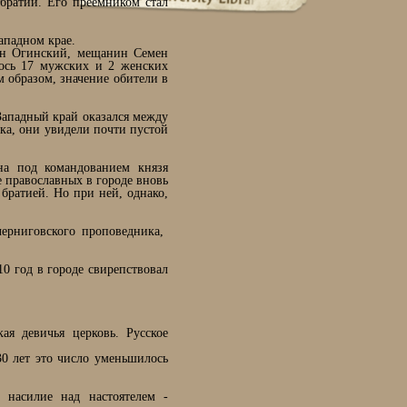
братии. Его преемником стал
ападном крае.
дан Огинский, мещанин Семен
лось 17 мужских и 2 женских
 образом, значение обители в
Западный край оказался между
ка, они увидели почти пустой
на под командованием князя
 православных в городе вновь
 братией. Но при ней, однако,
ерниговского проповедника,
10 год в городе свирепствовал
ая девичья церковь. Русское
30 лет это число уменьшилось
 насилие над настоятелем -