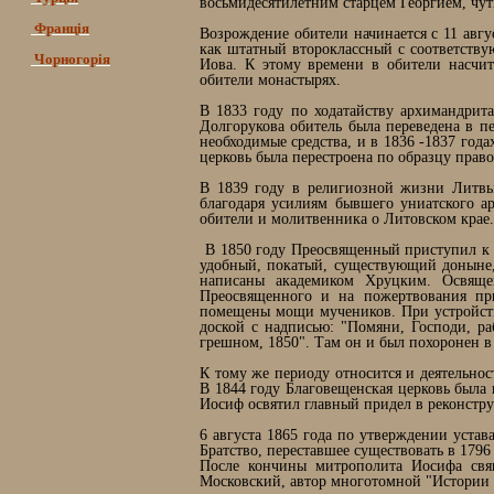
восьмидесятилетним старцем Георгием, чут
Франція
Возрождение обители начинается с 11 авгу
как штатный второклассный с соответств
Чорногорія
Иова. К этому времени в обители насчи
обители монастырях.
В 1833 году по ходатайству архимандрита
Долгорукова обитель была переведена в п
необходимые средства, и в 1836 -1837 год
церковь была перестроена по образцу правос
В 1839 году в религиозной жизни Литвы
благодаря усилиям бывшего униатского а
обители и молитвенника о Литовском крае.
В 1850 году Преосвященный приступил к 
удобный, покатый, существующий доныне,
написаны академиком Хруцким. Освяще
Преосвященного и на пожертвования при
помещены мощи мучеников. При устройств
доской с надписью: "Помяни, Господи, р
грешном, 1850". Там он и был похоронен в 
К тому же периоду относится и деятельнос
В 1844 году Благовещенская церковь была
Иосиф освятил главный придел в реконстр
6 августа 1865 года по утверждении уста
Братство, переставшее существовать в 1796
После кончины митрополита Иосифа свящ
Московский, автор многотомной "Истории 