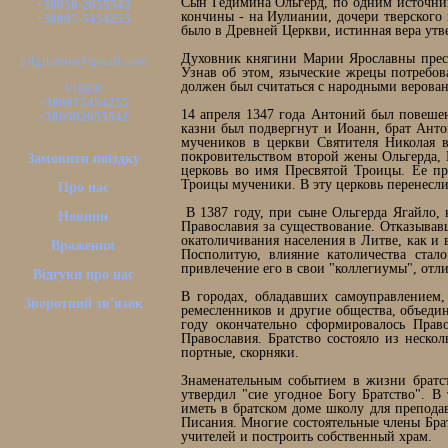
Сын Гедимина Ольгерд, по одним источник
+38050-2655542
кончины - на Иулиании, дочери тверского 
+38097-5454255
было в Древней Церкви, истинная вера утв
Духовник княгини Марии Ярославны пресв
pilgrimsua@gmail.com
Узнав об этом, языческие жрецы потребо
должен был считаться с народными верова
VIBER
+380975454255
14 апреля 1347 года Антоний был повешен
+380502655542
казни был подвергнут и Иоанн, брат Анто
мучеников в церкви Святителя Николая в
покровительством второй жены Ольгерда, И
Замовити поїздку
церковь во имя Пресвятой Троицы. Ее пре
Троицы мученики. В эту церковь перенесли 
Про нас
В 1387 году, при сыне Ольгерда Ягайло,
Новини
Православия за существование. Отказывав
окатоличивания населения в Литве, как и 
Враження
Посполитую, влияние католичества стал
привлечение его в свои "коллегиумы", от
Відгуки про нас
В городах, обладавших самоуправлением,
Зворотний зв'язок
ремесленников и другие общества, объеди
году окончательно сформировалось Право
Православия. Братство состояло из неско
портные, скорняки.
Знаменательным событием в жизни братст
утвердил "сие угодное Богу Братство". 
иметь в братском доме школу для преподав
Писания. Многие состоятельные члены Брат
учителей и построить собственный храм.