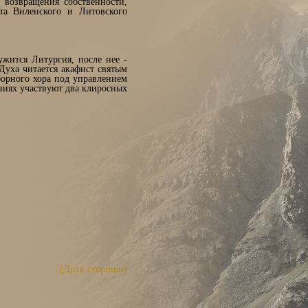
 возвращения собственности,
та Виленского и Литовского
жится Литургия, после нее -
Духа читается акафист святым
орного хора под управлением
ниях участвуют два клиросных
[Друк сторінки]