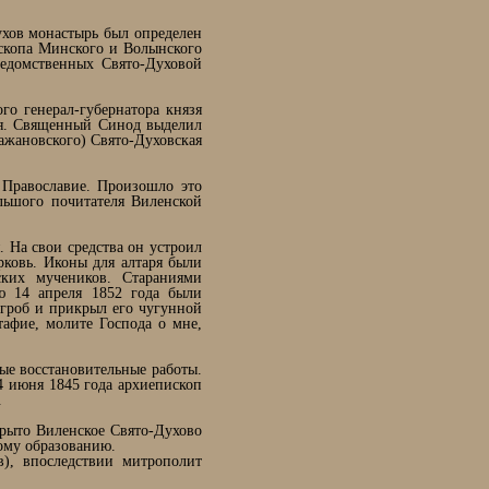
ухов монастырь был определен
скопа Минского и Волынского
ведомственных Свято-Духовой
го генерал-губернатора князя
ния. Священный Синод выделил
ажановского) Свято-Духовская
 Православие. Произошло это
льшого почитателя Виленской
 На свои средства он устроил
ковь. Иконы для алтаря были
ких мучеников. Стараниями
ю 14 апреля 1852 года были
гроб и прикрыл его чугунной
афие, молите Господа о мне,
ые восстановительные работы.
4 июня 1845 года архиепископ
.
крыто Виленское Свято-Духово
ному образованию.
), впоследствии митрополит