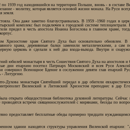
2 по 1939 год находившийся на территории Польши, вновь - в составе В
елание - молитву, которая является основой жизни монаха. На Руси всег
я земля.
тояла. Она даже заметно благоустраивалась. В 1959 -1960 годах в цер
стырский комплекс был подключен к городской системе теплоцентрали. 
тили придел в честь апостола Иоанна Богослова в главном храме, тог
корпус.
м Хризостоме храм Святого Духа был основательно обновлен. В 
авного храма, деревянные балки заменили металлическими, а сам 
рную церковь и сделали к ней два входа-выхода. Внутри и снаружи
тний юбилей монастыря в честь Сошествия Святого Духа на апостолов и 
ые дни епархию посетил Патриарх Московский и всея Руси Алексий
ви совершил Всенощное Бдение в сослужении девяти глав епархий Ру
ь - Литургию.
то-Духова монастыря Святейший передал в дар обители евхаристичес
митрополит Виленский и Литовский Хризостом преподнес в дар Его
ыла открыта общедоступная библиотека духовной литературы. Сейчас 
е проводятся встречи священнослужителей с мирянами, беседы по вопро
евно предоставляет бесплатные обеды примерно тридцати нуждающимся
оенном здании находятся структуры управления Виленской епархии: "