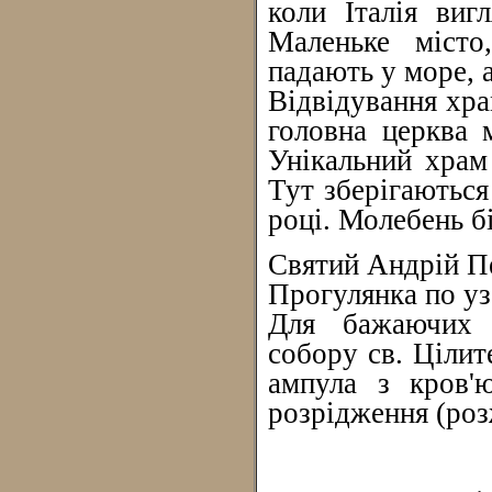
коли Італія виг
Маленьке місто
падають у море, 
Відвідування хра
головна церква м
Унікальний храм
Тут зберігаються
році. Молебень б
Святий Андрій П
Прогулянка по у
Для бажаючих (
собору св. Цілит
ампула з кров'
розрідження (роз