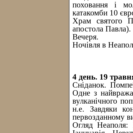
поховання і мо
катакомби 10 євр
Храм святого П
апостола Павла).
Вечеря.
Ночівля в Неапол
4 день. 19 травн
Сніданок. Помпе
Одне з найвража
вулканічного поп
н.е. Завдяки ко
первозданному ви
Огляд Неаполя: 