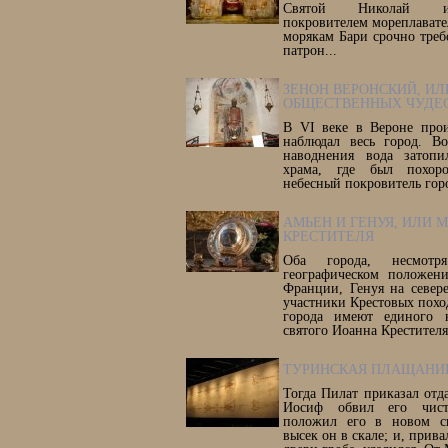
Святой Николай из
покровителем мореплават
морякам Бари срочно треб
патрон...
ЗЕНОН ВЕРОНСКИЙ, ИЛ
ОБЩЕСТВЕННЫХ ЧУДЕ
В VI веке в Вероне прои
наблюдал весь город. В
наводнения вода затопи
храма, где был похоро
небесный покровитель гор
АМЬЕН И ГЕНУЯ, ИЛИ
КРЕСТИТЕЛЯ
Оба города, несмот
географическом положен
Франции, Генуя на север
участники Крестовых поход
города имеют единого н
святого Иоанна Крестителя
ТУРИНСКАЯ ПЛАЩАНИ
Тогда Пилат приказал отдат
Иосиф обвил его чис
положил его в новом св
высек он в скале; и, прив