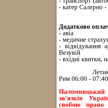
- транспорт (авто
- катер Салерно -
Додатково оплач
- авіа
- медичне страху
- відвідування 
Везувій
- вхідні квитки,
Летимо: авіак
Рим 06:00 - 07:40
Паломницький 
зв'язків Укра
свобою право 