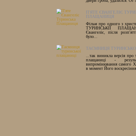
двери гроба, удалился. От
П'ЯТЕ ЄВАНГЕЛІЄ ТУР
ПЛАЩАНИЦЯ
Фільм про одного з христ
ТУРИНСЬКІЇ ПЛАЩАН
Євангеліє, після розп'ят
було...
ТАЄМНИЦЯ ТУРИНСЬКО
...так виникла версія про
плащаниці - результ
випромінювання самого Х
в момент Його воскресіння