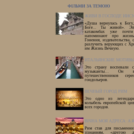
ФІЛЬМИ ЗА ТЕМОЮ
ЖИВИ В ГОСПОДЕ ИИСУ
«Душа вернулась к Богу
Боге... Ты живой». Э
катакомбах уже почт
напоминают про жизнь
Гонения, издевательства,
разлучить верующих с Хр
им Жизнь Вечную.
ИТАЛЬЯНСКИЕ МОТИВ
Это страну воспевали с
музыканты… Он все
путешественников се
гондольеров.
ВЕЧНЫЙ ГОРОД РИМ
Это одно из легендар
колыбель европейской ци
всех городов.
ВІЧНА МОЯ АДРЕСА: A 
Рим став для письменни
зізнанням, «другою д