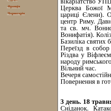
вікаріатство УПЦ
Церква Божої М
Франція
цариці Єлени). 
Чорногорія
центр Риму. Дав
та св. мч. Вони
Вонифатія). Колі
Базиліка святих 
Переїзд в собор
Різдва у Віфлеєм
народу римського
Вільний час.
Вечеря самостійно
Повернення в гот
3 день. 18 трав
Сніданок. Катак