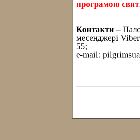
програмою свят
Контакти
– Пал
месенджері Viber
55;
e-mail: pilgrims