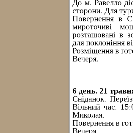
До м. Равелло ді
сторони. Для тур
Повернення в Са
мироточиві мо
розташовані в з
для поклоніння в
Розміщення в готе
Вечеря.
6 день. 21 травн
Сніданок. Переїз
Вільний час. 15
Миколая.
Повернення в гот
Вечеря.