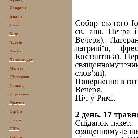
Йорданія
Іспанія
Собор святого Іо
Італія
св. апп. Петра і
Кіпр
Вечеря). Латера
Латвія
патриціїв, фр
Литва
Костянтина). Пе
Люксембург
священномучен
Мальта
слов’ян).
Німеччина
Повернення в гот
Польща
Вечеря.
Португалія
Ніч у Римі.
Румунія
Сербія
2 день. 17 травн
Синай
Сніданок-паке
США
священномучени
Турція