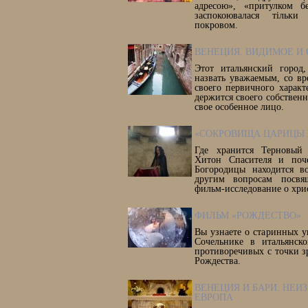
адресою», «притулком б
заспокоювалася тільк
покровом.
ВЕНЕЦИЯ. ВИДИМОЕ И
Этот итальянский город
назвать уважаемым, со вр
своего первичного харак
держится своего собственн
свое особенное лицо.
«СОКРОВИЩА ЦАРИЦЫ 
Где хранится Терновый
Хитон Спасителя и поч
Богородицы находится 
другим вопросам посвя
фильм-исследование о хри
ФИЛЬМ «РОЖДЕСТВО»
Вы узнаете о старинных у
Сочельнике в итальянск
противоречивых с точки з
Рождества.
ВЕНЕЦИЯ И БАРИ. НЕИ
ЕВРОПА