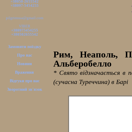
+38050-2655542
+38097-5454255
pilgrimsua@gmail.com
VIBER
+380975454255
+380502655542
Замовити поїздку
Рим, Неаполь, По
Про нас
Альберобелло
Новини
* Свято відзначається в 
Враження
(сучасна Туреччина) в Барі
Відгуки про нас
Зворотний зв'язок