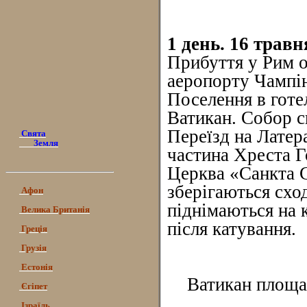
1 день. 16 травн
Прибуття у Рим о
аеропорту Чампі
Поселення в готел
Ватикан. Собор с
Переїзд на Латер
Свята
Земля
частина Хреста Г
Церква «Санкта 
зберігаються схо
Афон
піднімаються на к
Велика Британія
після катування.
Греція
Грузія
Естонія
Ватикан площа 
Єгіпет
Ізраїль