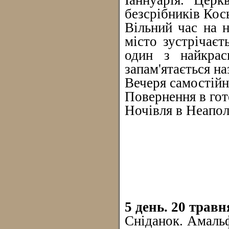
Іаннуарія. Цер
безсрібників Кос
Вільний час на 
місто зустрічає
один з найкрас
запам'ятається н
Вечеря самостійно
Повернення в гот
Ночівля в Неапол
5 день. 20 травн
Сніданок. Амальф