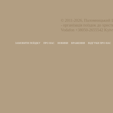
© 2011-2026, Паломницький 
- організація поїздок до христ
Vodafon +38050-2655542 Kyivs
ЗАМОВИТИ ПОЇЗДКУ
ПРО НАС
НОВИНИ
ВРАЖЕННЯ
ВІДГУКИ ПРО НАС