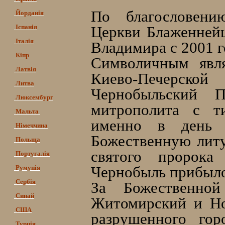
По благословени
Йорданія
Іспанія
Церкви Блаженней
Італія
Владимира с 2001 г
Кіпр
Символичным явля
Латвія
Киево-Печерск
Литва
Чернобыльский 
Люксембург
митрополита с т
Мальта
именно в день п
Німеччина
Божественную литу
Польща
святого пророка
Португалія
Чернобыль прибыло
Румунія
Сербія
За Божественной
Синай
Житомирский и Но
США
разрушенного гор
Турція