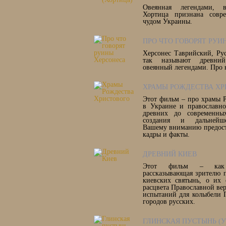
Овеянная легендами, в
Хортица признана совр
чудом Украины.
ПРО ЧТО ГОВОРЯТ РУИ
Херсонес Таврийский, Рус
так называют древни
овеянный легендами. Про 
ХРАМЫ РОЖДЕСТВА ХР
Этот фильм – про храмы 
в Украине и православно
древних до современны
создания и дальнейше
Вашему вниманию предост
кадры и факты.
ДРЕВНИЙ КИЕВ
Этот фильм – как 
рассказывающая зрителю 
киевских святынь, о их 
расцвета Православной ве
испытаний для колыбели 
городов русских.
ГЛИНСКАЯ ПУСТЫНЬ (У