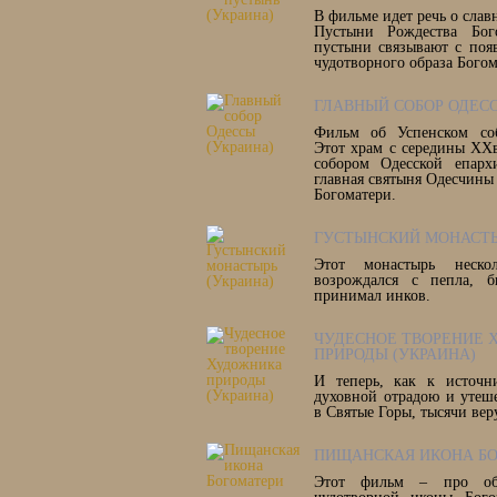
В фильме идет речь о сла
Пустыни Рождества Бог
пустыни связывают с поя
чудотворного образа Богом
ГЛАВНЫЙ СОБОР ОДЕСС
Фильм об Успенском соб
Этот храм с середины ХХ
собором Одесской епарх
главная святыня Одесчины
Богоматери.
ГУСТЫНСКИЙ МОНАСТЫ
Этот монастырь неск
возрождался с пепла, 
принимал инков.
ЧУДЕСНОЕ ТВОРЕНИЕ
ПРИРОДЫ (УКРАИНА)
И теперь, как к источн
духовной отрадою и утеш
в Святые Горы, тысячи вер
ПИЩАНСКАЯ ИКОНА Б
Этот фильм – про об