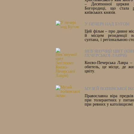
– Десятинної церкви н
Богородиці, що стала 
київських князів.
У ПЕЧЕРІ НАД БУГОМ
Цей фільм – про дивне міс
й місцем резиденції на
султана, і регіональною с
НЕВ’ЯНУЧИЙ ЦВІТ (КВІ
ПЕЧЕРСЬКОЇ ЛАВРИ)
Києво-Печерська Лавра – 
обитель, це місце, де жи
цвіту.
МУЗЕЙ ВОЛИНСЬКОЇ ІК
Православна віра предкі
при толерантних у питан
при ревних у католицизмі 