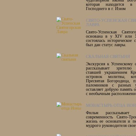
чудотворной иконы Бого
которая находится в
Господнего в г. Изюм
СВЯТО-УСПЕНСКАЯ СВ
ЛАВРА
Свято-Успенская Свято
основана в у XIV или 
состоялась историческое
был дан статус лавры.
СКАЛЬНАЯ СВЯТЫНЯ
Экскурсия к Успенскому 
рассказывает зрителю
ставшей украшением Кр
островок молитвы, кот
Пресвятая Богородица, 
паломников с разных 
оставляет добрую память 
с необычным расположени
МОНАСТЫРЬ ОТЦА ИО
Фильм рассказывае
современность Свято-Тр
жизнь ее основателя и п
мудрого руководителя свое