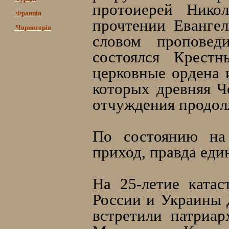
протоиерей Нико
Франція
прочтении Евангел
Чорногорія
словом проповед
состоялся Крест
церковные ордена 
которых древняя Ч
отчуждения продолж
По состоянию на
приход, правда еди
На 25-летие катас
России и Украины 
встретили патриа