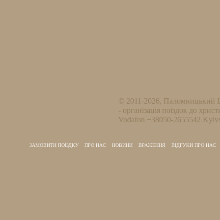
© 2011-2026, Паломницький 
- організація поїздок до христ
Vodafon +38050-2655542 Kyivs
ЗАМОВИТИ ПОЇЗДКУ
ПРО НАС
НОВИНИ
ВРАЖЕННЯ
ВІДГУКИ ПРО НАС