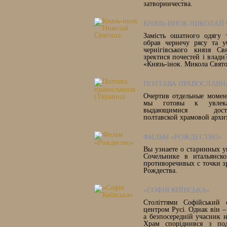
затворничества.
КНЯЗЬ-ИНОК НИКОЛАЙ
Замість ошатного одягу 
обрав чернечу рясу та у
чернігівського князя Св
зректися почестей і влади?
«Князь-інок. Микола Свят
ПОЛТАВА ПРАВОСЛАВНА
Очертив отдельные момен
мы готовы к увлекат
выдающимися достопр
полтавской храмовой архи
ФИЛЬМ «РОЖДЕСТВО»
Вы узнаете о старинных у
Сочельнике в итальянск
противоречивых с точки з
Рождества.
«СОФІЯ КИЇВСЬКА»
Століттями Софійський 
центром Русі. Однак він –
а безпосередній учасник 
Храм споріднився з под