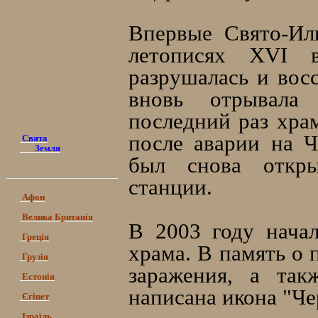
Впервые Свято-Ил
летописях ХVI 
разрушалась и восс
вновь отрывала
последний раз храм
после аварии на Ч
Свята
Земля
был снова откры
станции.
Афон
Велика Британія
В 2003 году нача
Греція
храма. В память о 
Грузія
заражения, а та
Естонія
написана икона "Че
Єгіпет
Ізраїль