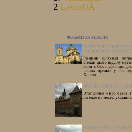
2
LavraUA
ФІЛЬМИ ЗА ТЕМОЮ
ПОЧУТИ БАТЬКІВСЬКУ
(ЛЬВІВСЬКИЙ МУЗЕЙ РЕЛ
Різними шляхами потра
стенди цього відділу музей
вони є беззаперечним док
наших предків у Господа
Христа.
ВСЕГДА ВЕРНЫЙ (Г. ЛЬ
Этот фильм – про Львов, 
легенде на месте, указан
УСПЕНСКАЯ ПОЧАЕВСК