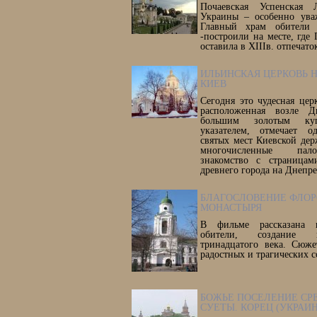
Почаевская Успенская 
Украины – особенно уваж
Главный храм обители 
-построили на месте, где
оставила в XIIIв. отпечат
ИЛЬИНСКАЯ ЦЕРКОВЬ НА
КИЕВ
Сегодня это чудесная цер
расположенная возле Д
большим золотым ку
указателем, отмечает 
святых мест Киевской де
многочисленные пал
знакомство с страницам
древнего города на Днепре
БЛАГОСЛОВЕНИЕ ФЛОР
МОНАСТЫРЯ
В фильме рассказана и
обители, создание к
тринадцатого века. Сюже
радостных и трагических 
БОЖЬЕ ПОСЕЛЕНИЕ СР
СУЕТЫ. КОРЕЦ (УКРАИ