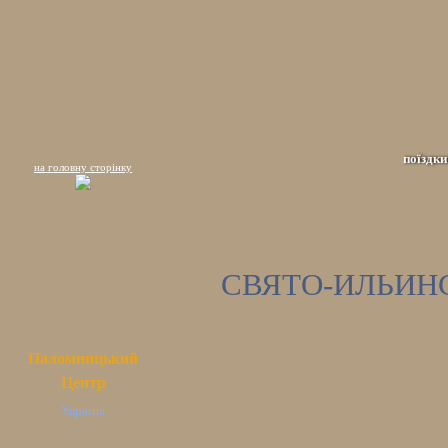
поїздки
на головну сторінку
СВЯТО-ИЛЬИН
Паломницький
Центр
Україна