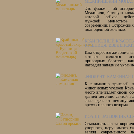
МЕЖИРИЦЬКИЙ МОНАС
Это фильм – об истории
Межиричи, бывшую княже
которой сейчас дейст
мужской монастырь: 
современница Острожских 
полноценной жизнью.
КРАЙ ПОЛНЫЙ КРАСОТЫ
КУШНИЦЯ, ВВЕДЕНСКИ
Вам откроется живописная
которая является ис
природных богатств, ка
наградил западные украин
ФИОЛЕНТ. КАМЕННАЯ
К вниманию зрителей пр
живописных уголков Крым
место впечатляет своей о
давней легенде, святой в
спас здесь от неминуемо
время сильного шторма.
ИОАНН, ЗАТВОРНИК СВ
Семнадцать лет затворнич
упорного, нерушимого ха
взгляд современного ч