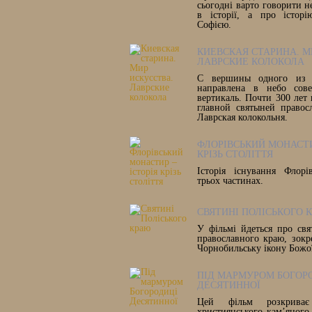
сьогодні варто говорити 
в історії, а про історі
Софією.
КИЕВСКАЯ СТАРИНА. М
ЛАВРСКИЕ КОЛОКОЛА
С вершины одного из 
направлена в небо сове
вертикаль. Почти 300 лет 
главной святыней правос
Лаврская колокольня.
ФЛОРІВСЬКИЙ МОНАСТИ
КРІЗЬ СТОЛІТТЯ
Історія існування Флорі
трьох частинах.
СВЯТИНІ ПОЛІСЬКОГО 
У фільмі йдеться про свя
православного краю, зок
Чорнобильську ікону Божої
ПІД МАРМУРОМ БОГОР
ДЕСЯТИННОЇ
Цей фільм розкриває
християнського кам’яного