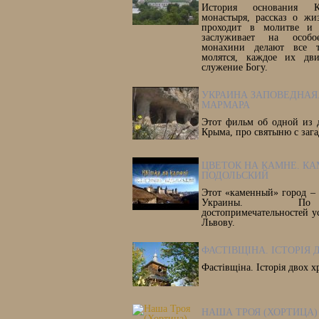
История основания К
монастыря, рассказ о жи
проходит в молитве и 
заслуживает на особ
монахини делают все т
молятся, каждое их дв
служение Богу.
УКРАИНА ЗАПОВЕДНАЯ.
МАРМАРА
Этот фильм об одной из 
Крыма, про святыню с заг
ЦВЕТОК НА КАМНЕ. КА
ПОДОЛЬСКИЙ
Этот «каменный» город –
Украины. По 
достопримечательностей у
Львову.
ФАСТІВЩІНА. ІСТОРІЯ 
Фастівщіна. Історія двох х
НАША ТРОЯ (ХОРТИЦА)