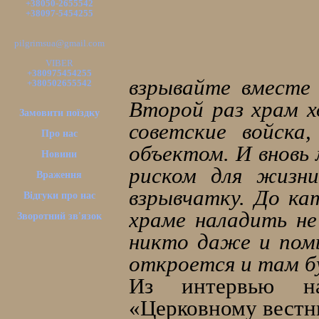
+38050-2655542
+38097-5454255
pilgrimsua@gmail.com
VIBER
+380975454255
взрывайте вместе 
+380502655542
Второй раз храм 
Замовити поїздку
советские войска
Про нас
объектом. И вновь
Новини
риском для жизни
Враження
взрывчатку. До к
Відгуки про нас
храме наладить не
Зворотний зв'язок
никто даже и помы
откроется и там б
Из интервью на
«Церковному вестни