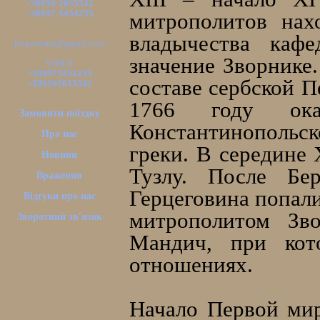
+38050-2655542
+38097-5454255
митрополитов нах
владычества кафе
pilgrimsua@gmail.com
значение Зворнике.
VIBER
+380975454255
составе сербской П
+380502655542
1766 году ока
Замовити поїздку
Константинопольско
Про нас
греки. В середине
Новини
Тузлу. После Бе
Враження
Герцеговина попали
Відгуки про нас
митрополитом Зво
Зворотний зв'язок
Мандич, при кот
отношениях.
Начало Первой ми