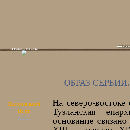
поїздки
на головну сторінку
ОБРАЗ СЕРБИИ
На северо-востоке
Паломницький
Тузланская епар
Центр
основание связано
Україна
XIII – начало XI