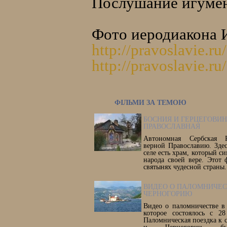
Послушание игумен
Фото иеродиакона 
http://pravoslavie.ru
http://pravoslavie.ru
ФІЛЬМИ ЗА ТЕМОЮ
БОСНИЯ И ГЕРЦЕГОВИ
ПРАВОСЛАВНАЯ
Автономная Сербская Р
верной Православию. Зде
селе есть храм, который с
народа своей вере. Этот 
святынях чудесной страны.
ВИДЕО О ПАЛОМНИЧЕС
ЧЕРНОГОРИЮ
Видео о паломничестве в
которое состоялось с 2
Паломническая поездка к 