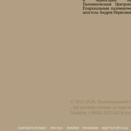
и Черногории был
Паломническим Центр
Епархиальным паломничес
апостола Андрея Первозва
© 2011-2026, Паломницький 
- організація поїздок до христ
Vodafon +38050-2655542 Kyivs
ЗАМОВИТИ ПОЇЗДКУ
ПРО НАС
НОВИНИ
ВРАЖЕННЯ
ВІДГУКИ ПРО НАС