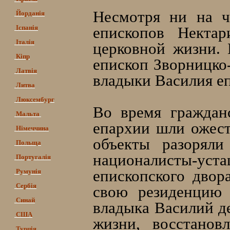
Несмотря ни на ч
Йорданія
Іспанія
епископов Нектар
Італія
церковной жизни.
Кіпр
епископ Зворницко
Латвія
владыки Василия е
Литва
Люксембург
Во время граждан
Мальта
епархии шли ожест
Німеччина
объекты разоряли
Польща
националисты-ус
Португалія
епископского дво
Румунія
Сербія
свою резиденцию 
Синай
владыка Василий д
США
жизни, восстанов
Турція