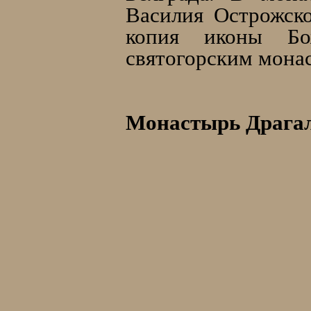
Василия Острожско
копия иконы Бо
святогорским мона
Монастырь Драга