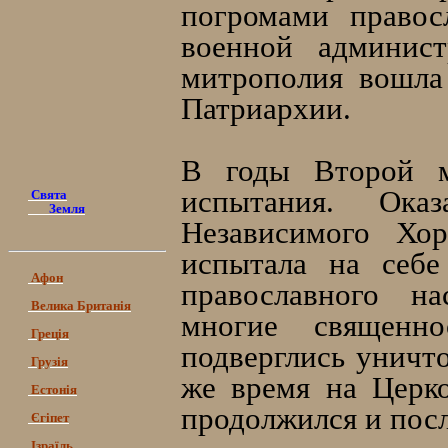
погромами правос
военной админист
митрополия вошла
Патриархии.
В годы Второй м
испытания. Ока
Свята
Земля
Независимого Хор
испытала на себе
Афон
православного н
Велика Британія
многие священно
Греція
подверглись уничт
Грузія
же время на Церк
Естонія
продолжился и пос
Єгіпет
Ізраїль