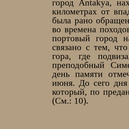
город Antakya, на
километрах от впа
былa рано обращен
во времена походо
портовый город н
связано с тем, чт
гора, где подви
преподобный Симе
день памяти отме
июня. До сего дня
который, по преда
(См.: 10).