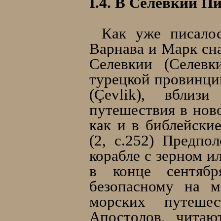
I.4. В Селевкии П
Как уже писало
Варнава и Марк сна
Селевкии (Селевк
турецкой провинци
(Çevlik), вблиз
путешествия в нов
как и в библейски
(2, с.252) Предпо
корабле с зерном и
в конце сентябр
безопасному на м
морских путеше
Апостолов, читаю