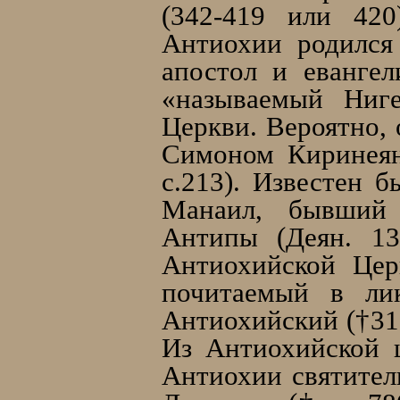
(342-419 или 420
Антиохии родился
апостол и еванге
«называемый Ниге
Церкви. Вероятно,
Симоном Киринеян
с.213). Известен 
Манаил, бывший 
Антипы (Деян. 13
Антиохийской Цер
почитаемый в лик
Антиохийский (†31
Из Антиохийской 
Антиохии святител