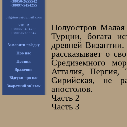
+38050-2655542
+38097-5454255
pilgrimsua@gmail.com
Полуостров Малая 
VIBER
+380975454255
+380502655542
Турции, богата и
древней Византии.
Замовити поїздку
рассказывает о св
Про нас
Средиземного мор
Новини
Атталия, Пергия,
Враження
Сирийская, не р
Відгуки про нас
Зворотний зв'язок
апостолов.
Часть 2
Часть 3