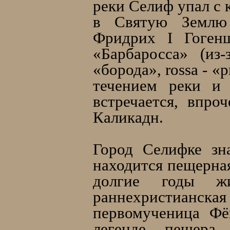
реки Селиф упал с 
в Святую Землю
Фридрих I Гоген
«Барбаросса» (из
«борода», rossa - 
течением реки и 
встречается, впро
Каликадн.
Город Селифке зн
находится пещерная
долгие годы жи
раннехристианская 
первомученица Фё
легенде, пещера