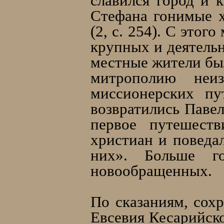
славился город и 
Стефана гонимые 
(2, с. 254). С это
крупных и деятель
местные жители бы
митрополию неи
миссионерских пу
возвратились Павел
первое путешест
христиан и поведал
них». Больше г
новообращенных.
По сказаниям, сох
Евсевия Кесарийско