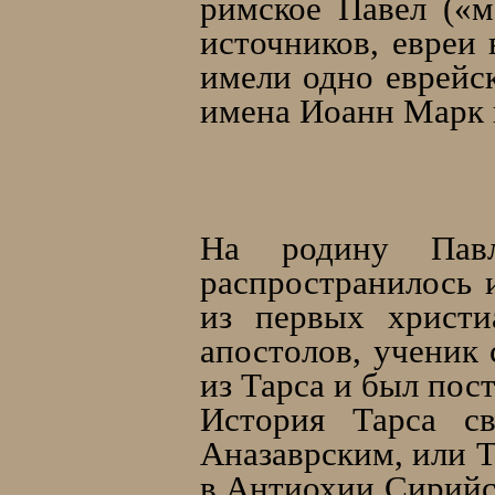
римское Павел («
источников, евреи
имели одно еврейс
имена Иоанн Марк и 
На родину Павл
распространилось 
из первых христи
апостолов, ученик 
из Тарса и был пос
История Тарса с
Аназаврским, или Т
в Антиохии Сирийс