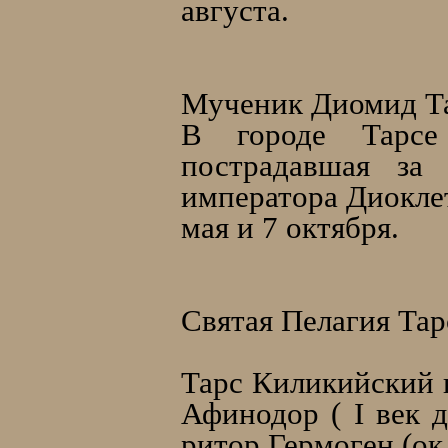
августа.
Мученик Диомид Т
В городе Тарсе 
пострадавшая за
императора Диоклет
мая и 7 октября.
Святая Пелагия Тар
Тарс Киликийский 
Афинодор ( I век д
ритор Гермоген (ок.