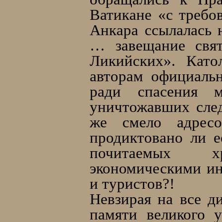
Ватикане «с требо
Анкара ссылалась 
… завещание свя
Ликийских». Като
авторам официаль
ради спасения 
уничтожавших след
же смело адресо
продиктовано ли 
почитаемых хр
экономическими ин
и туристов?!
Невзирая на все д
памяти великого 