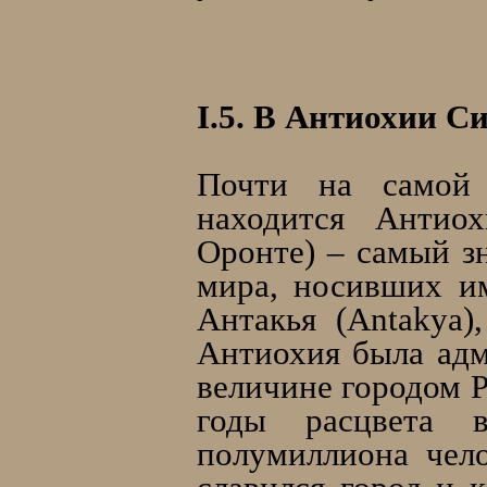
I.5. В Антиохии С
Почти на самой 
находится Антиох
Оронте) – самый з
мира, носивших им
Антакья (Antakya)
Антиохия была ад
величине городом 
годы расцвета 
полумиллиона чело