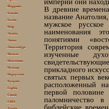
империи они находи
Йорданія
В древние времена
Іспанія
название Анатолия,
Італія
мужское русское
Кіпр
наименования эт
Латвія
понятиями «вос
Литва
Территория совре
Люксембург
изученные дух
Мальта
свидетельствующие 
Німеччина
прикладного искусс
Польща
Португалія
святых первых век
Румунія
расположенный н
Сербія
первой половине 
Синай
паломничество в
США
библейские времен
Турція