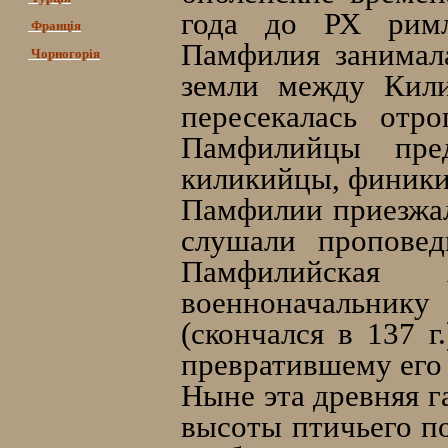
года до РХ римл
Франція
Памфилия занимал
Чорногорія
земли между Кили
пересекалась отр
Памфилийцы пре
киликийцы, финикий
Памфилии приезжал
слушали проповед
Памфилийская 
военноначальнику
(скончался в 137 г
превратившему его п
Ныне эта древняя г
высоты птичьего п