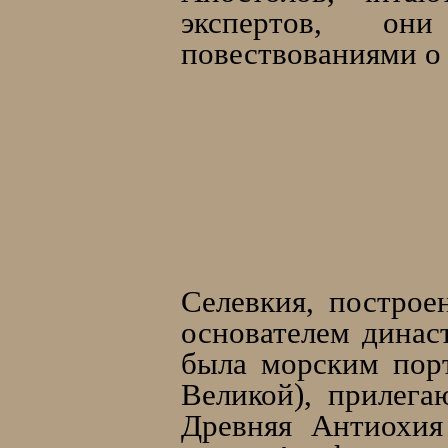
экспертов, он
повествованиями о 
Селевкия, построе
основателем динас
была морским пор
Великой), прилег
Древняя Антиохия