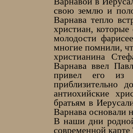
Варнавой в Иерусал
свою землю и пол
Варнава тепло вст
христиан, которые
молодости фарисее
многие помнили, ч
христианина Стефа
Варнава ввел Павл
привел его из
приблизительно д
антиохийские хри
братьям в Иерусал
Варнава основали 
В наши дни родной
современной карте Т