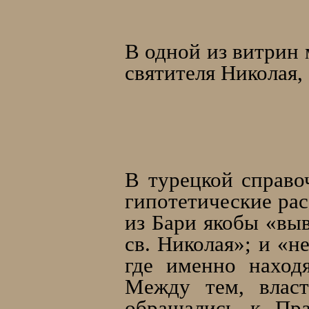
В одной из витрин
святителя Николая,
В турецкой справо
гипотетические рас
из Бари якобы «выв
св. Николая»; и «н
где именно нaходя
Между тем, власт
обращались к Пра