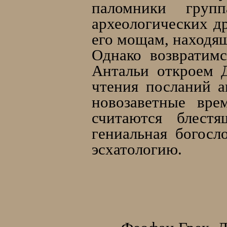
паломники груп
археологических д
его мощам, находя
Однако возвратим
Антальи откроем 
чтения посланий а
новозаветные вре
считаются блестя
гениальная богосл
эсхатологию.