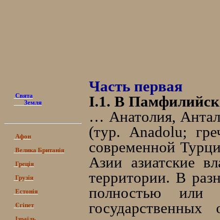
Часть первая
Свята
I.1. В Памфилийск
Земля
… Анатолия, Антал
(тур. Anadolu; гр
Афон
современной Турци
Велика Британія
Азии азиатские в
Греція
территории. В раз
Грузія
полностью или 
Естонія
государственных 
Єгіпет
Ізраїль