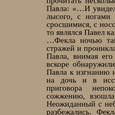
прочитать несколь
Павла: «…И увидел
лысого, с ногами
сросшимися, с нос
то являлся Павел ка
…Фекла ночью тай
стражей и проникла
Павла, внимая ег
вскоре обнаружили
Павла к изгнанию и
на дочь и в исст
приговора непок
сожжению, взошла
Неожиданный с неб
разбежались. Фек