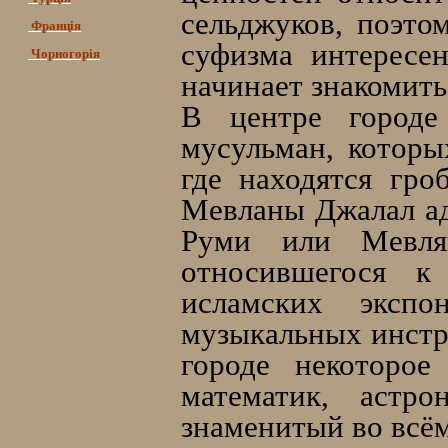
сельджуков, поэто
Франція
суфизма интересен
Чорногорія
начинает знакомить
В центре городе
мусульман, которы
где находятся гро
Мевланы Джалал ад
Руми или Мевля
относившегося к
исламских экспо
музыкальных инстр
городе некоторое
математик, астр
знаменитый во всё