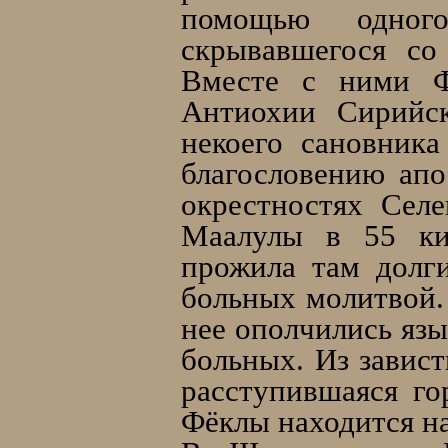
помощью одного
cкрывавшегося со
Вместе с ними Ф
Антиохии Сирийск
некоего сановника
благословению апо
окрестностях Сел
Маалулы в 55 кил
прожила там долг
больных молитвой. 
нее ополчились язы
больных. Из завист
расступившаяся го
Фёклы находится на