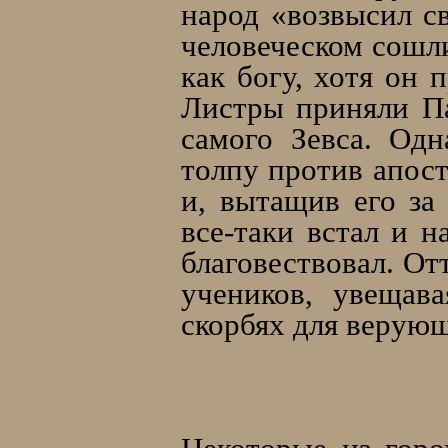
народ «возвысил св
человеческом сошл
как богу, хотя он
Листры приняли Па
самого Зевса. Од
толпу против апост
и, вытащив его за 
все-таки встал и н
благовествовал. От
учеников, увещав
скорбях для верую