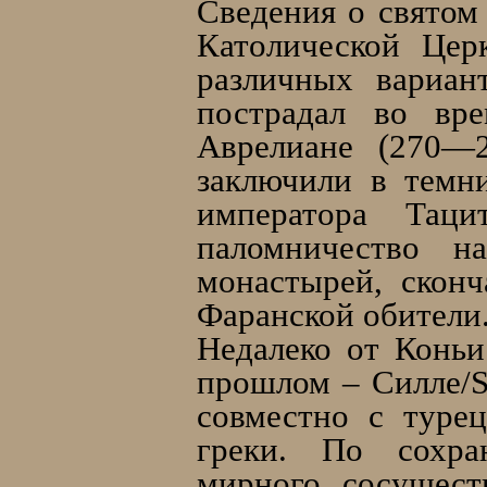
Сведения о святом
Католической Цер
различных вариан
пострадал во вр
Аврелиане (270—2
заключили в темн
императора Таци
паломничество н
монастырей, сконч
Фаранской обители
Недалеко от Коньи
прошлом – Силле/Si
совместно с туре
греки. По сохра
мирного сосущест