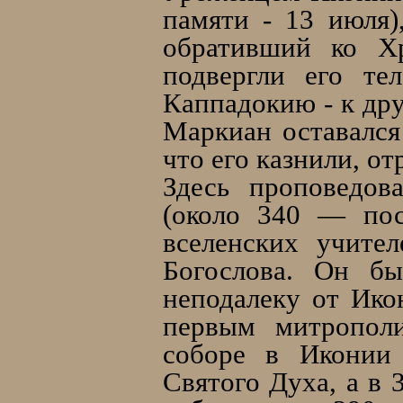
памяти - 13 июля)
обративший ко Хр
подвергли его те
Каппадокию - к дру
Маркиан оставался
что его казнили, от
Здесь проповедов
(около 340 — пос
вселенских учите
Богослова. Он бы
неподалеку от Ико
первым митропол
соборе в Иконии
Святого Духа, а в 