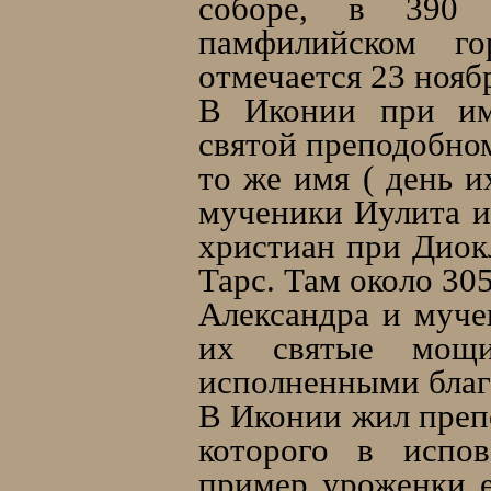
соборе, в 390 
памфилийском г
отмечается 23 ноябр
В Иконии при имп
святой преподобно
то же имя ( день и
мученики Иулита и
христиан при Диокл
Тарс. Там около 30
Александра и муче
их cвятые мощ
исполненными благ
В Иконии жил препо
которого в испов
пример уроженки е