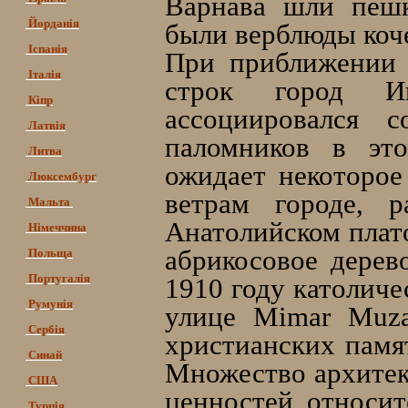
Варнава шли пешк
Йорданія
были верблюды коч
Іспанія
При приближении 
Італія
строк город Ик
Кіпр
ассоциировался 
Латвія
паломников в это
Литва
ожидает некоторое
Люксембург
ветрам городе, р
Мальта
Анатолийском плато
Німеччина
абрикосовое дерев
Польща
Португалія
1910 году католиче
Румунія
улице Mimar Muzaf
Сербія
христианских памя
Синай
Множество архитек
США
ценностей относи
Турція