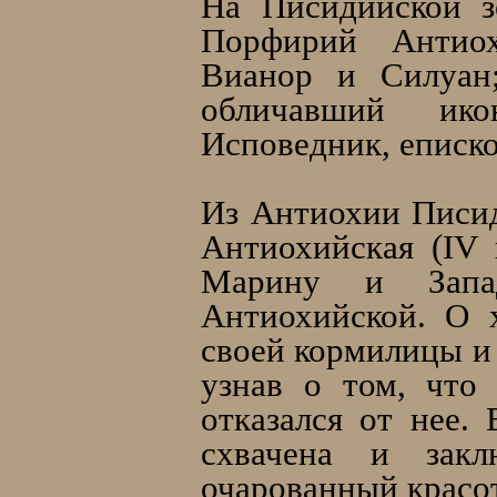
На Писидийской з
Порфирий Антиох
Вианор и Силуан;
обличавший ико
Исповедник, еписк
Из Антиохии Писи
Антиохийская (IV 
Марину и Запад
Антиохийской. О 
своей кормилицы и 
узнав о том, что 
отказался от нее.
схвачена и закл
очарованный красот