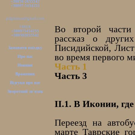
+38050-2655542
+38097-5454255
pilgrimsua@gmail.com
Во второй части 
VIBER
+380975454255
+380502655542
рассказ о други
Писидийской, Лист
Замовити поїздку
во время первого 
Про нас
Часть 1
Новини
Часть 3
Враження
Відгуки про нас
Зворотний зв'язок
II.1. В Иконии, г
Переезд на автоб
марте Таврские го