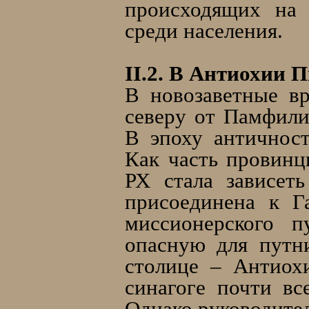
происходящих на
среди населения.
II.2. В Антиохии 
В новозаветные в
северу от Памфили
В эпоху античност
Как часть провинц
РХ стала зависет
присоединена к Г
миссионерского 
опасную для путни
столице – Антиох
синагоге почти вс
Однако руководител