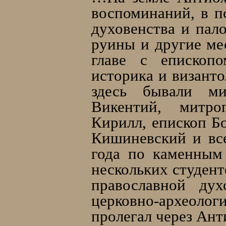
воспоминаний, в п
духовенства и пал
руины и другие ме
главе с епископ
историка и византо
здесь бывали ми
Викентий, митро
Кирилл, епископ Б
Кишиневский и вс
года по каменным
нескольких студент
православной ду
церковно-археоло
пролегал через Ан