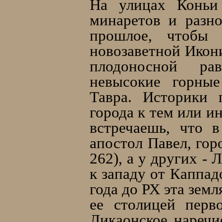
На улицах Коньи 
минаретов и разн
прошлое, чтобы 
новозаветной Икони
плодоносной ра
невысокие горные
Тавра. Историки 
города к тем или 
встречаешь, что 
апостол Павел, гор
262), a у других -
к западу от Каппад
года до РХ эта зем
ее столицей перв
Ликаонское наречи