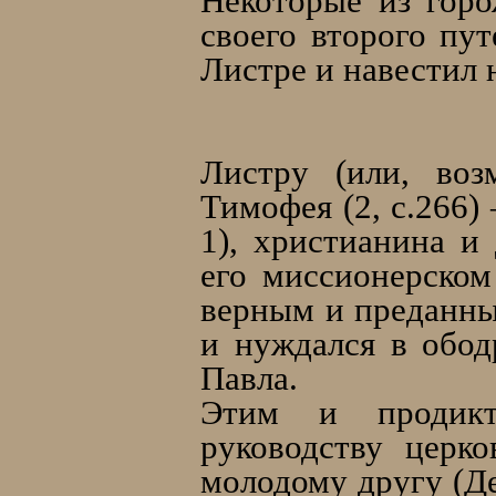
Некоторые из горо
своего второго пу
Листре и навестил н
Листру (или, воз
Тимофея (2, c.266)
1), христианина и
его миссионерско
верным и преданны
и нуждался в обод
Павла.
Этим и продикт
руководству церк
молодому другу (Дея