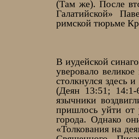
(Там же). После вт
Галатийской» Пав
римской тюрьме Кри
В иудейской синаго
уверовало великое
столкнулся здесь 
(Деян 13:51; 14:1
язычники воздвигл
пришлось уйти от 
города. Однако он
«Толкования на дея
Священного Писа