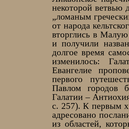
некоторой ветвью д
„ломаным греческим
от народа кельтско
вторглись в Малую
и получили назван
долгое время самос
изменилось: Гал
Евангелие пропов
первого путешес
Павлом городов 
Галатии – Антиохия
с. 257). К первым 
адресовано послани
из областей, кото