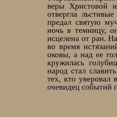
веры Христовой и 
отвергла льстивые
предал святую му
ночь в темницу, о
исцелена от ран. Н
во время истязани
оковы, а над ее го
кружилась голуби
народ стал славит
тех, кто уверовал
очевидец событий 