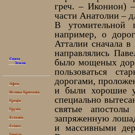
греч. – Иконион) 
части Анатолии – д
В утомительной п
например, о доро
Атталии сначала в
направлялись Паве
Свята
было мощеных доро
Земля
пользоваться ст
дорогами, проложен
Афон
и были хорошие у
Велика Британія
специально вытеса
Греція
святые апостолы
Грузія
запряженную лошад
Естонія
и массивными дер
Єгіпет
Ізраїль