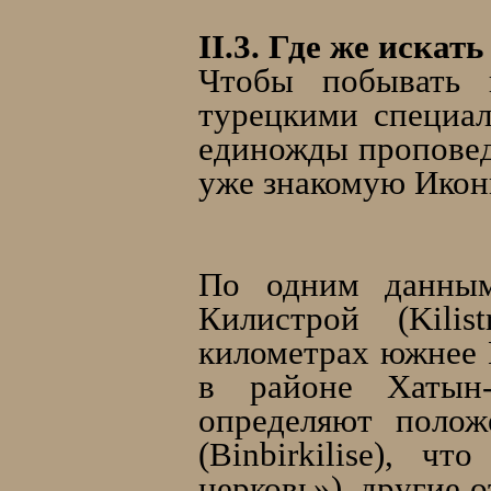
II.3. Где же искат
Чтобы побывать 
турецкими специал
единожды проповед
уже знакомую Икон
По одним данным
Килистрой (Kili
километрах южнее К
в районе Хатын-
определяют полож
(Binbirkilise), ч
церковь»), другие 