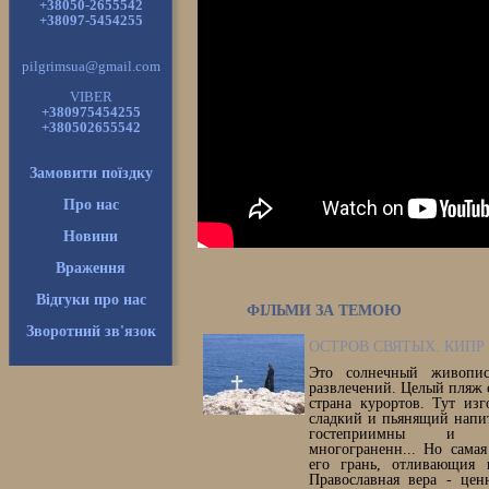
+38050-2655542
+38097-5454255
pilgrimsua@gmail.com
VIBER
+380975454255
+380502655542
Замовити поїздку
Про нас
Новини
Враження
Відгуки про нас
ФІЛЬМИ ЗА ТЕМОЮ
Зворотний зв'язок
ОСТРОВ СВЯТЫХ. КИПР
Это солнечный живопис
развлечений. Целый пляж 
страна курортов. Тут из
сладкий и пьянящий напи
гостеприимны и 
многограненн... Но самая
его грань, отливающия 
Православная вера - цен