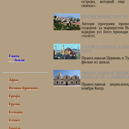
острова, который еще 
святых».
ГІРСЬКІ МОНАСТИРІ ТА
Автори програми проп
подорож за маршрутом Ва
відкрив усі його принади
столітті.
ПЛАНЕТА ПРАВОСЛАВИЯ
КИПР
Свята
Православная Церковь в Т
Земля
фильм из цикла
ПРАВОСЛАВНАЯ ЭНЦИ
ВЫПУСК ОТ 11 НОЯБРЯ 
Афон
Православная энциклоп
Велика Британія
ноября Кипр
Греція
Грузія
Естонія
Єгіпет
Ізраїль