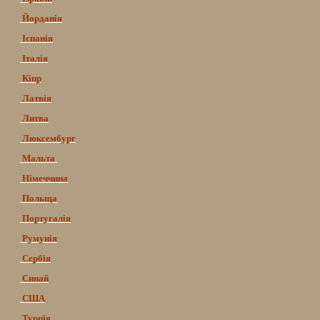
Йорданія
Іспанія
Італія
Кіпр
Латвія
Литва
Люксембург
Мальта
Німеччина
Польща
Португалія
Румунія
Сербія
Синай
США
Турція