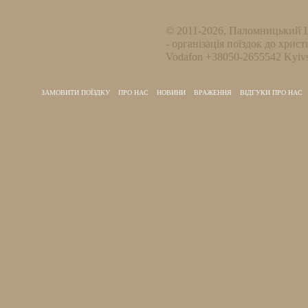
© 2011-2026, Паломницький 
- організація поїздок до христ
Vodafon +38050-2655542 Kyivs
ЗАМОВИТИ ПОЇЗДКУ
ПРО НАС
НОВИНИ
ВРАЖЕННЯ
ВІДГУКИ ПРО НАС