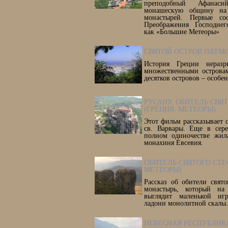
преподобный Афанас
монашескую общину на
монастырей. Первые со
Преображения Господнег
как «Большие Метеоры»
СВЯТОЙ ОСТРОВ ПАТМ
История Греции неразр
множественными острова
десятков островов – особе
РУСАНУ. ОБИТЕЛЬ СВЯ
(ГРЕЦИЯ, МЕТЕОРЫ)
Этот фильм рассказывает 
св. Варвары. Еще в сер
полном одиночестве жила
монахиня Евсевия.
ОБИТЕЛЬ СВЯТОГО СТЕ
МЕТЕОРЫ)
Рассказ об обители свят
монастырь, который на
выглядит маленькой иг
ладони монолитной скалы.
НЕБЕСНАЯ РЕСПУБЛИКА