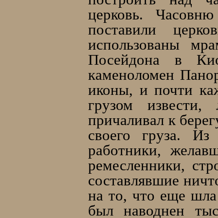
церковь. Часовню
поставили церко
использованы мр
Посейдона в Ки
каменоломен Панор
иконы, и почти к
грузом извести, 
причаливал к берег
своего груза. Из
работники, желав
ремесленники, стр
составлявшие ничт
на то, что еще шл
был наводнен ты