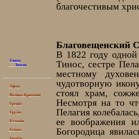
благочестивым хри
Благовещенский С
В 1822 году одной
Свята
Тинос, сестре Пела
Земля
местному духове
чудотворную икону
Афон
стоял храм, сожж
Велика Британія
Несмотря на то чт
Греція
Пелагия колебалась
Грузія
ее воображения ил
Естонія
Богородица явилас
Єгіпет
Ізраїль