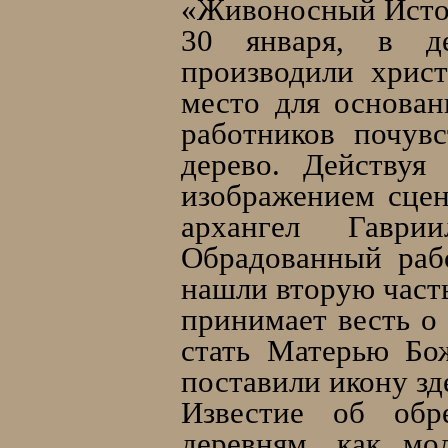
«Живоносный Исто
30 января, в де
производили хрис
место для основан
работников почувс
дерево. Действуя
изображением сце
архангел Гаври
Обрадованный раб
нашли вторую часть
принимает весть о
стать Матерью Бо
поставили икону зде
Известие об обр
деревням, как мо