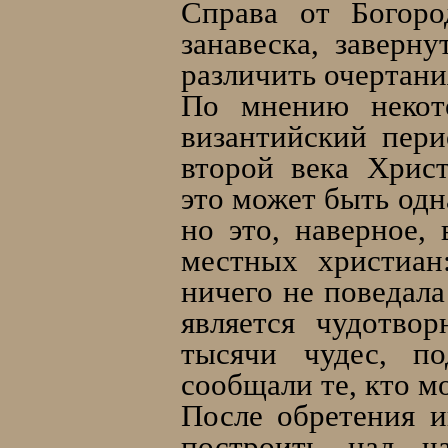
Справа от Богоро
занавеска, заверн
различить очертани
По мнению некото
византийский пери
второй века Христ
это может быть одн
но это, наверное,
местных христиан
ничего не поведала
является чудотво
тысячи чудес, п
сообщали те, кто м
После обретения 
построить над ч