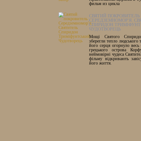
фильм из цикла
СВЯТИЙ ПОКРОВИТЕЛЬ
СЕРЕДЗЕМНОМОР'Я. СВ
СПИРИДОН ТРИМІФУНТ
ЧУДОТВОРЕЦЬ
Мощі Святого Спиридон
зберегли тепло людського т
його серця огорнуло весь 
грецького острова Корф
неймовірні чудеса Святите
фільму відкривають заві
його життя.