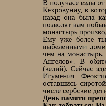
В получасе езды от
Кехровуниу, в кото
назад она была ка
позволят вам побыв
монастырь производ
Ему уже более ты
выбеленными домик
чем на монастырь.
Ангелов». В обит
(келий). Сейчас зд
Игумения Феокти
оставшись сиротой
числе сербские дет
День памяти препо
Как добраться: Из