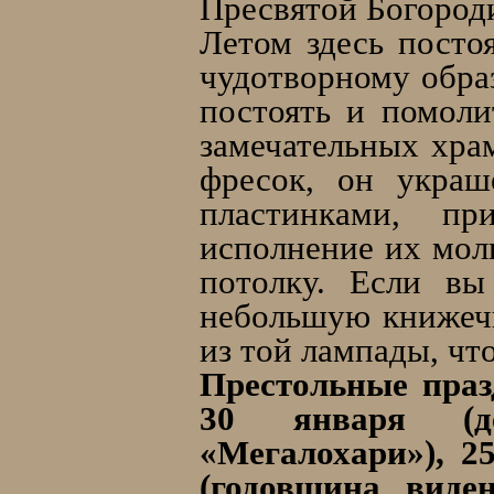
Пресвятой Богороди
Летом здесь посто
чудотворному обра
постоять и помол
замечательных хра
фресок, он украш
пластинками, п
исполнение их мол
потолку. Если вы
небольшую книжечк
из той лампады, чт
Престольные праз
30 января (де
«Мегалохари»), 2
(годовщина виде