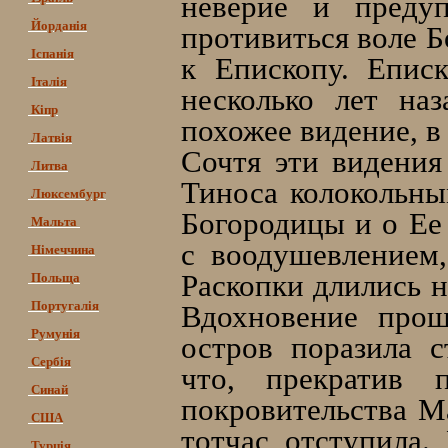
неверие и предуп
Йорданія
противиться воле Б
Іспанія
к Епископу. Епис
Італія
несколько лет на
Кіпр
похожее видение, в
Латвія
Сочтя эти видения
Литва
Тиноса колокольны
Люксембург
Богородицы и о Ее
Мальта
с воодушевлением,
Німеччина
Раскопки длились н
Польща
Португалія
Вдохновение прош
Румунія
остров поразила 
Сербія
что, прекратив
Синай
покровительства Ма
США
тотчас отступила.
Турція