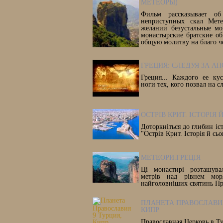
МЕТЕОРЫ)
Фильм рассказывает об
неприступных скал Мете
желании безустальные мо
монастырские братские о
общую молитву на благо ч
ГРЕЦИЯ: СЛЕДУЯ ЗА А
Греция... Каждого ее ку
ноги тех, кого позвал на 
ОСТРІВ КРИТ. ІСТОРІЯ
Доторкніться до глибин іст
"Острів Крит. Історія й сь
МЕТЕОРИ.ГРЕЦІЯ
Ці монастирі розташува
метрів над рівнем мо
найголовніших святинь Пр
ПЛАНЕТА ПРАВОСЛАВИЯ
КИПР
Православная Церковь в Т