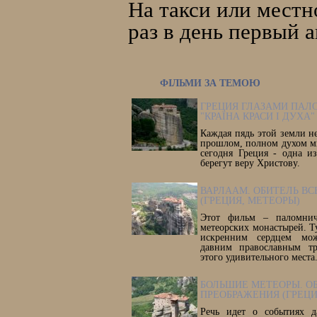
На такси или местн
раз в день первый а
ФІЛЬМИ ЗА ТЕМОЮ
ГРЕЦИЯ ГЛАЗАМИ ПАЛ
"КРАЇНА КРАСИ І ДУХА"
Каждая пядь этой земли н
прошлом, полном духом м
сегодня Греция - одна из
берегут веру Христову.
ВАРЛААМ. ОБИТЕЛЬ ВС
(ГРЕЦИЯ, МЕТЕОРЫ)
Этот фильм – паломнич
метеорских монастырей. Т
искренним сердцем мож
давним православным тр
этого удивительного места
БОЛЬШИЕ МЕТЕОРЫ. О
ПРЕОБРАЖЕНИЯ (ГРЕЦИ
Речь идет о событиях д