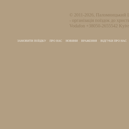
© 2011-2026, Паломницький 
- організація поїздок до христ
Vodafon +38050-2655542 Kyivs
ЗАМОВИТИ ПОЇЗДКУ
ПРО НАС
НОВИНИ
ВРАЖЕННЯ
ВІДГУКИ ПРО НАС