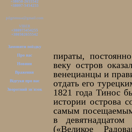
+38050-2655542
+38097-5454255
pilgrimsua@gmail.com
VIBER
+380975454255
+380502655542
Замовити поїздку
пираты, постоянн
Про нас
веку остров оказа
Новини
венецианцы и прав
Враження
отдать его турецк
Відгуки про нас
Зворотний зв'язок
1821 года Тинос б
истории острова с
самым посещаемым
в девятнадцатом
(«Великое Радов