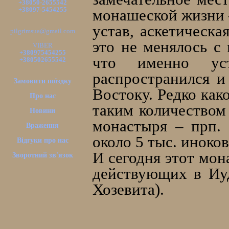
+38050-2655542
+38097-5454255
монашеской жизни 
устав, аскетическ
pilgrimsua@gmail.com
это не менялось с
VIBER
+380975454255
что именно ус
+380502655542
распространился и
Замовити поїздку
Востоку. Редко как
Про нас
таким количеством
Новини
монастыря – прп.
Враження
около 5 тыс. иноков
Відгуки про нас
И сегодня этот мон
Зворотний зв'язок
действующих в Иуд
Хозевита).