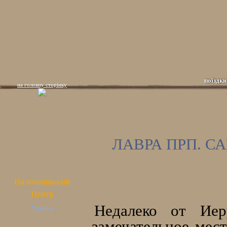
поїздки
на головну сторінку
ЛАВРА ПРП. 
Паломницький
Центр
Недалеко от Иер
Україна
замечательное мес