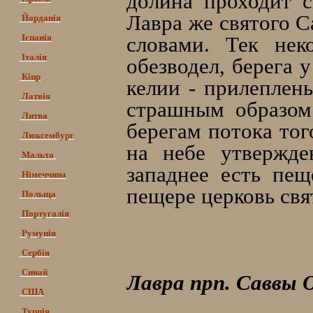
долина проходит с
Лавра же святого С
Йорданія
Іспанія
словами. Тек нек
Італія
обезводел, берега 
Кіпр
келии - прилеплен
Латвія
страшным образом
Литва
берегам потока тог
Люксембург
на небе утвержде
Мальта
западнее есть пещ
Німеччина
пещере церковь свя
Польща
Португалія
Румунія
Сербія
Синай
Лавра прп. Саввы 
США
Турція