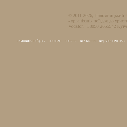
© 2011-2026, Паломницький 
- організація поїздок до христ
Vodafon +38050-2655542 Kyivs
ЗАМОВИТИ ПОЇЗДКУ
ПРО НАС
НОВИНИ
ВРАЖЕННЯ
ВІДГУКИ ПРО НАС