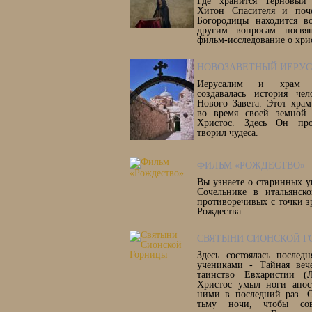
Где хранится Терновый
Хитон Спасителя и поч
Богородицы находится 
другим вопросам посвя
фильм-исследование о хри
НОВОЗАВЕТНЫЙ ИЕРУ
Иерусалим и храм 
создавалась история чел
Нового Завета. Этот хра
во время своей земной
Христос. Здесь Он проп
творил чудеса.
ФИЛЬМ «РОЖДЕСТВО»
Вы узнаете о старинных у
Сочельнике в итальянск
противоречивых с точки з
Рождества.
СВЯТЫНИ СИОНСКОЙ Г
Здесь состоялась послед
учениками - Тайная вече
таинство Евхаристии (Л
Христос умыл ноги апос
ними в последний раз. 
тьму ночи, чтобы сов