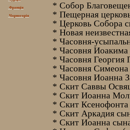
* Собор Благовеще
Франція
* Пещерная церков
Чорногорія
* Церковь Собора с
* Новая неизвестна
* Часовня-усыпаль
* Часовня Иоакима
* Часовня Георгия
* Часовня Симеона
* Часовня Иоанна З
* Скит Саввы Освящ
* Скит Иоанна Мол
* Скит Ксенофонта
* Скит Аркадия сы
* Скит Иоанна сын