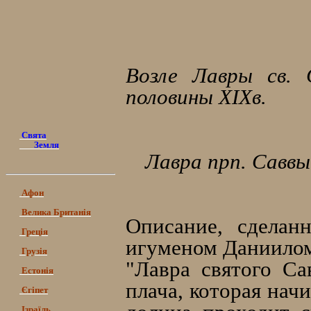
Возле Лавры св. 
половины ХІХв.
Свята
Земля
Лавра прп. Саввы
Афон
Велика Британія
Описание, сделан
Греція
игуменом Даниилом,
Грузія
"Лавра святого С
Естонія
плача, которая нач
Єгіпет
Ізраїль