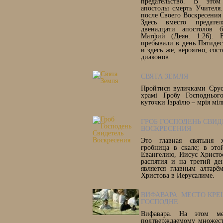
предательство. В этом
апостолы смерть Учителя
после Своего Воскресения (
Здесь вместо предат
двенадцати апостолов 
Матфий (Деян. 1:26). 
пребывали в день Пятидес
и здесь же, вероятно, сос
диаконов.
СВЯТА ЗЕМЛЯ
Пройтися вуличками Єрус
храмі Гробу Господнього
куточки Ізраїлю – мрія міл
ГРОБ ГОСПОДЕНЬ СВИД
ВОСКРЕСЕНИЯ
Это главная святыня х
гробница в скале; в это
Евангелию, Иисус Христо
распятия и на третий де
является главным алтарё
Христова в Иерусалиме.
ВИФАВАРА. МЕСТО КР
ГОСПОДНЕ
Вифавара. На этом ме
подтверждаемому множест