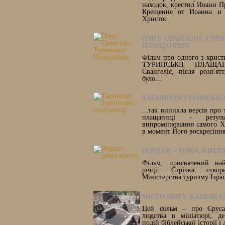
находок, крестил Иоанн П
Крещение от Иоанна и 
Христос.
П'ЯТЕ ЄВАНГЕЛІЄ ТУР
ПЛАЩАНИЦЯ
Фільм про одного з христ
ТУРИНСЬКІЇ ПЛАЩАН
Євангеліє, після розп'ят
було...
ТАЄМНИЦЯ ТУРИНСЬКО
...так виникла версія про
плащаниці - результ
випромінювання самого Х
в момент Його воскресіння
ЙОРДАН – РІЧКА ЖИТТ
Фільм, присвячений най
річці. Стрічка ство
Міністерства туризму Ізра
МІСТО МИРУ. КАМЕНІ 
Цей фільм – про Єруса
людства в мініатюрі, де
подій біблейської історії і