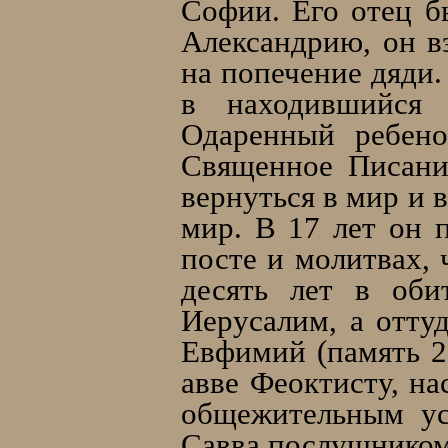
Софии. Его отец б
Александрию, он вз
на попечение дяди.
в находившийся 
Одаренный ребено
Священное Писание
вернуться в мир и 
мир. В 17 лет он 
посте и молитвах, 
десять лет в оби
Иерусалим, а отту
Евфимий (память 20
авве Феоктисту, н
общежительным ус
Савва послушником 