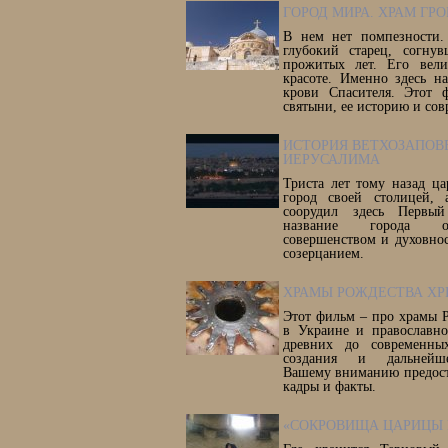
ГОРОД МИРА. ХРАМ ГР
В нем нет помпезности.
глубокий старец, согну
прожитых лет. Его вел
красоте. Именно здесь н
крови Спасителя. Этот 
святыни, ее историю и сов
ИСТОРИЯ ВЕТХОЗАПОВ
ИЕРУСАЛИМА
Триста лет тому назад ца
город своей столицей,
соорудил здесь Первы
название города от
совершенством и духовнос
созерцанием.
ХРАМЫ РОЖДЕСТВА ХР
Этот фильм – про храмы 
в Украине и православно
древних до современны
создания и дальнейше
Вашему вниманию предост
кадры и факты.
«СОКРОВИЩА ЦАРИЦЫ 