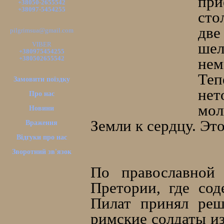
пр
+38050-2655542
+38097-5454255
сто
две
pilgrimsua@gmail.com
шел
VIBER
+380975454255
+380502655542
нем
Теп
Замовити поїздку
нет
Про нас
мол
Новини
Земли к сердцу. Это
Враження
Відгуки про нас
Зворотний зв'язок
По православной 
Претории, где со
Пилат принял реш
римские солдаты из