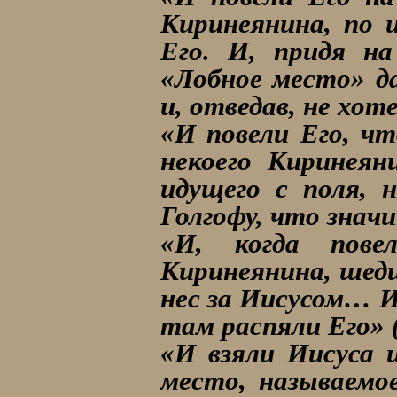
Киринеянина, по 
Его. И, придя на
«Лобное место» д
и, отведав, не хоте
«И повели Его, ч
некоего Киринеян
идущего с поля, 
Голгофу, что значи
«И, когда пове
Киринеянина, шедш
нес за Иисусом… И
там распяли Его» (
«И взяли Иисуса 
место, называемое