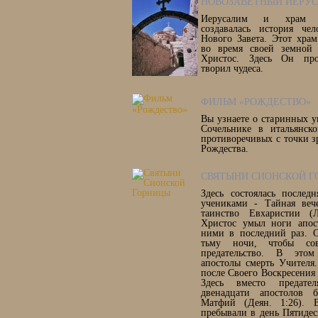
НОВОЗАВЕТНЫЙ ИЕРУ
Иерусалим и храм 
создавалась история чел
Нового Завета. Этот хра
во время своей земной
Христос. Здесь Он проп
творил чудеса.
ФИЛЬМ «РОЖДЕСТВО»
Вы узнаете о старинных у
Сочельнике в итальянск
противоречивых с точки з
Рождества.
СВЯТЫНИ СИОНСКОЙ Г
Здесь состоялась послед
учениками - Тайная вече
таинство Евхаристии (Л
Христос умыл ноги апос
ними в последний раз. 
тьму ночи, чтобы сов
предательство. В этом
апостолы смерть Учителя
после Своего Воскресения (
Здесь вместо предат
двенадцати апостолов 
Матфий (Деян. 1:26). 
пребывали в день Пятидес