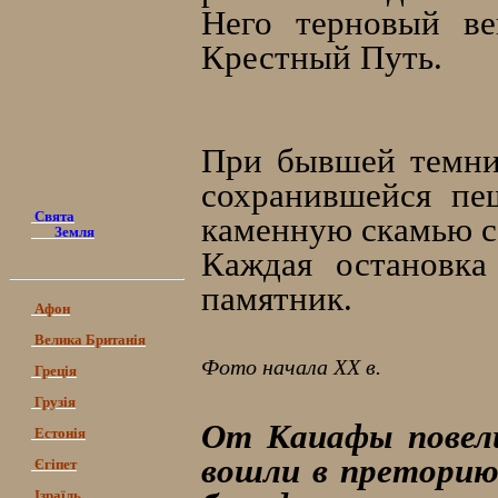
Него терновый ве
Крестный Путь.
При бывшей темниц
сохранившейся пе
Свята
каменную скамью с 
Земля
Каждая остановка
памятник.
Афон
Велика Британія
Фото начала ХХ в.
Греція
Грузія
От Каиафы повели
Естонія
вошли в преторию
Єгіпет
Ізраїль