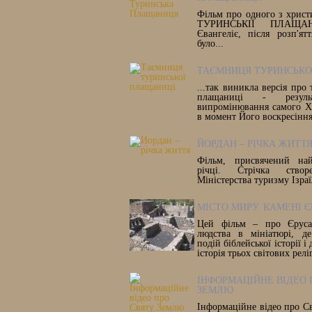
Фільм про одного з христ
ТУРИНСЬКІЇ ПЛАЩАН
Євангеліє, після розп'ят
було...
ТАЄМНИЦЯ ТУРИНСЬКО
...так виникла версія про
плащаниці - результ
випромінювання самого Х
в момент Його воскресіння
ЙОРДАН – РІЧКА ЖИТТ
Фільм, присвячений най
річці. Стрічка ство
Міністерства туризму Ізра
МІСТО МИРУ. КАМЕНІ 
Цей фільм – про Єруса
людства в мініатюрі, де
подій біблейської історії і
історія трьох світових релі
ІНФОРМАЦІЙНЕ ВІДЕО 
ЗЕМЛЮ
Інформаційне відео про С