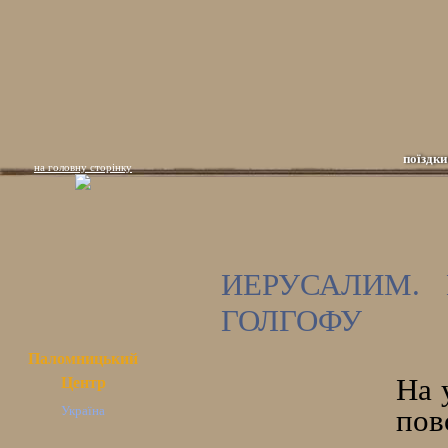
поїздки
на головну сторінку
ИЕРУСАЛИМ.
ГОЛГОФУ
Паломницький
На 
Центр
Україна
по