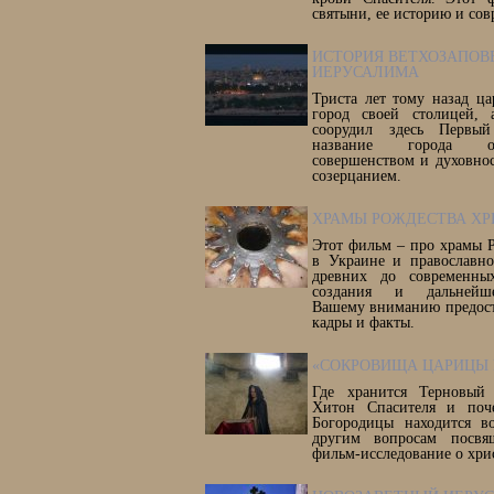
святыни, ее историю и сов
ИСТОРИЯ ВЕТХОЗАПОВ
ИЕРУСАЛИМА
Триста лет тому назад ца
город своей столицей,
соорудил здесь Первы
название города от
совершенством и духовнос
созерцанием.
ХРАМЫ РОЖДЕСТВА ХР
Этот фильм – про храмы 
в Украине и православно
древних до современны
создания и дальнейше
Вашему вниманию предост
кадры и факты.
«СОКРОВИЩА ЦАРИЦЫ 
Где хранится Терновый
Хитон Спасителя и поч
Богородицы находится 
другим вопросам посвя
фильм-исследование о хри