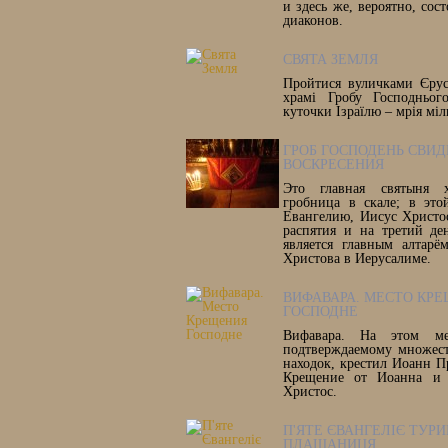
и здесь же, вероятно, сос
диаконов.
СВЯТА ЗЕМЛЯ
Пройтися вуличками Єрус
храмі Гробу Господнього
куточки Ізраїлю – мрія міл
ГРОБ ГОСПОДЕНЬ СВИД
ВОСКРЕСЕНИЯ
Это главная святыня х
гробница в скале; в это
Евангелию, Иисус Христо
распятия и на третий де
является главным алтарё
Христова в Иерусалиме.
ВИФАВАРА. МЕСТО КР
ГОСПОДНЕ
Вифавара. На этом ме
подтверждаемому множест
находок, крестил Иоанн П
Крещение от Иоанна и 
Христос.
П'ЯТЕ ЄВАНГЕЛІЄ ТУР
ПЛАЩАНИЦЯ