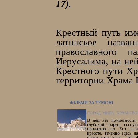
17).
Крестный путь име
латинское назва
православного 
Иерусалима, на ней
Крестного пути Хр
территории Храма 
ФІЛЬМИ ЗА ТЕМОЮ
ГОРОД МИРА. ХРАМ ГР
В нем нет помпезности.
глубокий старец, согну
прожитых лет. Его вел
красоте. Именно здесь н
крови Спасителя. Этот 