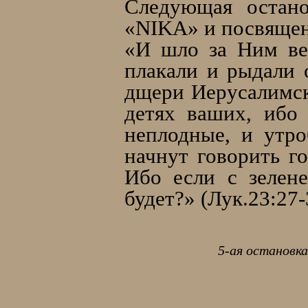
Следующая остано
«NIKA» и посвящен
«И шло за Ним ве
плакали и рыдали 
дщери Иерусалимски
детях ваших, ибо
неплодные, и утр
начнут говорить го
Ибо если с зелен
будет?» (Лук.23:27-
5-ая остановк