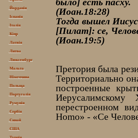
было] есть пасху.
Йорданія
(Иоан.18:28)
Іспанія
Тогда вышел Иисус 
Італія
[Пилат]: се, Челов
Кіпр
(Иоан.19:5)
Латвія
Литва
Люксембург
Претория была рез
Мальта
Территориально он
Німеччина
построенные крыт
Польща
Португалія
Иерусалимскому
Румунія
перестроенном вид
Сербія
Homo» - «Се Челов
Синай
США
Турція