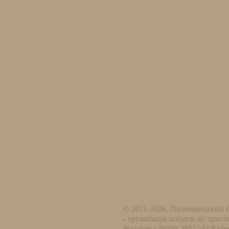
© 2011-2026, Паломницький 
- організація поїздок до христ
Vodafon +38050-2655542 Kyivs